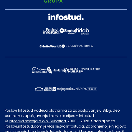
Poslovi Infostud vodeća platforma za zapošljavanje u Srbiji, deo
centra za zapošljavanje i razvoj karijere - Infostud.
©
Infostud rešenja d.o.o. Subotica
, 2000 -
2026
. Sadržaj sajta
Poslovi.infostud.com
je vlasništvo
Infostuda
. Zabranjeno je njegovo
preuzimanje bez dozvole
Infostuda
, zarad komercijalne upotrebe ili