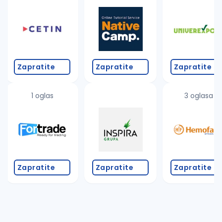
Takođe možete da:
proverite pravopisne greške (koristite č, ć, š, đ, ž,
povećajte radijus za odabrani grad
promenite odabrane filtere pretrage
Zapratite
Zapratite
Zapratite
1 oglas
3 oglasa
Zapratite
Zapratite
Zapratite