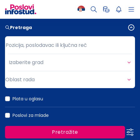
Pretraga
Pozicija, poslodavac ili ključna reč
Pozicija, poslodavac ili ključna reč
Izaberite grad
Grad
Oblast rada
Oblast rada
Plata u oglasu
Poslovi za mlade
Pretražite