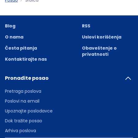
Blog
RSS
O nama
Uslovi korišćenja
Česta pitanja
Obaveštenje o
privatnosti
Kontaktirajte nas
Pronađite posao
Pretraga poslova
Poslovi na email
Upoznajte poslodavce
Dok tražite posao
Arhiva poslova