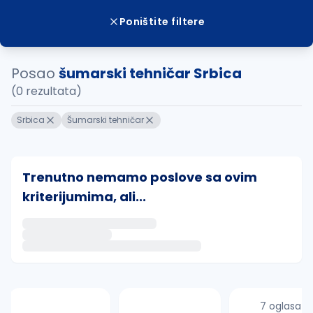
Poništite filtere
Posao
šumarski tehničar Srbica
(0 rezultata)
Srbica
Šumarski tehničar
Trenutno nemamo poslove sa ovim
kriterijumima, ali...
Ako sačuvate ovu pretragu, obavestićemo vas putem 
uvajte pretragu
7 oglasa