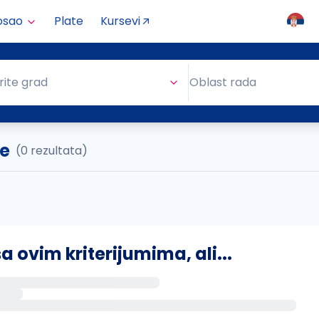
osao
Plate
Kursevi
Oblast rada
rite grad
Oblast rada
ce
(0 rezultata)
ovim kriterijumima, ali...
s putem email-a kada se pojave novi poslovi.