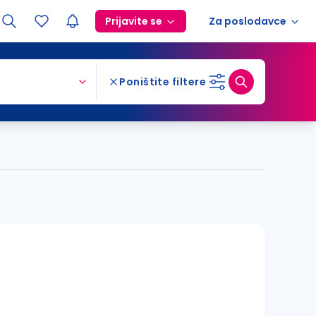
Prijavite se
Za poslodavce
Poništite filtere