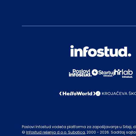
Poslovi Infostud vodeća platforma za zapošljavanje u Srbiji, de
©
Infostud rešenja d.o.o. Subotica
, 2000 -
2026
. Sadržaj sajta