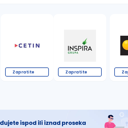
 š, đ, ž, dž)
Zapratite
Zapratite
Za
đujete ispod ili iznad proseka