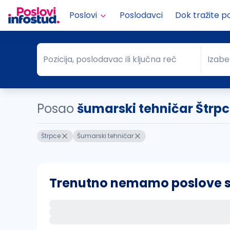
Poslovi
Poslodavci
Dok tražite p
Pozicija, poslodavac ili ključna reč
Izabe
Pozicija, poslodavac ili ključna reč
Grad
Posao
šumarski tehničar Štrp
Štrpce
Šumarski tehničar
Trenutno nemamo poslove sa 
Ako sačuvate ovu pretragu, obavestićemo va