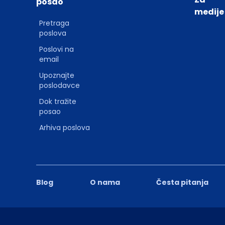
posao
medije
Pretraga
poslova
Poslovi na
email
Upoznajte
poslodavce
Dok tražite
posao
Arhiva poslova
Blog
O nama
Česta pitanja