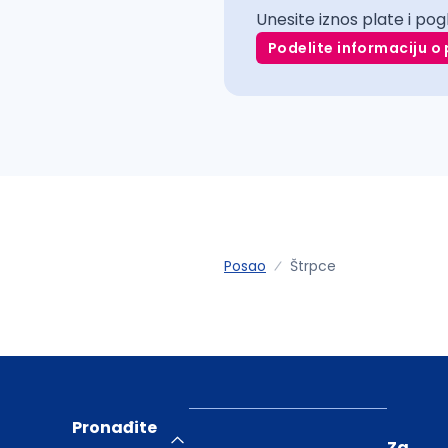
Unesite iznos plate i pog
Podelite informaciju o 
Posao
Štrpce
Pronađite
Za