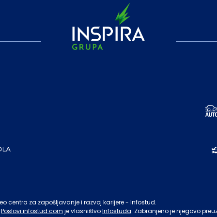
o centra za zapošljavanje i razvoj karijere - Infostud.
Poslovi.infostud.com
je vlasništvo
Infostuda
. Zabranjeno je njegovo preu