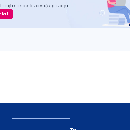
ledajte prosek za vašu poziciju
plati
Za