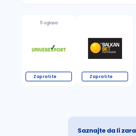
Sačuvajte pretragu
11 oglasa
Takođe možete da:
proverite pravopisne greške (koristite č, ć,
povećajte radijus za odabrani grad
promenite odabrane filtere pretrage
Zapratite
Zapratite
Saznajte da li zara