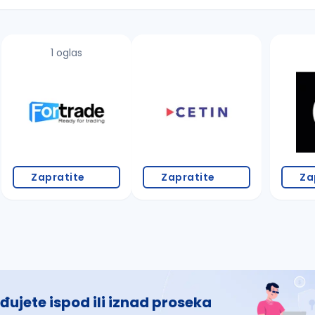
1 oglas
 š, đ, ž, dž)
Zapratite
Zapratite
Za
đujete ispod ili iznad proseka