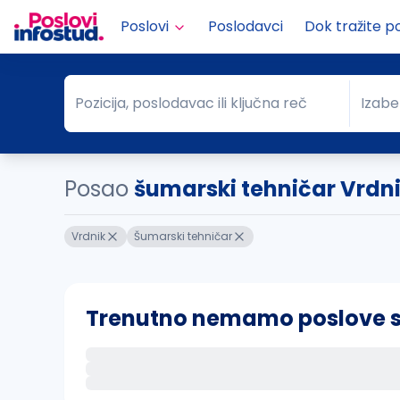
Poslovi
Poslodavci
Dok tražite p
Pozicija, poslodavac ili ključna reč
Izabe
Pozicija, poslodavac ili ključna reč
Grad
Posao
šumarski tehničar Vrdn
Vrdnik
Šumarski tehničar
Trenutno nemamo poslove sa 
Ako sačuvate ovu pretragu, obavestićemo va