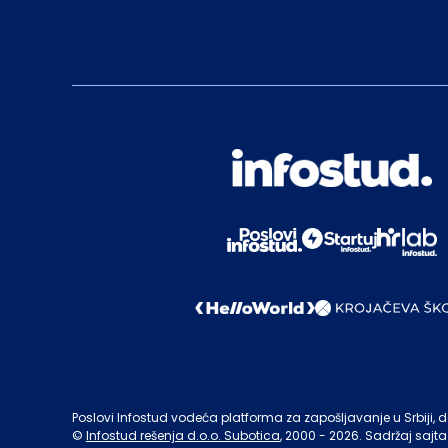
Poslovi Infostud vodeća platforma za zapošljavanje u Srbiji, de
©
Infostud rešenja d.o.o. Subotica
, 2000 -
2026
. Sadržaj sajta