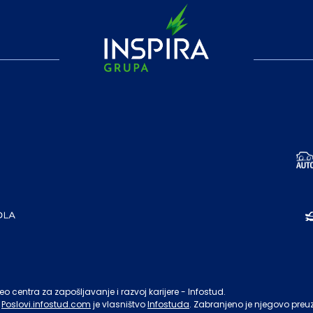
o centra za zapošljavanje i razvoj karijere - Infostud.
Poslovi.infostud.com
je vlasništvo
Infostuda
. Zabranjeno je njegovo preu