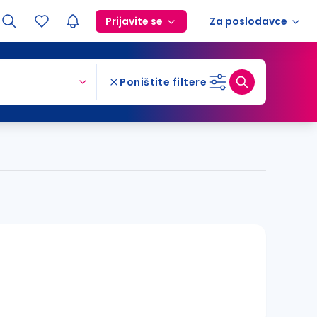
Prijavite se
Za poslodavce
Poništite filtere