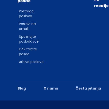
posao
medije
Pretraga
poslova
Poslovi na
email
Upoznajte
poslodavce
Dok tražite
posao
Arhiva poslova
Blog
O nama
Česta pitanja