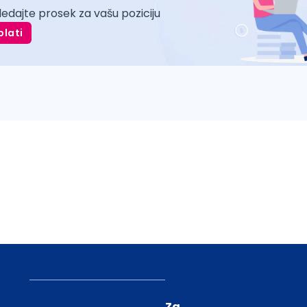
ledajte prosek za vašu poziciju
plati
Za