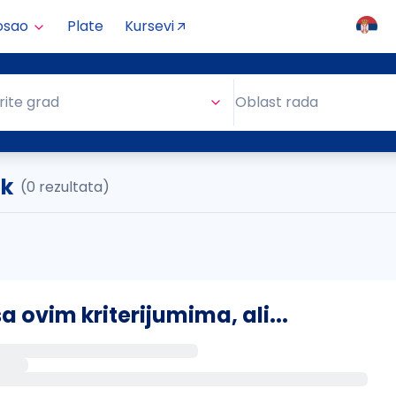
osao
Plate
Kursevi
Oblast rada
rite grad
Oblast rada
ik
(0 rezultata)
ovim kriterijumima, ali...
s putem email-a kada se pojave novi poslovi.