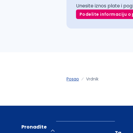
Unesite iznos plate i pog
Podelite informaciju o 
Posao
Vrdnik
Pronađite
Za