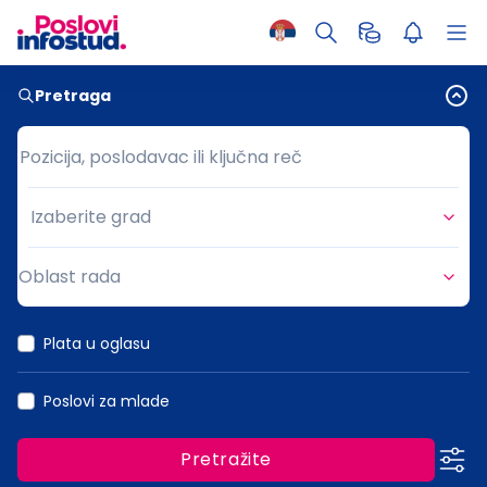
Pretraga
Pozicija, poslodavac ili ključna reč
Pozicija, poslodavac ili ključna reč
Izaberite grad
Grad
Oblast rada
Oblast rada
Plata u oglasu
Poslovi za mlade
Pretražite