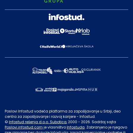
Poslovi Infostud vodeća platforma za zapošljavanje u Srbiji, deo
centra za zapošljavanje i razvoj karijere - Infostud.
©
Infostud rešenja d.o.o. Subotica
, 2000 -
2026
. Sadržaj sajta
Poslovi.infostud.com
je vlasništvo
Infostuda
. Zabranjeno je njegovo
preuzimanje bez dozvole
Infostuda
, zarad komercijalne upotrebe ili