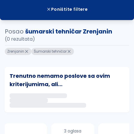
Poništite filtere
Posao
šumarski tehničar Zrenjanin
(0 rezultata)
Zrenjanin
Šumarski tehničar
Trenutno nemamo poslove sa ovim
kriterijumima, ali...
Ako sačuvate ovu pretragu, obavestićemo vas putem 
uvajte pretragu
3 oglasa