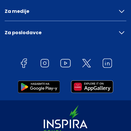
Za medije
Za poslodavce