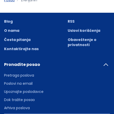
Blog
RSS
O nama
Uslovi korišćenja
Česta pitanja
Obaveštenje o
privatnosti
Kontaktirajte nas
Pronađite posao
Pretraga poslova
Poslovi na email
Upoznajte poslodavce
Dok tražite posao
Arhiva poslova