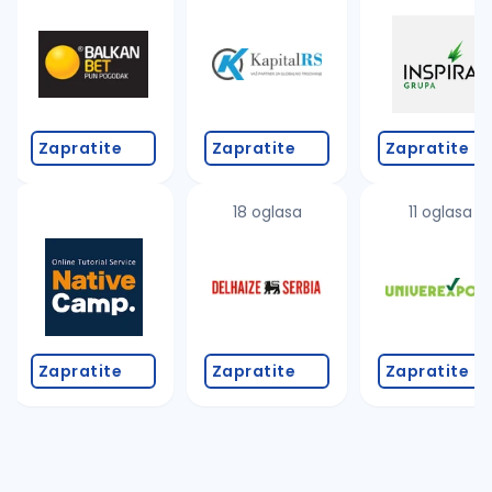
Takođe možete da:
proverite pravopisne greške (koristite č, ć, š, đ, ž,
povećajte radijus za odabrani grad
promenite odabrane filtere pretrage
Zapratite
Zapratite
Zapratite
18 oglasa
11 oglasa
Zapratite
Zapratite
Zapratite