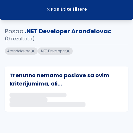
Poništite filtere
Posao
.NET Developer Aranđelovac
(0 rezultata)
Aranđelovac
.NET Developer
Trenutno nemamo poslove sa ovim
kriterijumima, ali...
Ako sačuvate ovu pretragu, obavestićemo vas putem 
uvajte pretragu