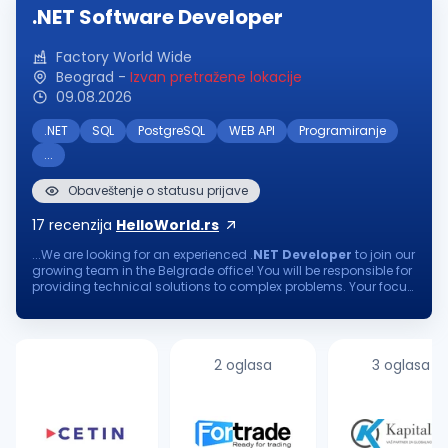
.NET Software Developer
Factory World Wide
Beograd
-
Izvan pretražene lokacije
09.08.2026
.NET
SQL
PostgreSQL
WEB API
Programiranje
...
Obaveštenje o statusu prijave
17
recenzija
HelloWorld.rs
...We are looking for an experienced .
NET
Developer
to join our
growing team in the Belgrade office! You will be responsible for
providing technical solutions to complex problems. Your focus
on continuous learning and delivering software of the utmost...
2 oglasa
3 oglasa