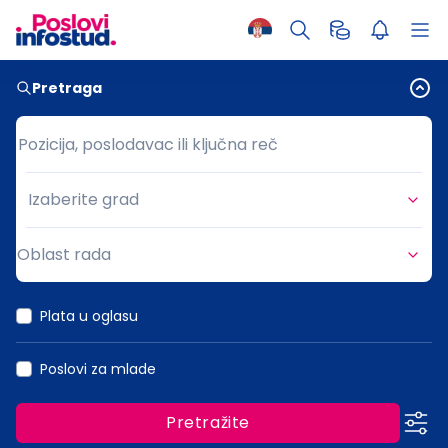
Pretraga
Pozicija, poslodavac ili ključna reč
Pozicija, poslodavac ili ključna reč
Izaberite grad
Grad
Oblast rada
Oblast rada
Plata u oglasu
Poslovi za mlade
Pretražite