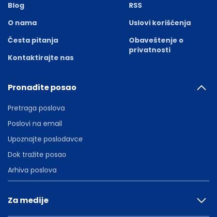
Blog
RSS
O nama
Uslovi korišćenja
Česta pitanja
Obaveštenje o
privatnosti
Kontaktirajte nas
Pronađite posao
Pretraga poslova
Poslovi na email
Upoznajte poslodavce
Dok tražite posao
Arhiva poslova
Za medije