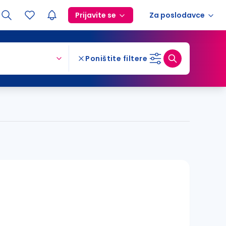
Prijavite se
Za poslodavce
Poništite filtere