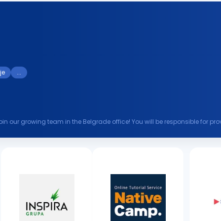
je
...
join our growing team in the Belgrade office! You will be responsible for p
the utmost...