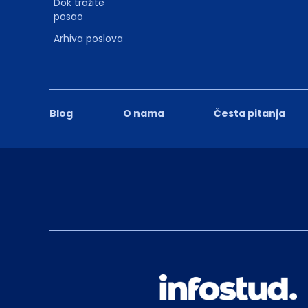
Dok tražite
posao
Arhiva poslova
Blog
O nama
Česta pitanja