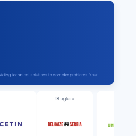
roviding technical solutions to complex problems. Your
18 oglasa
8 oglasa