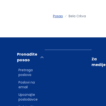
Posao
Bela Crkva
Pronađite
Za
posao
medije
Pretraga
poslova
Poslovi na
email
Upoznajte
poslodavce