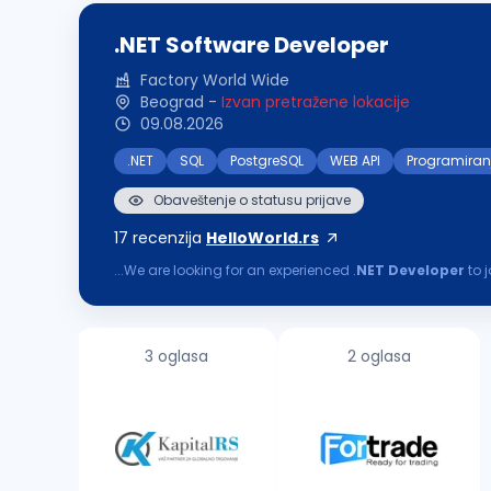
.NET Software Developer
Factory World Wide
Beograd
-
Izvan pretražene lokacije
09.08.2026
.NET
SQL
PostgreSQL
WEB API
Programiran
Obaveštenje o statusu prijave
17
recenzija
HelloWorld.rs
...We are looking for an experienced .
NET
Developer
to 
focus on continuous learning and delivering software of 
3 oglasa
2 oglasa