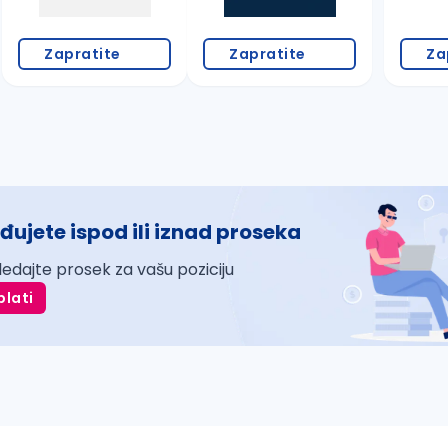
Zapratite
Zapratite
Za
đujete ispod ili iznad proseka
ledajte prosek za vašu poziciju
plati