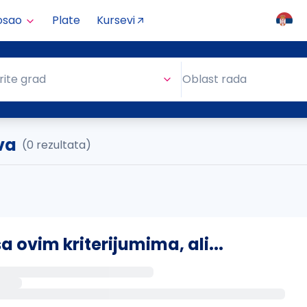
osao
Plate
Kursevi
Oblast rada
rite grad
Oblast rada
va
(0 rezultata)
ovim kriterijumima, ali...
s putem email-a kada se pojave novi poslovi.