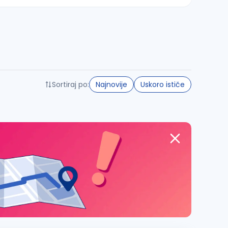
Sortiraj po:
Najnovije
Uskoro ističe