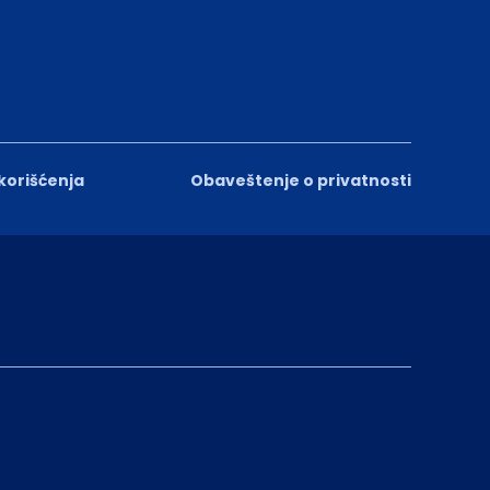
 korišćenja
Obaveštenje o privatnosti