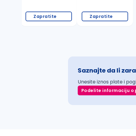
Zapratite
Zapratite
Saznajte da li zara
Unesite iznos plate i pog
Podelite informaciju o 