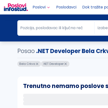
Poslovi
Poslodavci
Dok tražite p
Pozicija, poslodavac ili ključna reč
Izabe
Pozicija, poslodavac ili ključna reč
Grad
Posao
.NET Developer Bela Crk
Bela Crkva
.NET Developer
Trenutno nemamo poslove sa 
Ako sačuvate ovu pretragu, obavestićemo va