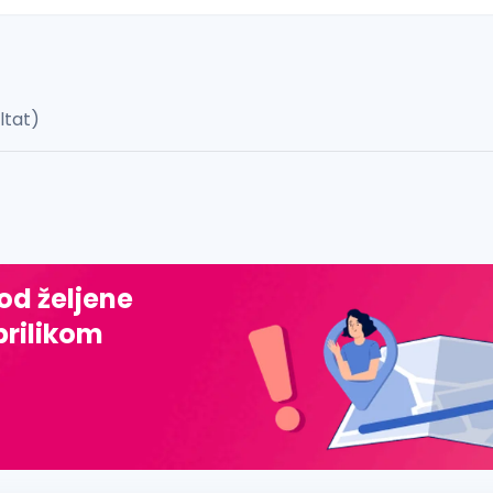
ultat)
 š, đ, ž, dž)
 od željene
prilikom