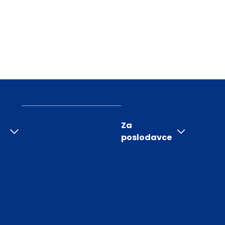
Za
poslodavce