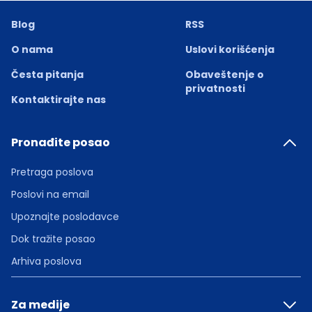
Blog
RSS
O nama
Uslovi korišćenja
Česta pitanja
Obaveštenje o
privatnosti
Kontaktirajte nas
Pronađite posao
Pretraga poslova
Poslovi na email
Upoznajte poslodavce
Dok tražite posao
Arhiva poslova
Za medije