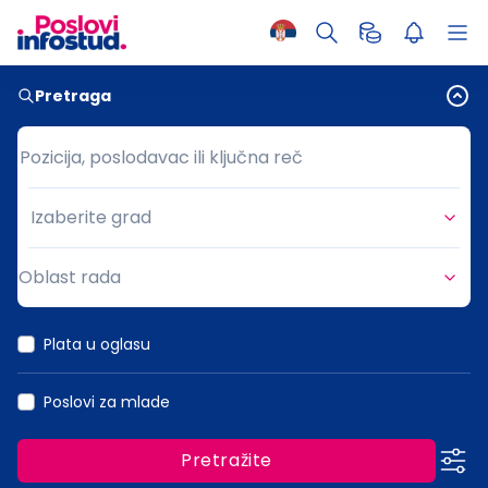
Pretraga
Pozicija, poslodavac ili ključna reč
Pozicija, poslodavac ili ključna reč
Izaberite grad
Grad
Oblast rada
Oblast rada
Plata u oglasu
Poslovi za mlade
Pretražite