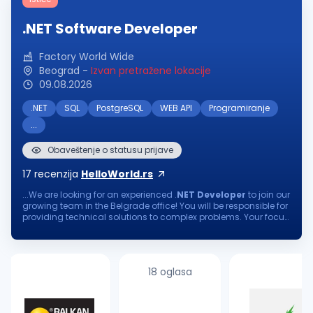
.NET Software Developer
Factory World Wide
Beograd
-
Izvan pretražene lokacije
09.08.2026
.NET
SQL
PostgreSQL
WEB API
Programiranje
...
Obaveštenje o statusu prijave
17
recenzija
HelloWorld.rs
...We are looking for an experienced .
NET
Developer
to join our
growing team in the Belgrade office! You will be responsible for
providing technical solutions to complex problems. Your focus
on continuous learning and delivering software of the utmost...
18 oglasa