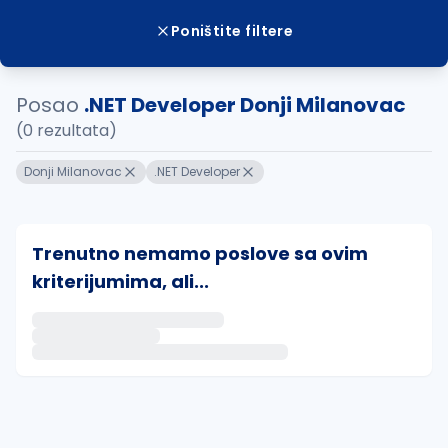
Poništite filtere
Posao
.NET Developer Donji Milanovac
(0 rezultata)
Donji Milanovac
.NET Developer
Trenutno nemamo poslove sa ovim
kriterijumima, ali...
Ako sačuvate ovu pretragu, obavestićemo vas putem 
uvajte pretragu