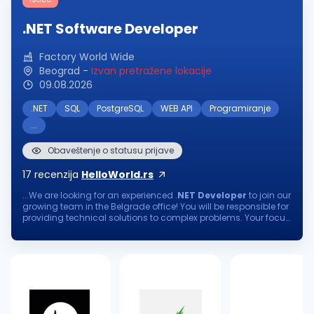
.NET Software Developer
Factory World Wide
Beograd
-
Izvan pretražene lokacije
09.08.2026
.NET
SQL
PostgreSQL
WEB API
Programiranje
...
Obaveštenje o statusu prijave
17
recenzija
HelloWorld.rs
...We are looking for an experienced .
NET
Developer
to join our
growing team in the Belgrade office! You will be responsible for
providing technical solutions to complex problems. Your focus
on continuous learning and delivering software of the utmost...