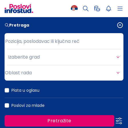
Pretraga
Pozicija, poslodavac ili ključna reč
Pozicija, poslodavac ili ključna reč
Izaberite grad
Grad
Oblast rada
Oblast rada
Plata u oglasu
Poslovi za mlade
Pretražite