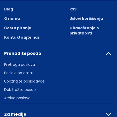
Blog
RSS
O nama
Uslovi korišćenja
Česta pitanja
Obaveštenje o
privatnosti
Kontaktirajte nas
Pronađite posao
Pretraga poslova
Poslovi na email
Upoznajte poslodavce
Dok tražite posao
Arhiva poslova
Za medije