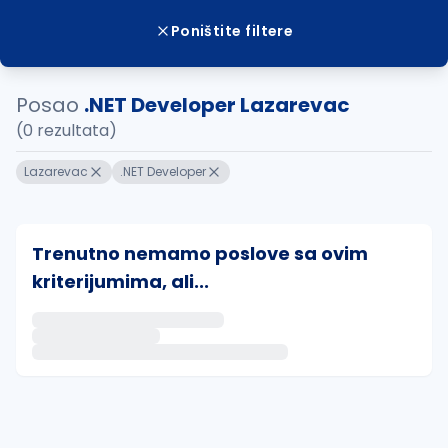
Poništite filtere
Posao
.NET Developer Lazarevac
(0 rezultata)
Lazarevac
.NET Developer
Trenutno nemamo poslove sa ovim
kriterijumima, ali...
Ako sačuvate ovu pretragu, obavestićemo vas putem 
uvajte pretragu