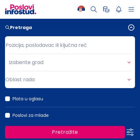
Pretraga
Pozicija, poslodavac ili ključna reč
Pozicija, poslodavac ili ključna reč
Izaberite grad
Grad
Oblast rada
Oblast rada
Plata u oglasu
Poslovi za mlade
Pretražite