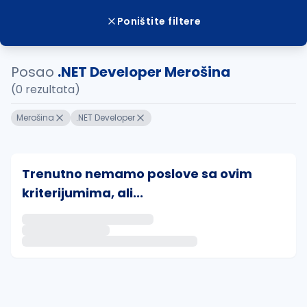
Poništite filtere
Posao
.NET Developer Merošina
(0 rezultata)
Merošina
.NET Developer
Trenutno nemamo poslove sa ovim
kriterijumima, ali...
Ako sačuvate ovu pretragu, obavestićemo vas putem 
uvajte pretragu