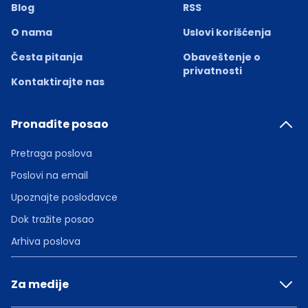
Blog
RSS
O nama
Uslovi korišćenja
Česta pitanja
Obaveštenje o
privatnosti
Kontaktirajte nas
Pronađite posao
Pretraga poslova
Poslovi na email
Upoznajte poslodavce
Dok tražite posao
Arhiva poslova
Za medije