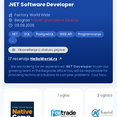
.NET Software Developer
Factory World Wide
Beograd
-
Izvan pretražene lokacije
09.08.2026
.NET
SQL
PostgreSQL
WEB API
Programiranje
...
Obaveštenje o statusu prijave
17
recenzija
HelloWorld.rs
...We are looking for an experienced .
NET
Developer
to join our
growing team in the Belgrade office! You will be responsible for
providing technical solutions to complex problems. Your focus
on continuous learning and delivering software of the utmost...
1 oglas
3 oglasa