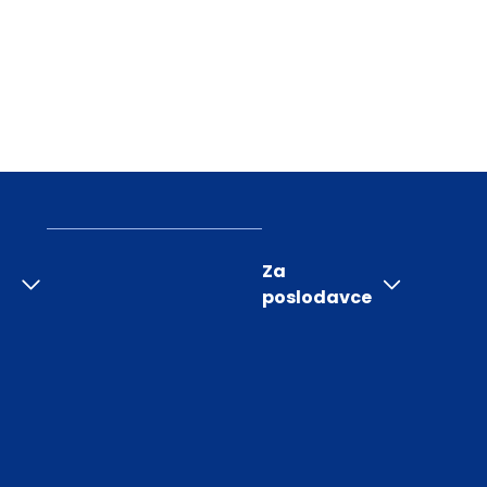
Za
poslodavce