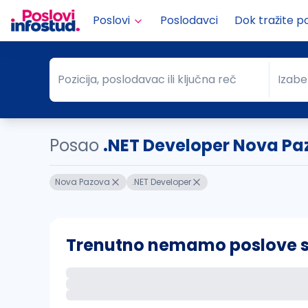
Poslovi
Poslodavci
Dok tražite p
Pozicija, poslodavac ili ključna reč
Izabe
Pozicija, poslodavac ili ključna reč
Grad
Posao
.NET Developer Nova Pa
Nova Pazova
.NET Developer
Trenutno nemamo poslove sa 
Ako sačuvate ovu pretragu, obavestićemo va