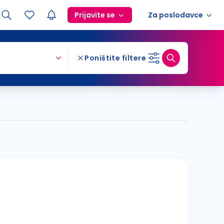
Prijavite se
Za poslodavce
Poništite filtere