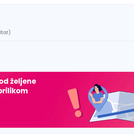
ultat)
 š, đ, ž, dž)
 od željene
prilikom