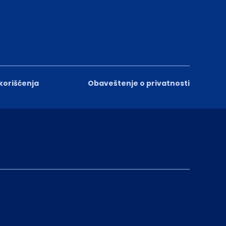
 korišćenja
Obaveštenje o privatnosti