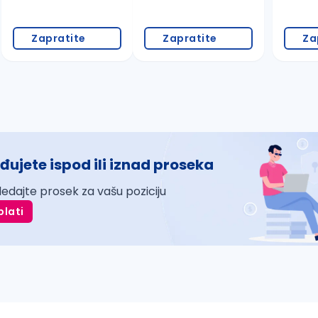
Zapratite
Zapratite
Za
đujete ispod ili iznad proseka
ledajte prosek za vašu poziciju
plati