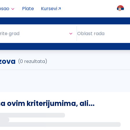
osao
Plate
Kursevi
Oblast rada
rite grad
Oblast rada
zova
(0 rezultata)
ovim kriterijumima, ali...
s putem email-a kada se pojave novi poslovi.