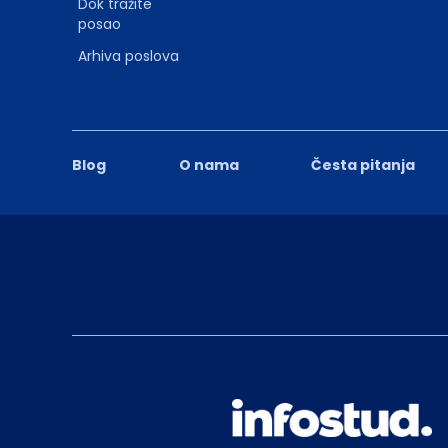
Dok tražite
posao
Arhiva poslova
Blog
O nama
Česta pitanja