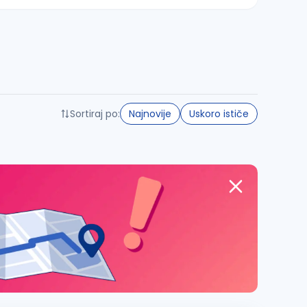
Sortiraj po:
Najnovije
Uskoro ističe