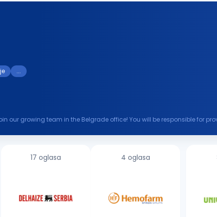
je
...
join our growing team in the Belgrade office! You will be responsible for p
the utmost...
17 oglasa
4 oglasa