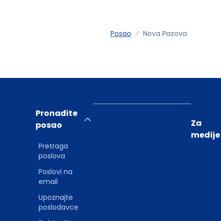
Posao
Nova Pazova
Pronađite
Za
posao
medije
Pretraga
poslova
Poslovi na
email
Upoznajte
poslodavce