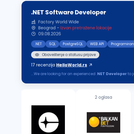
.NET Software Developer
Factory World Wide
Beograd
-
Izvan pretražene lokacije
09.08.2026
.NET
SQL
PostgreSQL
WEB API
Programiran
Obaveštenje o statusu prijave
17
recenzija
HelloWorld.rs
...We are looking for an experienced .
NET
Developer
to 
focus on continuous learning and delivering software of 
2 oglasa