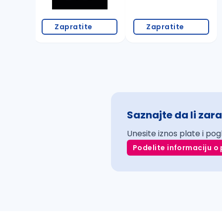
Zapratite
Zapratite
Saznajte da li zara
Unesite iznos plate i pog
Podelite informaciju o 