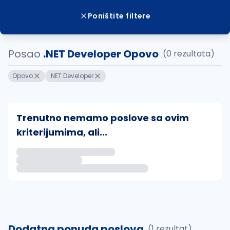
Poništite filtere
Posao
.NET Developer Opovo
(0 rezultata)
Opovo
.NET Developer
Trenutno nemamo poslove sa ovim
kriterijumima, ali...
Ako sačuvate ovu pretragu, obavestićemo vas putem 
uvajte pretragu
Dodatna ponuda poslova
(1 rezultat)