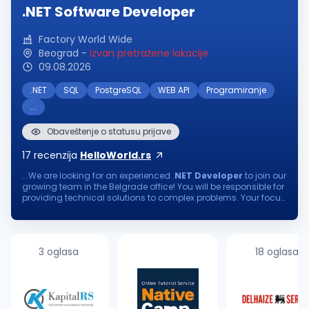
.NET Software Developer
Factory World Wide
Beograd
-
Izvan pretražene lokacije
09.08.2026
.NET
SQL
PostgreSQL
WEB API
Programiranje
...
Obaveštenje o statusu prijave
17
recenzija
HelloWorld.rs
...We are looking for an experienced .
NET
Developer
to join our
growing team in the Belgrade office! You will be responsible for
providing technical solutions to complex problems. Your focus
on continuous learning and delivering software of the utmost...
3 oglasa
18 oglasa