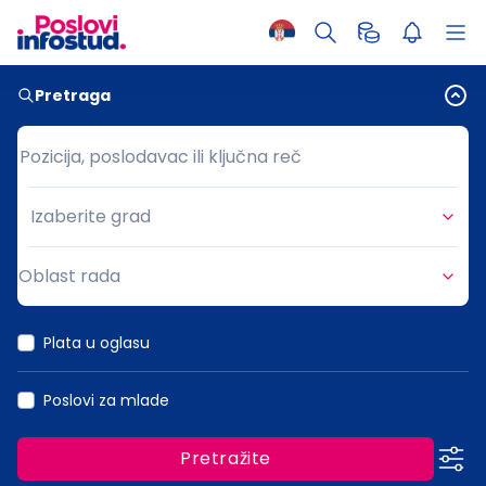
Pretraga
Pozicija, poslodavac ili ključna reč
Pozicija, poslodavac ili ključna reč
Izaberite grad
Grad
Oblast rada
Oblast rada
Plata u oglasu
Poslovi za mlade
Pretražite