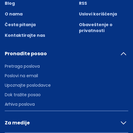
Blog
RSS
O nama
Uslovi korišćenja
Česta pitanja
Obaveštenje o
privatnosti
Kontaktirajte nas
Pronađite posao
Pretraga poslova
Poslovi na email
Upoznajte poslodavce
Dok tražite posao
Arhiva poslova
Za medije