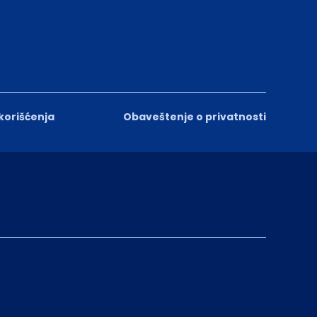
 korišćenja
Obaveštenje o privatnosti