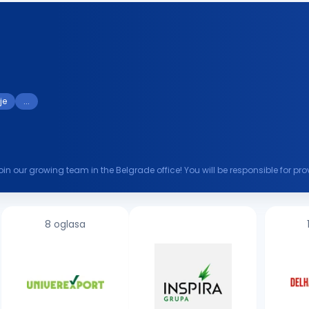
je
...
join our growing team in the Belgrade office! You will be responsible for p
the utmost...
8 oglasa