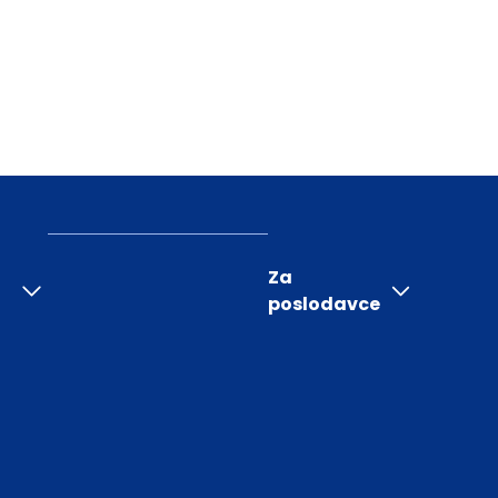
Za
poslodavce