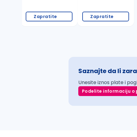
Zapratite
Zapratite
Saznajte da li zara
Unesite iznos plate i pog
Podelite informaciju o 