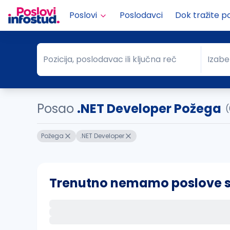
Poslovi
Poslodavci
Dok tražite p
Pozicija, poslodavac ili ključna reč
Izabe
Pozicija, poslodavac ili ključna reč
Grad
Posao
.NET Developer Požega
(
Požega
.NET Developer
Trenutno nemamo poslove sa 
Ako sačuvate ovu pretragu, obavestićemo va