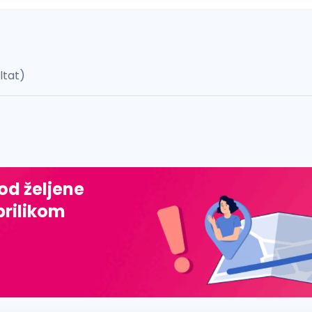
ultat)
 š, đ, ž, dž)
 od željene
prilikom