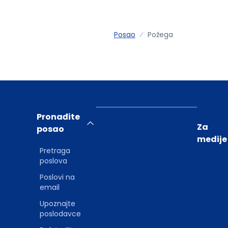
Posao
Požega
Pronađite
Za
posao
medije
Pretraga
poslova
Poslovi na
email
Upoznajte
poslodavce