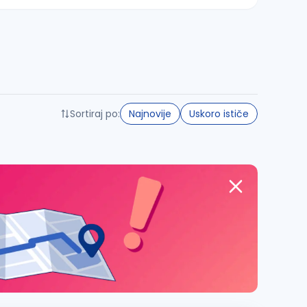
Sortiraj po:
Najnovije
Uskoro ističe