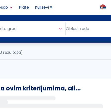
osao
Plate
Kursevi
Oblast rada
rite grad
Oblast rada
0 rezultata)
ovim kriterijumima, ali...
s putem email-a kada se pojave novi poslovi.