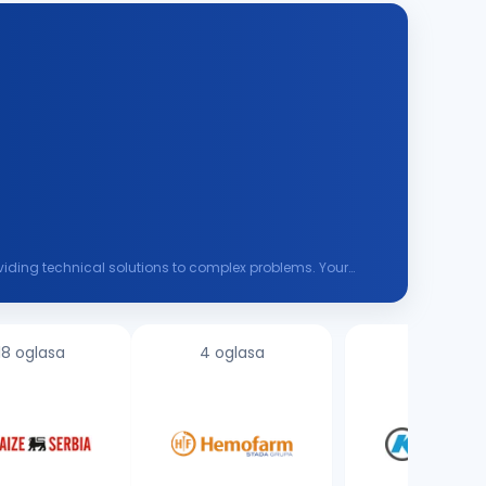
roviding technical solutions to complex problems. Your
18 oglasa
4 oglasa
3 oglasa