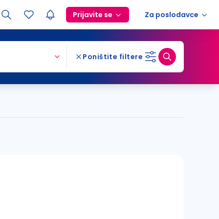
Prijavite se
Za poslodavce
Poništite filtere