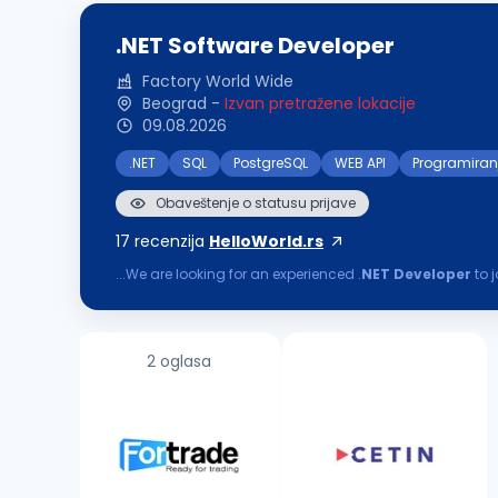
.NET Software Developer
Factory World Wide
Beograd
-
Izvan pretražene lokacije
09.08.2026
.NET
SQL
PostgreSQL
WEB API
Programiran
Obaveštenje o statusu prijave
17
recenzija
HelloWorld.rs
...We are looking for an experienced .
NET
Developer
to 
focus on continuous learning and delivering software of 
2 oglasa