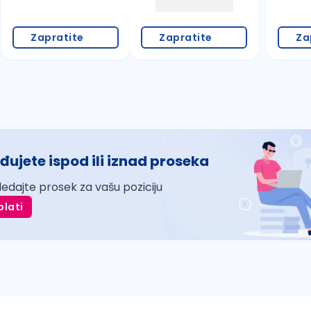
Zapratite
Zapratite
Za
đujete ispod ili iznad proseka
ledajte prosek za vašu poziciju
plati