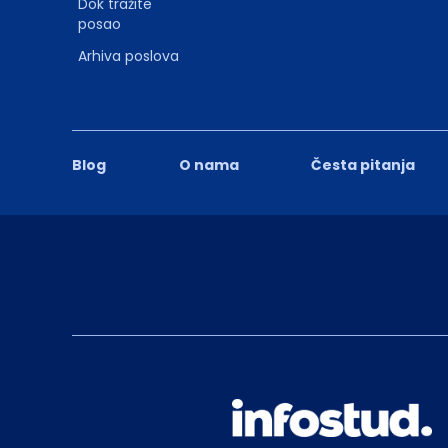
Dok tražite
posao
Arhiva poslova
Blog
O nama
Česta pitanja