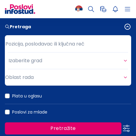
Pretraga
Pozicija, poslodavac ili ključna reč
Pozicija, poslodavac ili ključna reč
Izaberite grad
Grad
Oblast rada
Oblast rada
Plata u oglasu
Poslovi za mlade
Pretražite