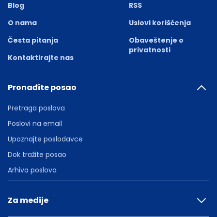
Blog
RSS
O nama
Uslovi korišćenja
Česta pitanja
Obaveštenje o
privatnosti
Kontaktirajte nas
Pronađite posao
Pretraga poslova
Poslovi na email
Upoznajte poslodavce
Dok tražite posao
Arhiva poslova
Za medije