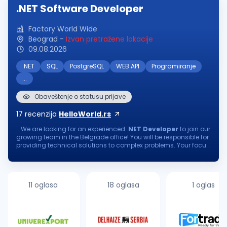
.NET Software Developer
Factory World Wide
Beograd
-
Izvan pretražene lokacije
09.08.2026
.NET
SQL
PostgreSQL
WEB API
Programiranje
...
Obaveštenje o statusu prijave
17
recenzija
HelloWorld.rs
...We are looking for an experienced .
NET
Developer
to join our
growing team in the Belgrade office! You will be responsible for
providing technical solutions to complex problems. Your focus
on continuous learning and delivering software of the utmost...
11 oglasa
18 oglasa
1 oglas