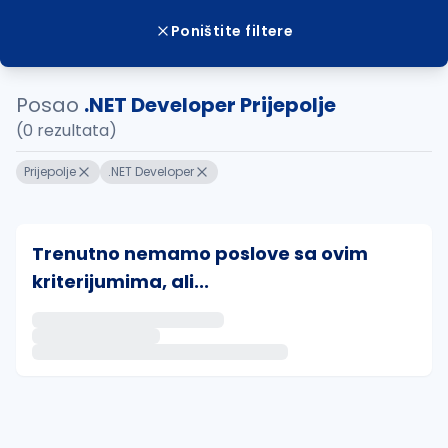
Poništite filtere
Posao
.NET Developer Prijepolje
(0 rezultata)
Prijepolje
.NET Developer
Trenutno nemamo poslove sa ovim
kriterijumima, ali...
Ako sačuvate ovu pretragu, obavestićemo vas putem 
uvajte pretragu