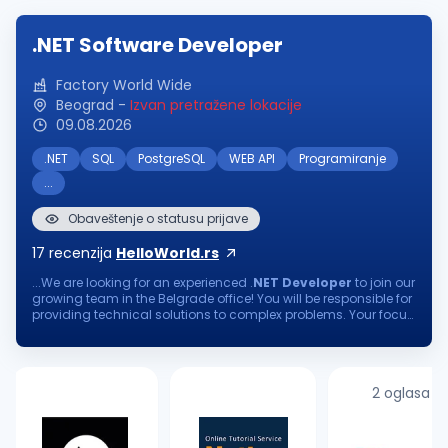
.NET Software Developer
Factory World Wide
Beograd
-
Izvan pretražene lokacije
09.08.2026
.NET
SQL
PostgreSQL
WEB API
Programiranje
...
Obaveštenje o statusu prijave
17
recenzija
HelloWorld.rs
...We are looking for an experienced .
NET
Developer
to join our
growing team in the Belgrade office! You will be responsible for
providing technical solutions to complex problems. Your focus
on continuous learning and delivering software of the utmost...
2 oglasa