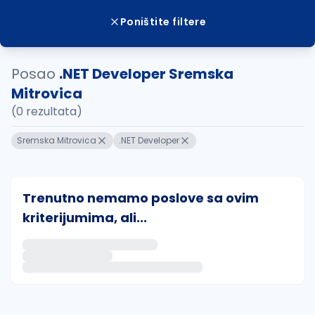
Poništite filtere
Posao
.NET Developer Sremska
Mitrovica
(0 rezultata)
Sremska Mitrovica
.NET Developer
Trenutno nemamo poslove sa ovim
kriterijumima, ali...
Ako sačuvate ovu pretragu, obavestićemo vas putem 