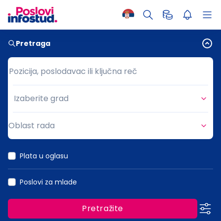
Pretraga
Pozicija, poslodavac ili ključna reč
Pozicija, poslodavac ili ključna reč
Izaberite grad
Grad
Oblast rada
Oblast rada
Plata u oglasu
Poslovi za mlade
Pretražite