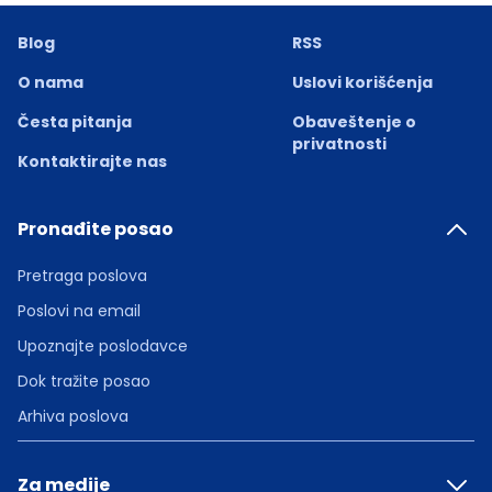
Blog
RSS
O nama
Uslovi korišćenja
Česta pitanja
Obaveštenje o
privatnosti
Kontaktirajte nas
Pronađite posao
Pretraga poslova
Poslovi na email
Upoznajte poslodavce
Dok tražite posao
Arhiva poslova
Za medije