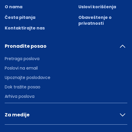
O nama
Uslovi korišćenja
Česta pitanja
Obaveštenje o
privatnosti
Kontaktirajte nas
Pronađite posao
Pretraga poslova
Poslovi na email
Upoznajte poslodavce
Dok tražite posao
Arhiva poslova
Za medije