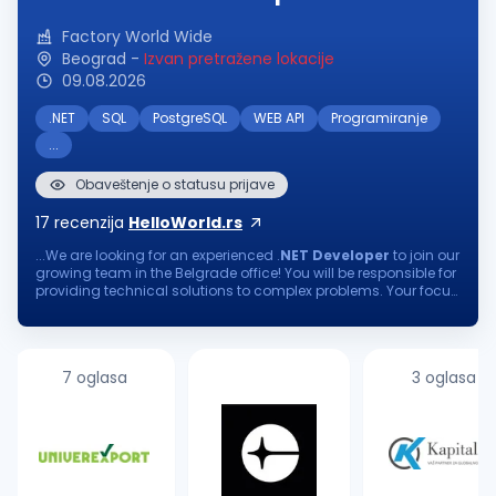
Factory World Wide
Beograd
-
Izvan pretražene lokacije
09.08.2026
.NET
SQL
PostgreSQL
WEB API
Programiranje
...
Obaveštenje o statusu prijave
17
recenzija
HelloWorld.rs
...We are looking for an experienced .
NET
Developer
to join our
growing team in the Belgrade office! You will be responsible for
providing technical solutions to complex problems. Your focus
on continuous learning and delivering software of the utmost...
7 oglasa
3 oglasa