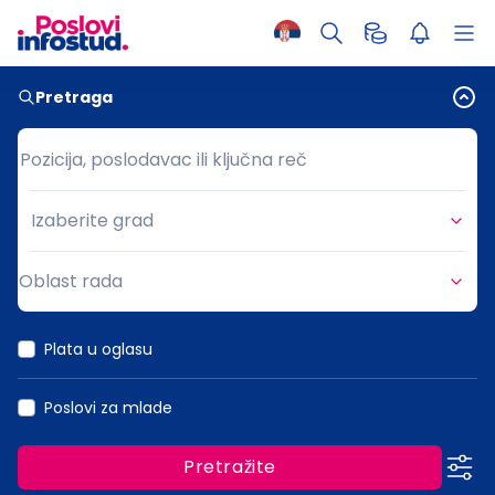
Pretraga
Pozicija, poslodavac ili ključna reč
Pozicija, poslodavac ili ključna reč
Izaberite grad
Grad
Oblast rada
Oblast rada
Plata u oglasu
Poslovi za mlade
Pretražite