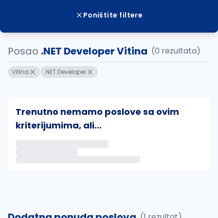
Poništite filtere
Posao
.NET Developer Vitina
(0 rezultata)
Vitina
.NET Developer
Trenutno nemamo poslove sa ovim
kriterijumima, ali...
Ako sačuvate ovu pretragu, obavestićemo vas putem 
uvajte pretragu
Dodatna ponuda poslova
(1 rezultat)