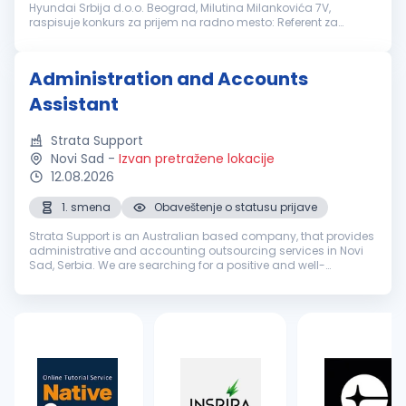
Hyundai Srbija d.o.o. Beograd, Milutina Milankovića 7V,
raspisuje konkurs za prijem na radno mesto: Referent za
garancije Novi Sad Uslovi za kandidate: IV stepen stručne
spreme 3 godine radnog isk...
Administration and Accounts
Assistant
Strata Support
Novi Sad
-
Izvan pretražene lokacije
12.08.2026
1. smena
Obaveštenje o statusu prijave
Strata Support is an Australian based company, that provides
administrative and accounting outsourcing services in Novi
Sad, Serbia. We are searching for a positive and well-
organized team member, who possesses a strong
understanding of the English l...