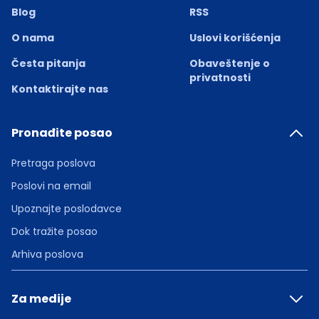
Blog
RSS
O nama
Uslovi korišćenja
Česta pitanja
Obaveštenje o
privatnosti
Kontaktirajte nas
Pronađite posao
Pretraga poslova
Poslovi na email
Upoznajte poslodavce
Dok tražite posao
Arhiva poslova
Za medije