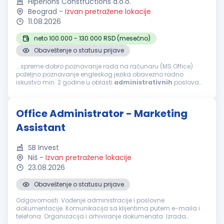
Hiperions Constructions d.o.o.
Beograd
-
Izvan pretražene lokacije
11.08.2026
neto 100.000 - 130.000 RSD (mesečno)
Obaveštenje o statusu prijave
...spreme dobro poznavanje rada na računaru (MS Office)
poželjno poznavanje engleskog jezika obavezno radno
iskustvo min. 2 godine u oblasti
administrativnih
poslova
POTREBNE KOMPETENCIJE: izražene organizacione sposobnosti
spremnost na timski...
Office Administrator - Marketing
Assistant
SB Invest
Niš
-
Izvan pretražene lokacije
23.08.2026
Obaveštenje o statusu prijave
Odgovornosti: Vođenje administracije i poslovne
dokumentacije. Komunikacija sa klijentima putem e-maila i
telefona. Organizacija i arhiviranje dokumenata. Izrada