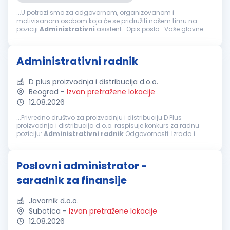
...U potrazi smo za odgovornom, organizovanom i
motivisanom osobom koja će se pridružiti našem timu na
poziciji
Administrativni
asistent. Opis posla: Vaše glavne
odgovornosti biće: Obavljanje
administrativnih
,
računovodstvenih...
Administrativni radnik
D plus proizvodnja i distribucija d.o.o.
Beograd
-
Izvan pretražene lokacije
12.08.2026
...Privredno društvo za proizvodnju i distribuciju D Plus
proizvodnja i distribucija d.o.o. raspisuje konkurs za radnu
poziciju:
Administrativni
radnik
Odgovornosti: Izrada i
obrada dokumenata iz oblasti robnog i finansijskog
poslovanja...
Poslovni administrator -
saradnik za finansije
Javornik d.o.o.
Subotica
-
Izvan pretražene lokacije
12.08.2026