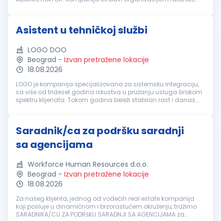
proizvodnje i trgovinom na veliko prehrambenim proizvodima.
Radno vreme: puno radno...
Asistent u tehničkoj službi
LOGO DOO
Beograd
-
Izvan pretražene lokacije
18.08.2026
LOGO je kompanija specijalizovana za sistemsku integraciju,
sa više od trideset godina iskustva u pružanju usluga širokom
spektru klijenata. Tokom godina beleži stabilan rast i danas
okuplja tim od preko 250 zaposlenih. Kompanija nudi
sveobuhvatna re...
Saradnik/ca za podršku saradnji
sa agencijama
Workforce Human Resources d.o.o.
Beograd
-
Izvan pretražene lokacije
18.08.2026
Za našeg klijenta, jednog od vodećih real estate kompanija
koji posluje u dinamičnom i brzorastućem okruženju, tražimo
SARADNIKA/CU ZA PODRšKU SARADNJI SA AGENCIJAMA za