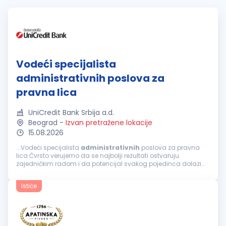
Vodeći specijalista
administrativnih poslova za
pravna lica
UniCredit Bank Srbija a.d.
Beograd
-
Izvan pretražene lokacije
15.08.2026
...Vodeći specijalista
administrativnih
poslova za pravna
lica Čvrsto verujemo da se najbolji rezultati ostvaruju
zajedničkim radom i da potencijal svakog pojedinca dolazi
do izražaja u okruženju koje podstiče razvoj, inicijativu i
saradnju. Naš fokus...
Ističe