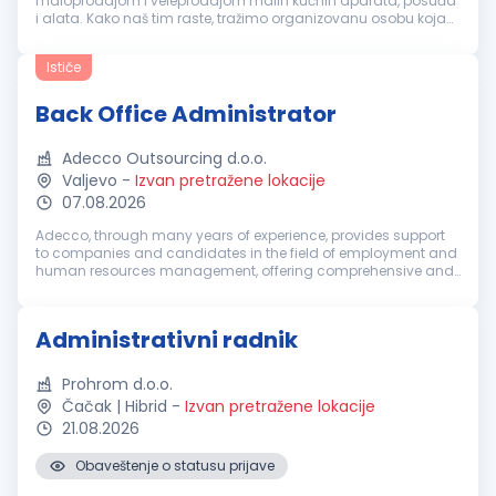
maloprodajom i veleprodajom malih kućnih aparata, posuđa
i alata. Kako naš tim raste, tražimo organizovanu osobu koja
će biti oslonac našem timu. Vaš fokus u ovoj ulozi: Vođenje,
ažuriranje i ar...
Ističe
Back Office Administrator
Adecco Outsourcing d.o.o.
Valjevo
-
Izvan pretražene lokacije
07.08.2026
Adecco, through many years of experience, provides support
to companies and candidates in the field of employment and
human resources management, offering comprehensive and
strategically oriented HR solutions, from recruitment and
selection, through ...
Administrativni radnik
Prohrom d.o.o.
Čačak | Hibrid
-
Izvan pretražene lokacije
21.08.2026
Obaveštenje o statusu prijave