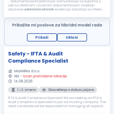
...dokumentacije Koordinacija i komunikacija sa kupcima u
vezi sa atestnom i izvoznom dokumentacijom Vođenje i
ažuriranje
administrativnih
evidencija Saradnja sa internim
timovima (magacin, komercijala, nabavka i računovodstvo)
Rad u ERP sistemu Obavljanje ostalih...
Prikažite mi poslove za hibridni model rada
Prikaži
Ukloni
Safety - IFTA & Audit
Compliance Specialist
MaxMiles d.o.o.
Niš
-
Izvan pretražene lokacije
14.08.2026
1. i 2. smena
Obaveštenje o statusu prijave
IFTA & Audit Compliance Specialist We are seeking an IFTA &
Audit Compliance Specialist to join our trucking company. The
ideal candidate will be responsible for managing all aspects
of IFTA reporting, fuel tax compliance, mileage tracking, and