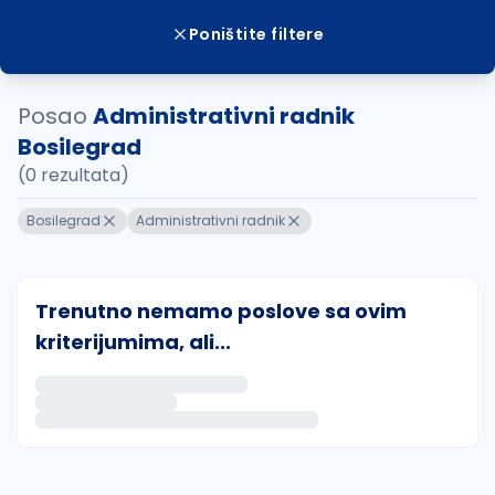
Poništite filtere
Posao
Administrativni radnik
Bosilegrad
(0 rezultata)
Bosilegrad
Administrativni radnik
Trenutno nemamo poslove sa ovim
kriterijumima, ali...
Ako sačuvate ovu pretragu, obavestićemo vas putem 