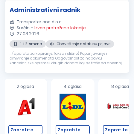
pozicionirao...
Administrativni radnik
Transporter one d.o.o.
Surčin
-
Izvan pretražene lokacije
27.08.2026
1. i 2. smena
Obaveštenje o statusu prijave
...(aparata za kopiranje, faksa i slično) Popunjavanje i
arhiviranje dokumenata Odgovornost za nabavku
kancelarijske opreme i drugih dobara koji se troše na dnevnoj
bazi Veštine i osobine koje bi trebalo da ima
administrativni
radnik
: Organizovanost...
2 oglasa
4 oglasa
8 oglasa
Zapratite
Zapratite
Zapratite