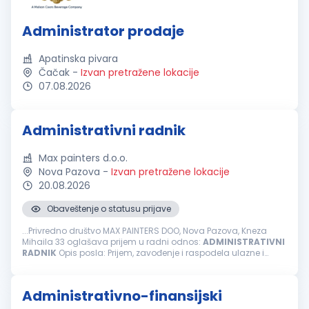
Administrator prodaje
Apatinska pivara
Čačak
-
Izvan pretražene lokacije
07.08.2026
Administrativni radnik
Max painters d.o.o.
Nova Pazova
-
Izvan pretražene lokacije
20.08.2026
Obaveštenje o statusu prijave
...Privredno društvo MAX PAINTERS DOO, Nova Pazova, Kneza
Mihaila 33 oglašava prijem u radni odnos:
ADMINISTRATIVNI
RADNIK
Opis posla: Prijem, zavođenje i raspodela ulazne i
izlazne pošte/dokumntacije kao i arhiviranje istih Fakturisanje i
rad...
Administrativno-finansijski