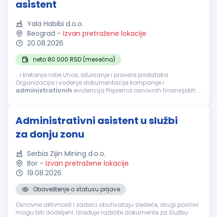
asistent
Yala Habibi d.o.o.
Beograd
-
Izvan pretražene lokacije
20.08.2026
neto 80.000 RSD (mesečno)
...i kretanja robe Unos, ažuriranje i provera podataka
Organizacija i vođenje dokumentacije kompanije i
administrativnih
evidencija Priprema osnovnih finansijskih i
operativnih izveštaja Podrška u svakodnevnim
administrativnim
i finansijskim poslovima...
Administrativni asistent u službi
za donju zonu
Serbia Zijin Mining d.o.o.
Bor
-
Izvan pretražene lokacije
19.08.2026
Obaveštenje o statusu prijave
Osnovne aktivnosti i zadaci obuhvataju sledeće, drugi poslovi
mogu biti dodeljeni: Izrađuje različite dokumente za Službu