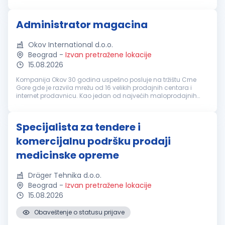
podršku tekućim prodajnim aktivnostima i doprinos daljem
razvoju kompanije. U ime...
Administrator magacina
Okov International d.o.o.
Beograd
-
Izvan pretražene lokacije
15.08.2026
Kompanija Okov 30 godina uspešno posluje na tržištu Crne
Gore gde je razvila mrežu od 16 velikih prodajnih centara i
internet prodavnicu. Kao jedan od najvećih maloprodajnih
lanaca zapošljava preko 550 ljudi i nudi preko 50.000 artikala
za opremanje ...
Specijalista za tendere i
komercijalnu podršku prodaji
medicinske opreme
Dräger Tehnika d.o.o.
Beograd
-
Izvan pretražene lokacije
15.08.2026
Obaveštenje o statusu prijave