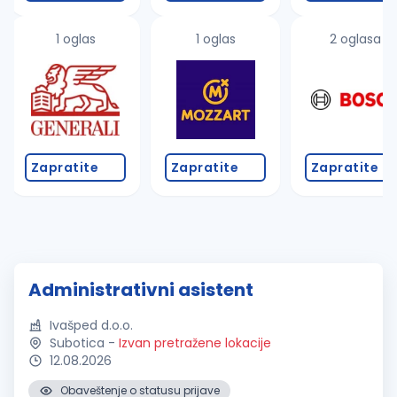
1 oglas
1 oglas
2 oglasa
Zapratite
Zapratite
Zapratite
Administrativni asistent
Ivašped d.o.o.
Subotica
-
Izvan pretražene lokacije
12.08.2026
Obaveštenje o statusu prijave