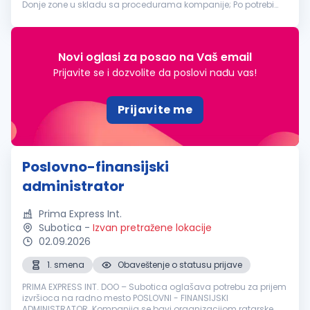
Donje zone u skladu sa procedurama kompanije; Po potrebi
prevodi poslovnu, tehničku i drugu dokumentaciju sa
engleskog na srps...
Novi oglasi za posao na Vaš email
Prijavite se i dozvolite da poslovi nađu vas!
Prijavite me
Poslovno-finansijski
administrator
Prima Express Int.
Subotica
-
Izvan pretražene lokacije
02.09.2026
1. smena
Obaveštenje o statusu prijave
PRIMA EXPRESS INT. DOO – Subotica oglašava potrebu za prijem
izvršioca na radno mesto POSLOVNI - FINANSIJSKI
ADMINISTRATOR. Kompanija se bavi organizacijom ratarske