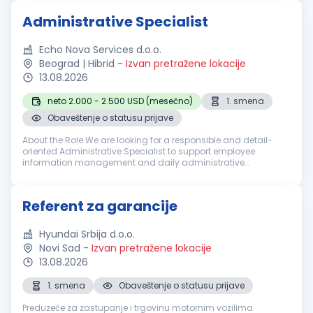
audit...
Administrative Specialist
Echo Nova Services d.o.o.
Beograd | Hibrid
-
Izvan pretražene lokacije
13.08.2026
neto 2.000 - 2.500 USD (mesečno)
1. smena
Obaveštenje o statusu prijave
About the Role We are looking for a responsible and detail-
oriented Administrative Specialist to support employee
information management and daily administrative
operations. The successful candidate will be responsible for
maintaining personnel rec...
Referent za garancije
Hyundai Srbija d.o.o.
Novi Sad
-
Izvan pretražene lokacije
13.08.2026
1. smena
Obaveštenje o statusu prijave
Preduzeće za zastupanje i trgovinu motornim vozilima