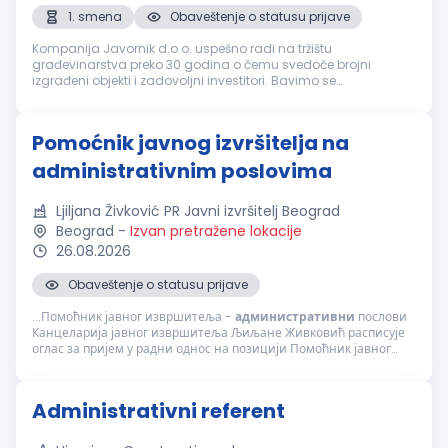
1. smena
Obaveštenje o statusu prijave
Kompanija Javornik d.o.o. uspešno radi na tržištu
građevinarstva preko 30 godina o čemu svedoče brojni
izgrađeni objekti i zadovoljni investitori. Bavimo se
najrazličitijim građevinskim radovima: visokogradnja,
niskogradnja, hidrogradnja, itd. Cilj n...
Pomoćnik javnog izvršitelja na
administrativnim poslovima
Ljiljana Živković PR Javni izvršitelj Beograd
Beograd
-
Izvan pretražene lokacije
26.08.2026
Obaveštenje o statusu prijave
...Помоћник јавног извршитеља -
административни
послови
Канцеларија јавног извршитеља Љиљане Живковић расписује
оглас за пријем у радни однос на позицији Помоћник јавног
извршитеља за административне послове. Опис посла:
Обављање
административних
...
Administrativni referent