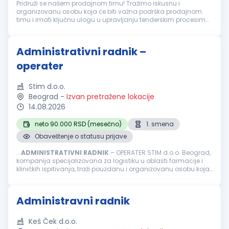
Pridruži se našem prodajnom timu! Tražimo iskusnu i
organizovanu osobu koja će biti važna podrška prodajnom
timu i imati ključnu ulogu u upravljanju tenderskim procesima,
pripremi ponuda i regulatornoj dokumentaciji za medicinsku
opremu. Ako uživaš u...
Administrativni radnik –
operater
Stim d.o.o.
Beograd
-
Izvan pretražene lokacije
14.08.2026
neto 90.000 RSD (mesečno)
1. smena
Obaveštenje o statusu prijave
...
ADMINISTRATIVNI
RADNIK
– OPERATER STIM d.o.o. Beograd,
kompanija specijalizovana za logistiku u oblasti farmacije i
kliničkih ispitivanja, traži pouzdanu i organizovanu osobu koja
će se pridružiti našem timu na radnom mestu
administrativnog...
Administravni radnik
Keš Ček d.o.o.