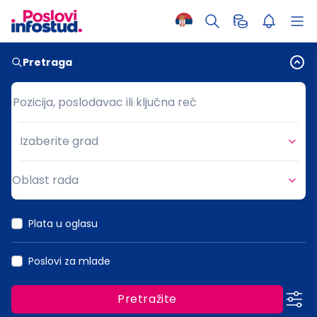
Pretraga
Pozicija, poslodavac ili ključna reč
Pozicija, poslodavac ili ključna reč
Izaberite grad
Grad
Oblast rada
Oblast rada
Plata u oglasu
Poslovi za mlade
Pretražite