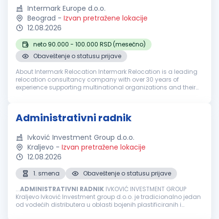
Intermark Europe d.o.o.
Beograd
-
Izvan pretražene lokacije
12.08.2026
neto 90.000 - 100.000 RSD (mesečno)
Obaveštenje o statusu prijave
About Intermark Relocation Intermark Relocation is a leading
relocation consultancy company with over 30 years of
experience supporting multinational organizations and their
employees worldwide. We provide a comprehensive range of
Immigration, Reloca...
Administrativni radnik
Ivković Investment Group d.o.o.
Kraljevo
-
Izvan pretražene lokacije
12.08.2026
1. smena
Obaveštenje o statusu prijave
...
ADMINISTRATIVNI
RADNIK
IVKOVIĆ INVESTMENT GROUP
Kraljevo Ivković Investment group d.o.o. je tradicionalno jedan
od vodećih distributera u oblasti bojenih plastificiranih i
pocinkovanih limova na srpskom tržištu koji se takođe uspešno