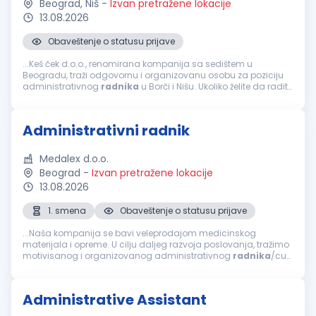
Beograd, Niš
-
Izvan pretražene lokacije
13.08.2026
Obaveštenje o statusu prijave
...Keš ček d.o.o., renomirana kompanija sa sedištem u
Beogradu, traži odgovornu i organizovanu osobu za poziciju
administrativnog
radnika
u Borči i Nišu. Ukoliko želite da radite
u dinamičnom okruženju i doprinesete efikasnom poslovanju
naše firme...
Administrativni radnik
Medalex d.o.o.
Beograd
-
Izvan pretražene lokacije
13.08.2026
1. smena
Obaveštenje o statusu prijave
...Naša kompanija se bavi veleprodajom medicinskog
materijala i opreme. U cilju daljeg razvoja poslovanja, tražimo
motivisanog i organizovanog administrativnog
radnika
/cu
koji će se pridružiti našem timu. Opis posla Uspešan
kandidat/kinja će biti...
Administrative Assistant