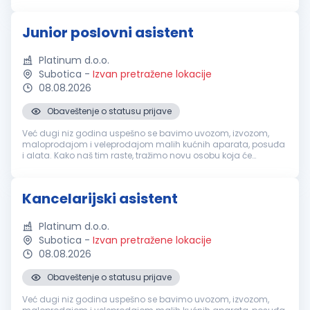
ponuda, faktura i drugih poslovnih dokumenata. Upravljanje
profilima firme na društveni...
Junior poslovni asistent
Platinum d.o.o.
Subotica
-
Izvan pretražene lokacije
08.08.2026
Obaveštenje o statusu prijave
Već dugi niz godina uspešno se bavimo uvozom, izvozom,
maloprodajom i veleprodajom malih kućnih aparata, posuđa
i alata. Kako naš tim raste, tražimo novu osobu koja će
zajedno sa nama učiti, razvijati se i doprinositi svakodnevnom
poslovanju. Ako si ...
Kancelarijski asistent
Platinum d.o.o.
Subotica
-
Izvan pretražene lokacije
08.08.2026
Obaveštenje o statusu prijave
Već dugi niz godina uspešno se bavimo uvozom, izvozom,