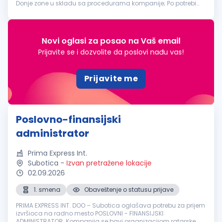
Donje zone u skladu sa procedurama kompanije; Po potrebi
prevodi poslovnu, tehničku i drugu dokumentaciju sa
engleskog na srps...
Novi oglasi za posao na Vaš email
Prijavite se i dozvolite da poslovi nađu vas!
Prijavite me
Poslovno-finansijski
administrator
Prima Express Int.
Subotica
-
Izvan pretražene lokacije
02.09.2026
1. smena
Obaveštenje o statusu prijave
PRIMA EXPRESS INT. DOO – Subotica oglašava potrebu za prijem
izvršioca na radno mesto POSLOVNI - FINANSIJSKI
ADMINISTRATOR. Kompanija se bavi organizacijom ratarske