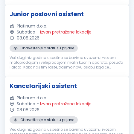
ponuda, faktura i drugih poslovnih dokumenata. Upravljanje
profilima firme na društveni...
Junior poslovni asistent
Platinum d.o.o.
Subotica
-
Izvan pretražene lokacije
08.08.2026
Obaveštenje o statusu prijave
Već dugi niz godina uspešno se bavimo uvozom, izvozom,
maloprodajom i veleprodajom malih kućnih aparata, posuđa
i alata. Kako naš tim raste, tražimo novu osobu koja će
zajedno sa nama učiti, razvijati se i doprinositi svakodnevnom
poslovanju. Ako si ...
Kancelarijski asistent
Platinum d.o.o.
Subotica
-
Izvan pretražene lokacije
08.08.2026
Obaveštenje o statusu prijave
Već dugi niz godina uspešno se bavimo uvozom, izvozom,