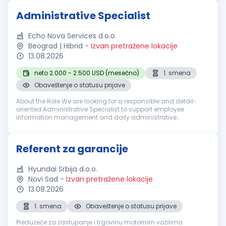
audit...
Administrative Specialist
Echo Nova Services d.o.o.
Beograd | Hibrid
-
Izvan pretražene lokacije
13.08.2026
neto 2.000 - 2.500 USD (mesečno)
1. smena
Obaveštenje o statusu prijave
About the Role We are looking for a responsible and detail-
oriented Administrative Specialist to support employee
information management and daily administrative
operations. The successful candidate will be responsible for
maintaining personnel rec...
Referent za garancije
Hyundai Srbija d.o.o.
Novi Sad
-
Izvan pretražene lokacije
13.08.2026
1. smena
Obaveštenje o statusu prijave
Preduzeće za zastupanje i trgovinu motornim vozilima