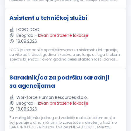
proizvodnje i trgovinom na veliko prehrambenim proizvodima.
Radno vreme: puno radno...
Asistent u tehničkoj službi
LOGO DOO
Beograd
-
Izvan pretražene lokacije
18.08.2026
LOGO je kompanija specijalizovana za sistemsku integraciju,
sa više od trideset godina iskustva u pružanju usluga širokom
spektru klijenata. Tokom godina beleži stabilan rast i danas
okuplja tim od preko 250 zaposlenih. Kompanija nudi
sveobuhvatna re...
Saradnik/ca za podršku saradnji
sa agencijama
Workforce Human Resources d.o.o.
Beograd
-
Izvan pretražene lokacije
18.08.2026
Za našeg klijenta, jednog od vodećih real estate kompanija
koji posluje u dinamičnom i brzorastućem okruženju, tražimo
SARADNIKA/CU ZA PODRšKU SARADNJI SA AGENCIJAMA za