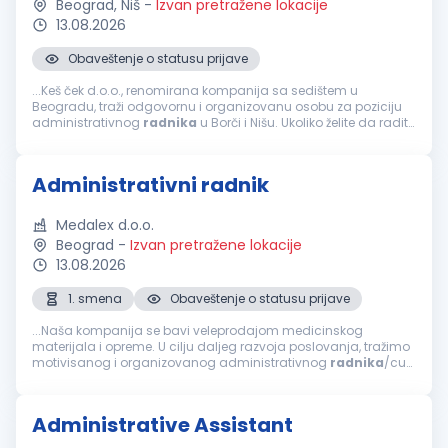
Beograd, Niš
-
Izvan pretražene lokacije
13.08.2026
Obaveštenje o statusu prijave
...Keš ček d.o.o., renomirana kompanija sa sedištem u
Beogradu, traži odgovornu i organizovanu osobu za poziciju
administrativnog
radnika
u Borči i Nišu. Ukoliko želite da radite
u dinamičnom okruženju i doprinesete efikasnom poslovanju
naše firme...
Administrativni radnik
Medalex d.o.o.
Beograd
-
Izvan pretražene lokacije
13.08.2026
1. smena
Obaveštenje o statusu prijave
...Naša kompanija se bavi veleprodajom medicinskog
materijala i opreme. U cilju daljeg razvoja poslovanja, tražimo
motivisanog i organizovanog administrativnog
radnika
/cu
koji će se pridružiti našem timu. Opis posla Uspešan
kandidat/kinja će biti...
Administrative Assistant