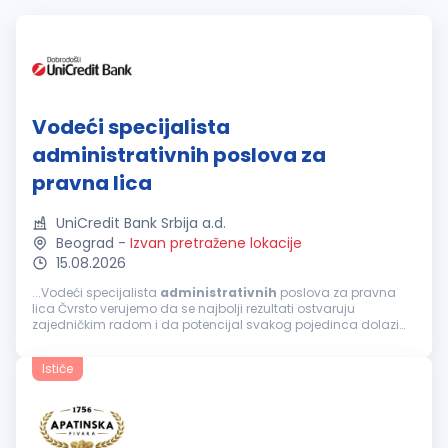
Vodeći specijalista
administrativnih poslova za
pravna lica
UniCredit Bank Srbija a.d.
Beograd
-
Izvan pretražene lokacije
15.08.2026
...Vodeći specijalista
administrativnih
poslova za pravna
lica Čvrsto verujemo da se najbolji rezultati ostvaruju
zajedničkim radom i da potencijal svakog pojedinca dolazi
do izražaja u okruženju koje podstiče razvoj, inicijativu i
saradnju. Naš fokus...
Ističe