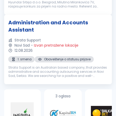
Hyundai Srbija d.o.o. Beograd, Milutina Milankovića 7V,
raspisuje konkurs za prijem na radno mesto: Referent za
garancije Novi Sad Uslovi za kandidate: IV stepen stručne
spreme 3 godine radnog isk...
Administration and Accounts
Assistant
Strata Support
Novi Sad
-
Izvan pretražene lokacije
12.08.2026
1. smena
Obaveštenje o statusu prijave
Strata Support is an Australian based company, that provides
administrative and accounting outsourcing services in Novi
Sad, Serbia. We are searching for a positive and well-
organized team member, who possesses a strong
understanding of the English l...
3 oglasa