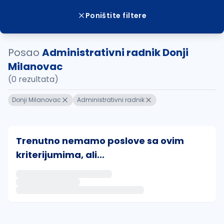
Poništite filtere
Posao
Administrativni radnik Donji
Milanovac
(0 rezultata)
Donji Milanovac
Administrativni radnik
Trenutno nemamo poslove sa ovim
kriterijumima, ali...
Ako sačuvate ovu pretragu, obavestićemo vas putem 