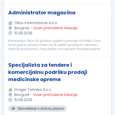
podršku tekućim prodajnim aktivnostima i doprinos daljem
razvoju kompanije. U ime...
Administrator magacina
Okov International d.o.o.
Beograd
-
Izvan pretražene lokacije
15.08.2026
Kompanija Okov 30 godina uspešno posluje na tržištu Crne
Gore gde je razvila mrežu od 16 velikih prodajnih centara i
internet prodavnicu. Kao jedan od najvećih maloprodajnih
lanaca zapošljava preko 550 ljudi i nudi preko 50.000 artikala
za opremanje ...
Specijalista za tendere i
komercijalnu podršku prodaji
medicinske opreme
Dräger Tehnika d.o.o.
Beograd
-
Izvan pretražene lokacije
15.08.2026
Obaveštenje o statusu prijave