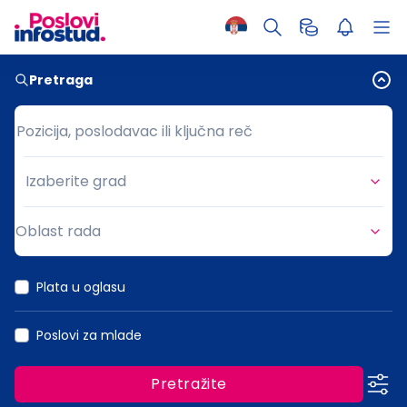
Pretraga
Pozicija, poslodavac ili ključna reč
Pozicija, poslodavac ili ključna reč
Izaberite grad
Grad
Oblast rada
Oblast rada
Plata u oglasu
Poslovi za mlade
Pretražite