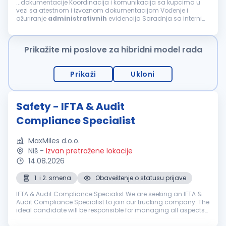
...dokumentacije Koordinacija i komunikacija sa kupcima u
vezi sa atestnom i izvoznom dokumentacijom Vođenje i
ažuriranje
administrativnih
evidencija Saradnja sa internim
timovima (magacin, komercijala, nabavka i računovodstvo)
Rad u ERP sistemu Obavljanje ostalih...
Prikažite mi poslove za hibridni model rada
Prikaži
Ukloni
Safety - IFTA & Audit
Compliance Specialist
MaxMiles d.o.o.
Niš
-
Izvan pretražene lokacije
14.08.2026
1. i 2. smena
Obaveštenje o statusu prijave
IFTA & Audit Compliance Specialist We are seeking an IFTA &
Audit Compliance Specialist to join our trucking company. The
ideal candidate will be responsible for managing all aspects
of IFTA reporting, fuel tax compliance, mileage tracking, and