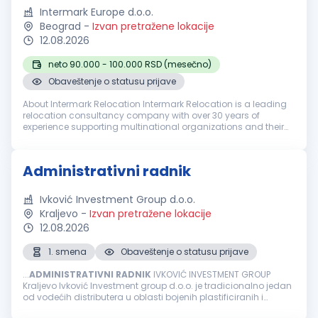
Intermark Europe d.o.o.
Beograd
-
Izvan pretražene lokacije
12.08.2026
neto 90.000 - 100.000 RSD (mesečno)
Obaveštenje o statusu prijave
About Intermark Relocation Intermark Relocation is a leading
relocation consultancy company with over 30 years of
experience supporting multinational organizations and their
employees worldwide. We provide a comprehensive range of
Immigration, Reloca...
Administrativni radnik
Ivković Investment Group d.o.o.
Kraljevo
-
Izvan pretražene lokacije
12.08.2026
1. smena
Obaveštenje o statusu prijave
...
ADMINISTRATIVNI
RADNIK
IVKOVIĆ INVESTMENT GROUP
Kraljevo Ivković Investment group d.o.o. je tradicionalno jedan
od vodećih distributera u oblasti bojenih plastificiranih i
pocinkovanih limova na srpskom tržištu koji se takođe uspešno