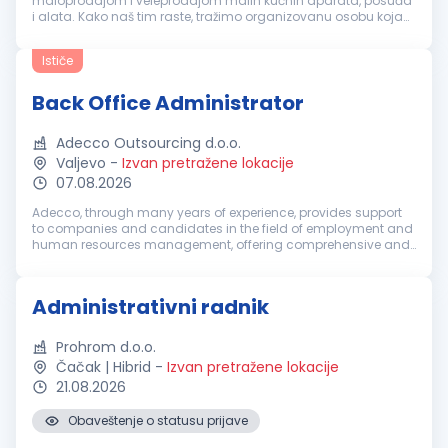
maloprodajom i veleprodajom malih kućnih aparata, posuđa
i alata. Kako naš tim raste, tražimo organizovanu osobu koja
će biti oslonac našem timu. Vaš fokus u ovoj ulozi: Vođenje,
ažuriranje i ar...
Ističe
Back Office Administrator
Adecco Outsourcing d.o.o.
Valjevo
-
Izvan pretražene lokacije
07.08.2026
Adecco, through many years of experience, provides support
to companies and candidates in the field of employment and
human resources management, offering comprehensive and
strategically oriented HR solutions, from recruitment and
selection, through ...
Administrativni radnik
Prohrom d.o.o.
Čačak | Hibrid
-
Izvan pretražene lokacije
21.08.2026
Obaveštenje o statusu prijave