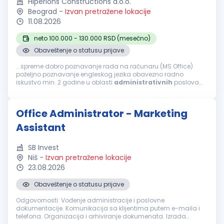
Hiperions Constructions d.o.o.
Beograd
-
Izvan pretražene lokacije
11.08.2026
neto 100.000 - 130.000 RSD (mesečno)
Obaveštenje o statusu prijave
...spreme dobro poznavanje rada na računaru (MS Office)
poželjno poznavanje engleskog jezika obavezno radno
iskustvo min. 2 godine u oblasti
administrativnih
poslova
POTREBNE KOMPETENCIJE: izražene organizacione sposobnosti
spremnost na timski...
Office Administrator - Marketing
Assistant
SB Invest
Niš
-
Izvan pretražene lokacije
23.08.2026
Obaveštenje o statusu prijave
Odgovornosti: Vođenje administracije i poslovne
dokumentacije. Komunikacija sa klijentima putem e-maila i
telefona. Organizacija i arhiviranje dokumenata. Izrada