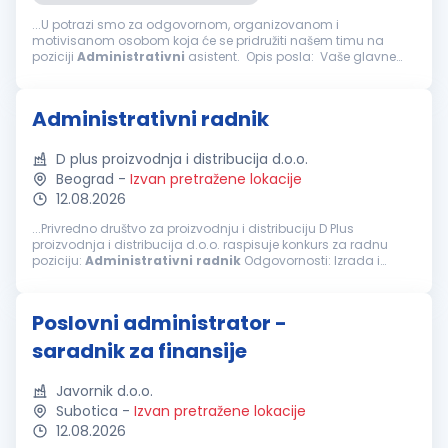
...U potrazi smo za odgovornom, organizovanom i
motivisanom osobom koja će se pridružiti našem timu na
poziciji
Administrativni
asistent. Opis posla: Vaše glavne
odgovornosti biće: Obavljanje
administrativnih
,
računovodstvenih...
Administrativni radnik
D plus proizvodnja i distribucija d.o.o.
Beograd
-
Izvan pretražene lokacije
12.08.2026
...Privredno društvo za proizvodnju i distribuciju D Plus
proizvodnja i distribucija d.o.o. raspisuje konkurs za radnu
poziciju:
Administrativni
radnik
Odgovornosti: Izrada i
obrada dokumenata iz oblasti robnog i finansijskog
poslovanja...
Poslovni administrator -
saradnik za finansije
Javornik d.o.o.
Subotica
-
Izvan pretražene lokacije
12.08.2026