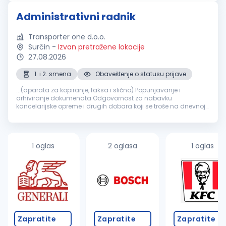
pozicionirao...
Administrativni radnik
Transporter one d.o.o.
Surčin
-
Izvan pretražene lokacije
27.08.2026
1. i 2. smena
Obaveštenje o statusu prijave
...(aparata za kopiranje, faksa i slično) Popunjavanje i
arhiviranje dokumenata Odgovornost za nabavku
kancelarijske opreme i drugih dobara koji se troše na dnevnoj
bazi Veštine i osobine koje bi trebalo da ima
administrativni
radnik
: Organizovanost...
1 oglas
2 oglasa
1 oglas
Zapratite
Zapratite
Zapratite