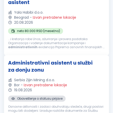
asistent
Yala Habibi d.o.o.
Beograd
-
Izvan pretražene lokacije
20.08.2026
neto 80.000 RSD (mesečno)
...i kretanja robe Unos, ažuriranje i provera podataka
Organizacija i vođenje dokumentacije kompanije i
administrativnih
evidencija Priprema osnovnih finansijskih i
operativnih izveštaja Podrška u svakodnevnim
administrativnim
i finansijskim poslovima...
Administrativni asistent u službi
za donju zonu
Serbia Zijin Mining d.o.o.
Bor
-
Izvan pretražene lokacije
19.08.2026
Obaveštenje o statusu prijave
Osnovne aktivnosti i zadaci obuhvataju sledeće, drugi poslovi
mogu biti dodeljeni: Izrađuje različite dokumente za Službu