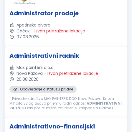
Administrator prodaje
Apatinska pivara
Čačak
-
Izvan pretražene lokacije
07.08.2026
Administrativni radnik
Max painters d.o.o.
Nova Pazova
-
Izvan pretražene lokacije
20.08.2026
Obaveštenje o statusu prijave
...Privredno društvo MAX PAINTERS DOO, Nova Pazova, Kneza
Mihaila 33 oglašava prijem u radni odnos:
ADMINISTRATIVNI
RADNIK
Opis posla: Prijem, zavođenje i raspodela ulazne i
izlazne pošte/dokumntacije kao i arhiviranje istih Fakturisanje i
rad...
Administrativno-finansijski