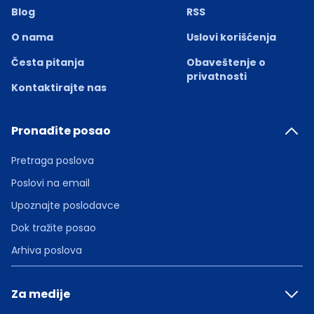
Blog
RSS
O nama
Uslovi korišćenja
Česta pitanja
Obaveštenje o
privatnosti
Kontaktirajte nas
Pronađite posao
Pretraga poslova
Poslovi na email
Upoznajte poslodavce
Dok tražite posao
Arhiva poslova
Za medije