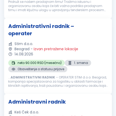
Pridruži se našem prodajnom timu! Tražimo iskusnu i
organizovanu osobu koja će biti važna podrška prodajnom
timu i imati ključnu ulogu u upravljanju tenderskim procesima,
pripremi ponuda i regulatornoj dokumentaciji za medicinsku
opremu. Ako uživaš u...
Administrativni radnik –
operater
Stim d.o.o.
Beograd
-
Izvan pretražene lokacije
14.08.2026
neto 90.000 RSD (mesečno)
1. smena
Obaveštenje o statusu prijave
...
ADMINISTRATIVNI
RADNIK
– OPERATER STIM d.o.o. Beograd,
kompanija specijalizovana za logistiku u oblasti farmacije i
kliničkih ispitivanja, traži pouzdanu i organizovanu osobu koja
će se pridružiti našem timu na radnom mestu
administrativnog...
Administravni radnik
Keš Ček d.o.o.