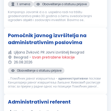
1. smena
Obaveštenje o statusu prijave
Kompanija Javornik d.o.o. uspešno radi na tržištu
građevinarstva preko 30 godina o čemu svedoče brojni
izgrađeni objekti i zadovoljni investitori. Bavimo se
najrazličitijim građevinskim radovima: visokogradnja,
niskogradnja, hidrogradnja, itd. Cilj n...
Pomoćnik javnog izvršitelja na
administrativnim poslovima
Ljiljana Živković PR Javni izvršitelj Beograd
Beograd
-
Izvan pretražene lokacije
26.08.2026
Obaveštenje o statusu prijave
...Помоћник јавног извршитеља -
административни
послови
Канцеларија јавног извршитеља Љиљане Живковић расписује
оглас за пријем у радни однос на позицији Помоћник јавног
извршитеља за административне послове. Опис посла:
Обављање
административних
...
Administrativni referent