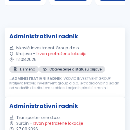
Administrativni radnik
Ivković Investment Group d.o.o.
Kraljevo
-
Izvan pretražene lokacije
12.08.2026
1. smena
Obaveštenje o statusu prijave
...
ADMINISTRATIVNI
RADNIK
IVKOVIĆ INVESTMENT GROUP
Kraljevo Ivković Investment group d.o.o. je tradicionalno jedan
od vodećih distributera u oblasti bojenih plastificiranih i
pocinkovanih limova na srpskom tržištu koji se takođe uspešno
pozicionirao...
Administrativni radnik
Transporter one d.o.o.
Surčin
-
Izvan pretražene lokacije
27.08.2026