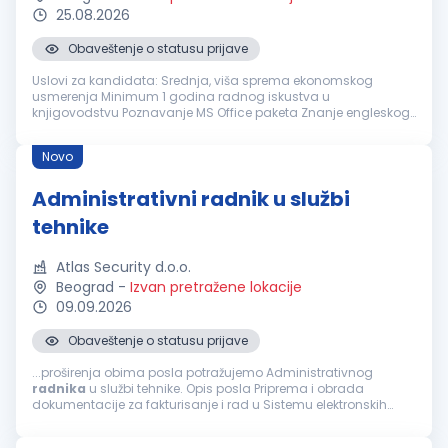
25.08.2026
Obaveštenje o statusu prijave
Uslovi za kandidata: Srednja, viša sprema ekonomskog
usmerenja Minimum 1 godina radnog iskustva u
knjigovodstvu Poznavanje MS Office paketa Znanje engleskog
jezika Opis zaduženja: Ažuriranje dokumentacije Prijem ulazne
dokumentacije i arhiviranje...
Novo
Administrativni radnik u službi
tehnike
Atlas Security d.o.o.
Beograd
-
Izvan pretražene lokacije
09.09.2026
Obaveštenje o statusu prijave
...proširenja obima posla potražujemo Administrativnog
radnika
u službi tehnike. Opis posla Priprema i obrada
dokumentacije za fakturisanje i rad u Sistemu elektronskih
faktura (SEF). Vođenje, ažuriranje i arhiviranje ugovorne i
tehničke dokumentacije. Unos...