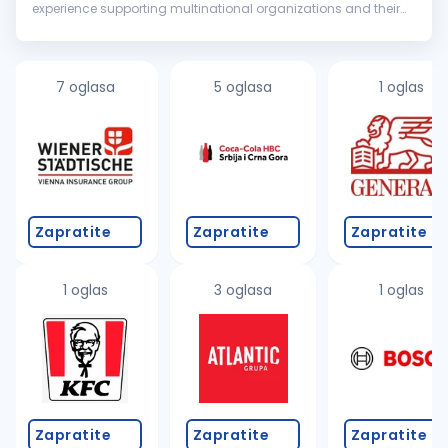
experience supporting multinational organizations and their
employees worldwide. We provide a comprehensive range of
Immigration, Reloca...
7 oglasa
5 oglasa
1 oglas
Zapratite
Zapratite
Zapratite
1 oglas
3 oglasa
1 oglas
Zapratite
Zapratite
Zapratite