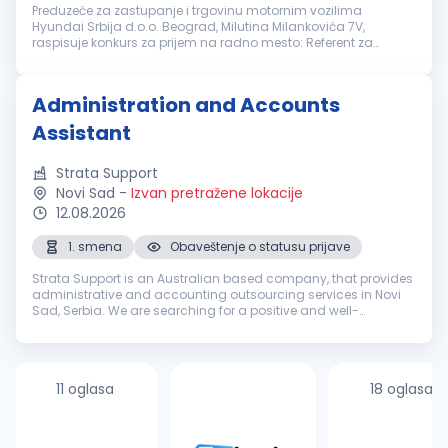
Preduzeće za zastupanje i trgovinu motornim vozilima
Hyundai Srbija d.o.o. Beograd, Milutina Milankovića 7V,
raspisuje konkurs za prijem na radno mesto: Referent za
garancije Novi Sad Uslovi za kandidate: IV stepen stručne
spreme 3 godine radnog isk...
Administration and Accounts
Assistant
Strata Support
Novi Sad
-
Izvan pretražene lokacije
12.08.2026
1. smena
Obaveštenje o statusu prijave
Strata Support is an Australian based company, that provides
administrative and accounting outsourcing services in Novi
Sad, Serbia. We are searching for a positive and well-
organized team member, who possesses a strong
understanding of the English l...
11 oglasa
18 oglasa