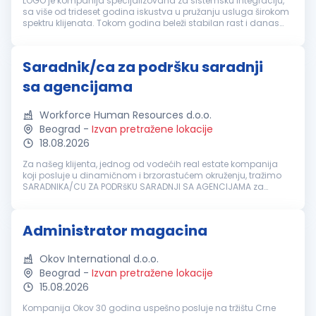
LOGO je kompanija specijalizovana za sistemsku integraciju,
sa više od trideset godina iskustva u pružanju usluga širokom
spektru klijenata. Tokom godina beleži stabilan rast i danas
okuplja tim od preko 250 zaposlenih. Kompanija nudi
sveobuhvatna re...
Saradnik/ca za podršku saradnji
sa agencijama
Workforce Human Resources d.o.o.
Beograd
-
Izvan pretražene lokacije
18.08.2026
Za našeg klijenta, jednog od vodećih real estate kompanija
koji posluje u dinamičnom i brzorastućem okruženju, tražimo
SARADNIKA/CU ZA PODRšKU SARADNJI SA AGENCIJAMA za
podršku tekućim prodajnim aktivnostima i doprinos daljem
razvoju kompanije. U ime...
Administrator magacina
Okov International d.o.o.
Beograd
-
Izvan pretražene lokacije
15.08.2026
Kompanija Okov 30 godina uspešno posluje na tržištu Crne