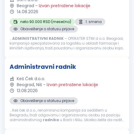
Beograd
-
Izvan pretražene lokacije
14.08.2026
neto 90.000 RSD (mesečno)
1. smena
Obaveštenje o statusu prijave
...
ADMINISTRATIVNI
RADNIK
– OPERATER STIM d.o.o. Beograd,
kompanija specijalizovana za logistiku u oblasti farmacije i
kliničkih ispitivanja, traži pouzdanu i organizovanu osobu koja
će se pridružiti našem timu na radnom mestu
administrativnog...
Administravni radnik
Keš Ček d.o.o.
Beograd, Niš
-
Izvan pretražene lokacije
13.08.2026
Obaveštenje o statusu prijave
...Keš ček d.o.o., renomirana kompanija sa sedištem u
Beogradu, traži odgovornu i organizovanu osobu za poziciju
administrativnog
radnika
u Borči i Nišu. Ukoliko želite da radite
u dinamičnom okruženju i doprinesete efikasnom poslovanju
naše firme...