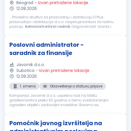
Beograd
-
Izvan pretražene lokacije
12.08.2026
...Privredno društvo za proizvodnju i distribuciju D Plus
proizvodnja i distribucija d.o.o. raspisuje konkurs za radnu
poziciju:
Administrativni
radnik
Odgovornosti: Izrada i
obrada dokumenata iz oblasti robnog i finansijskog
poslovanja...
Poslovni administrator -
saradnik za finansije
Javornik d.o.o.
Subotica
-
Izvan pretražene lokacije
12.08.2026
1. smena
Obaveštenje o statusu prijave
Kompanija Javornik d.o.o. uspešno radi na tržištu
građevinarstva preko 30 godina o čemu svedoče brojni
izgrađeni objekti i zadovoljni investitori. Bavimo se
najrazličitijim građevinskim radovima: visokogradnja,
niskogradnja, hidrogradnja, itd. Cilj n...
Pomoćnik javnog izvršitelja na