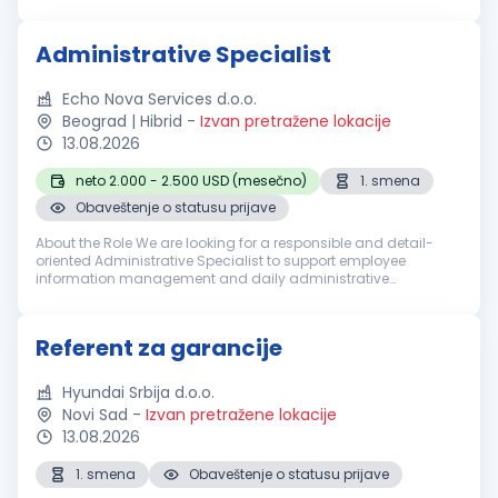
of IFTA reporting, fuel tax compliance, mileage tracking, and
audit...
Administrative Specialist
Echo Nova Services d.o.o.
Beograd | Hibrid
-
Izvan pretražene lokacije
13.08.2026
neto 2.000 - 2.500 USD (mesečno)
1. smena
Obaveštenje o statusu prijave
About the Role We are looking for a responsible and detail-
oriented Administrative Specialist to support employee
information management and daily administrative
operations. The successful candidate will be responsible for
maintaining personnel rec...
Referent za garancije
Hyundai Srbija d.o.o.
Novi Sad
-
Izvan pretražene lokacije
13.08.2026
1. smena
Obaveštenje o statusu prijave