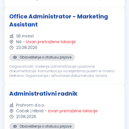
POTREBNE KOMPETENCIJE: izražene organizacione sposobnosti
spremnost na timski...
Office Administrator - Marketing
Assistant
SB Invest
Niš
-
Izvan pretražene lokacije
23.08.2026
Obaveštenje o statusu prijave
Odgovornosti: Vođenje administracije i poslovne
dokumentacije. Komunikacija sa klijentima putem e-maila i
telefona. Organizacija i arhiviranje dokumenata. Izrada
ponuda, faktura i drugih poslovnih dokumenata. Upravljanje
profilima firme na društveni...
Administrativni radnik
Prohrom d.o.o.
Čačak | Hibrid
-
Izvan pretražene lokacije
21.08.2026
Obaveštenje o statusu prijave