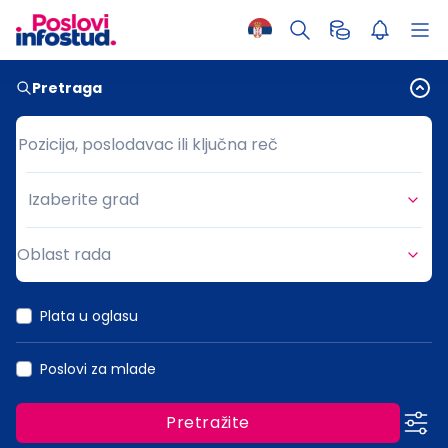
Pretraga
Pozicija, poslodavac ili ključna reč
Pozicija, poslodavac ili ključna reč
Izaberite grad
Grad
Oblast rada
Oblast rada
Plata u oglasu
Poslovi za mlade
Pretražite