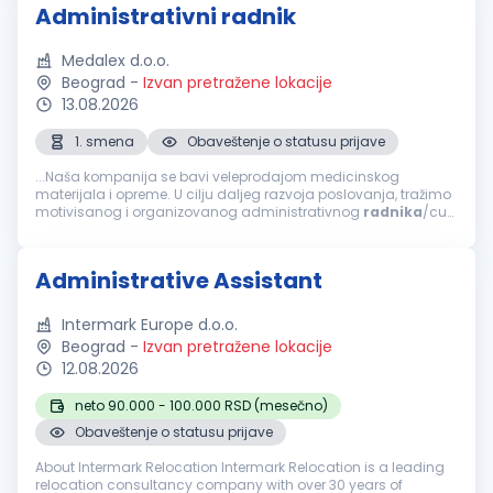
Administrativni radnik
Medalex d.o.o.
Beograd
-
Izvan pretražene lokacije
13.08.2026
1. smena
Obaveštenje o statusu prijave
...Naša kompanija se bavi veleprodajom medicinskog
materijala i opreme. U cilju daljeg razvoja poslovanja, tražimo
motivisanog i organizovanog administrativnog
radnika
/cu
koji će se pridružiti našem timu. Opis posla Uspešan
kandidat/kinja će biti...
Administrative Assistant
Intermark Europe d.o.o.
Beograd
-
Izvan pretražene lokacije
12.08.2026
neto 90.000 - 100.000 RSD (mesečno)
Obaveštenje o statusu prijave
About Intermark Relocation Intermark Relocation is a leading
relocation consultancy company with over 30 years of