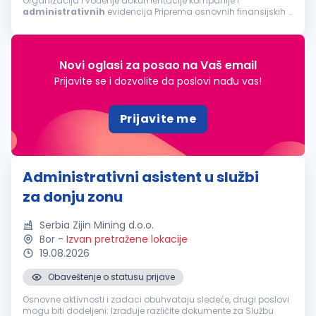
Organizacija i vođenje dokumentacije kompanije i
administrativnih
evidencija Priprema osnovnih finansijskih i
operativnih izveštaja Podrška u svakodnevnim
administrativnim
i finansijskim poslovima...
Novi oglasi za posao na Vaš email
Prijavite se i dozvolite da poslovi nađu vas!
Prijavite me
Administrativni asistent u službi
za donju zonu
Serbia Zijin Mining d.o.o.
Bor
-
Izvan pretražene lokacije
19.08.2026
Obaveštenje o statusu prijave
Osnovne aktivnosti i zadaci obuhvataju sledeće, drugi poslovi
mogu biti dodeljeni: Izrađuje različite dokumente za Službu