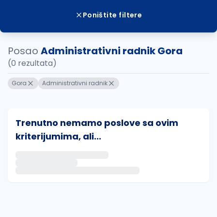
Poništite filtere
Posao
Administrativni radnik Gora
(0 rezultata)
Gora
Administrativni radnik
Trenutno nemamo poslove sa ovim
kriterijumima, ali...
Ako sačuvate ovu pretragu, obavestićemo vas putem 
uvajte pretragu