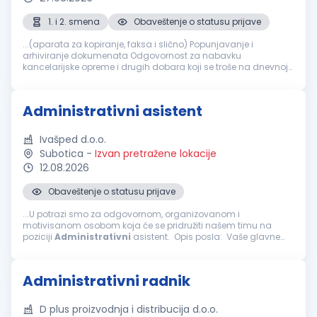
1. i 2. smena
Obaveštenje o statusu prijave
...(aparata za kopiranje, faksa i slično) Popunjavanje i
arhiviranje dokumenata Odgovornost za nabavku
kancelarijske opreme i drugih dobara koji se troše na dnevnoj
bazi Veštine i osobine koje bi trebalo da ima
administrativni
radnik
: Organizovanost...
Administrativni asistent
Ivašped d.o.o.
Subotica
-
Izvan pretražene lokacije
12.08.2026
Obaveštenje o statusu prijave
...U potrazi smo za odgovornom, organizovanom i
motivisanom osobom koja će se pridružiti našem timu na
poziciji
Administrativni
asistent. Opis posla: Vaše glavne
odgovornosti biće: Obavljanje
administrativnih
,
računovodstvenih...
Administrativni radnik
D plus proizvodnja i distribucija d.o.o.