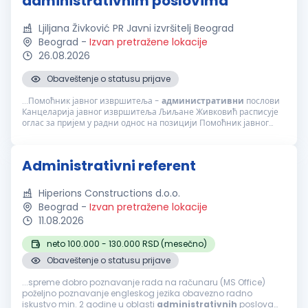
administrativnim poslovima
Ljiljana Živković PR Javni izvršitelj Beograd
Beograd
-
Izvan pretražene lokacije
26.08.2026
Obaveštenje o statusu prijave
...Помоћник јавног извршитеља -
административни
послови
Канцеларија јавног извршитеља Љиљане Живковић расписује
оглас за пријем у радни однос на позицији Помоћник јавног
извршитеља за административне послове. Опис посла:
Обављање
административних
...
Administrativni referent
Hiperions Constructions d.o.o.
Beograd
-
Izvan pretražene lokacije
11.08.2026
neto 100.000 - 130.000 RSD (mesečno)
Obaveštenje o statusu prijave
...spreme dobro poznavanje rada na računaru (MS Office)
poželjno poznavanje engleskog jezika obavezno radno
iskustvo min. 2 godine u oblasti
administrativnih
poslova