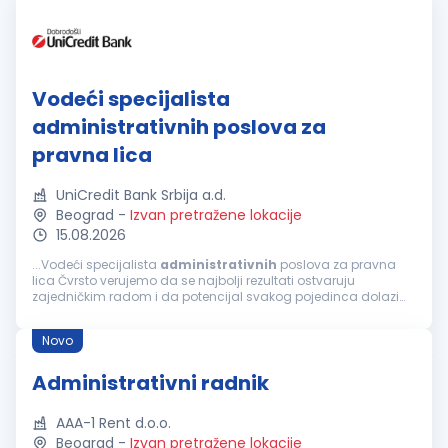
Vodeći specijalista
administrativnih poslova za
pravna lica
UniCredit Bank Srbija a.d.
Beograd
-
Izvan pretražene lokacije
15.08.2026
...Vodeći specijalista
administrativnih
poslova za pravna
lica Čvrsto verujemo da se najbolji rezultati ostvaruju
zajedničkim radom i da potencijal svakog pojedinca dolazi
do izražaja u okruženju koje podstiče razvoj, inicijativu i
saradnju. Naš fokus...
Novo
Administrativni radnik
AAA-1 Rent d.o.o.
Beograd
-
Izvan pretražene lokacije