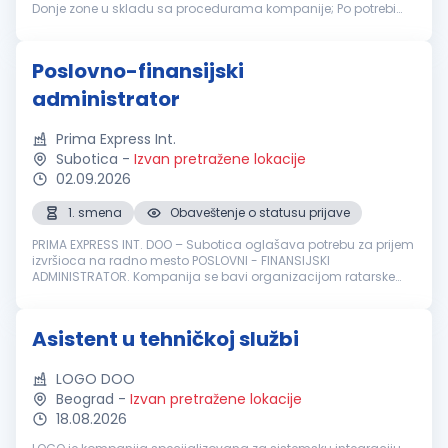
Donje zone u skladu sa procedurama kompanije; Po potrebi
prevodi poslovnu, tehničku i drugu dokumentaciju sa
engleskog na srps...
Poslovno-finansijski
administrator
Prima Express Int.
Subotica
-
Izvan pretražene lokacije
02.09.2026
1. smena
Obaveštenje o statusu prijave
PRIMA EXPRESS INT. DOO – Subotica oglašava potrebu za prijem
izvršioca na radno mesto POSLOVNI - FINANSIJSKI
ADMINISTRATOR. Kompanija se bavi organizacijom ratarske
proizvodnje i trgovinom na veliko prehrambenim proizvodima.
Radno vreme: puno radno...
Asistent u tehničkoj službi
LOGO DOO
Beograd
-
Izvan pretražene lokacije
18.08.2026