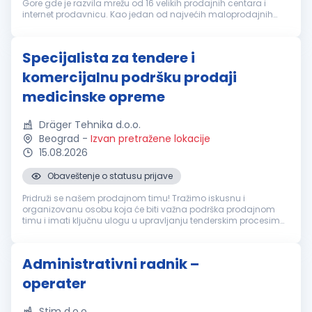
Gore gde je razvila mrežu od 16 velikih prodajnih centara i
internet prodavnicu. Kao jedan od najvećih maloprodajnih
lanaca zapošljava preko 550 ljudi i nudi preko 50.000 artikala
za opremanje ...
Specijalista za tendere i
komercijalnu podršku prodaji
medicinske opreme
Dräger Tehnika d.o.o.
Beograd
-
Izvan pretražene lokacije
15.08.2026
Obaveštenje o statusu prijave
Pridruži se našem prodajnom timu! Tražimo iskusnu i
organizovanu osobu koja će biti važna podrška prodajnom
timu i imati ključnu ulogu u upravljanju tenderskim procesima,
pripremi ponuda i regulatornoj dokumentaciji za medicinsku
opremu. Ako uživaš u...
Administrativni radnik –
operater
Stim d.o.o.