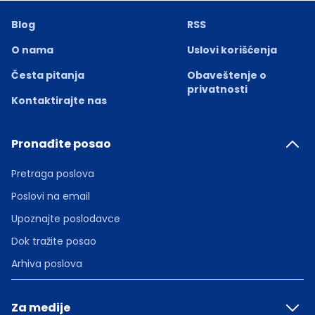
Blog
RSS
O nama
Uslovi korišćenja
Česta pitanja
Obaveštenje o
privatnosti
Kontaktirajte nas
Pronađite posao
Pretraga poslova
Poslovi na email
Upoznajte poslodavce
Dok tražite posao
Arhiva poslova
Za medije