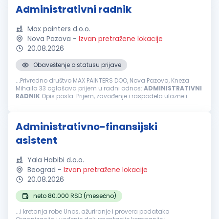
Administrativni radnik
Max painters d.o.o.
Nova Pazova
-
Izvan pretražene lokacije
20.08.2026
Obaveštenje o statusu prijave
...Privredno društvo MAX PAINTERS DOO, Nova Pazova, Kneza
Mihaila 33 oglašava prijem u radni odnos:
ADMINISTRATIVNI
RADNIK
Opis posla: Prijem, zavođenje i raspodela ulazne i
izlazne pošte/dokumntacije kao i arhiviranje istih Fakturisanje i
rad...
Administrativno-finansijski
asistent
Yala Habibi d.o.o.
Beograd
-
Izvan pretražene lokacije
20.08.2026
neto 80.000 RSD (mesečno)
...i kretanja robe Unos, ažuriranje i provera podataka