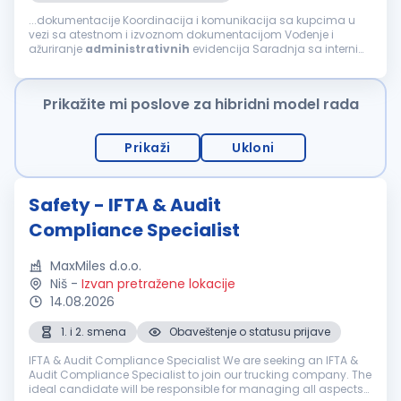
...dokumentacije Koordinacija i komunikacija sa kupcima u
vezi sa atestnom i izvoznom dokumentacijom Vođenje i
ažuriranje
administrativnih
evidencija Saradnja sa internim
timovima (magacin, komercijala, nabavka i računovodstvo)
Rad u ERP sistemu Obavljanje ostalih...
Prikažite mi poslove za hibridni model rada
Prikaži
Ukloni
Safety - IFTA & Audit
Compliance Specialist
MaxMiles d.o.o.
Niš
-
Izvan pretražene lokacije
14.08.2026
1. i 2. smena
Obaveštenje o statusu prijave
IFTA & Audit Compliance Specialist We are seeking an IFTA &
Audit Compliance Specialist to join our trucking company. The
ideal candidate will be responsible for managing all aspects