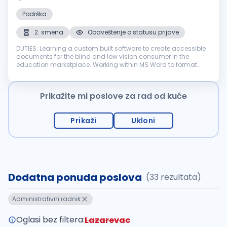
Podrška
2. smena
Obaveštenje o statusu prijave
DUTIES: Learning a custom built software to create accessible
documents for the blind and low vision consumer in the
education marketplace. Working within MS Word to format
and proofread documents that have been initially processed
and transcribed u...
Prikažite mi poslove za rad od kuće
Prikaži
Ukloni
Dodatna ponuda poslova
(33 rezultata)
Administrativni radnik
Oglasi bez filtera:
Lazarevac