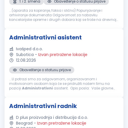
1. i 2. smena
Obaveštenje o statusu prijave
...(aparata za kopiranje, faksa i slično) Popunjavanje i
arhiviranje dokumenata Odgovornost za nabavku
kancelarijske opreme i drugih dobara koji se troše na dnevnoj
bazi Veštine i osobine koje bi trebalo da ima
administrativni
radnik
: Organizovanost...
Administrativni asistent
Ivašped d.o.o.
Subotica
-
Izvan pretražene lokacije
12.08.2026
Obaveštenje o statusu prijave
...U potrazi smo za odgovornom, organizovanom i
motivisanom osobom koja će se pridružiti našem timu na
poziciji
Administrativni
asistent. Opis posla: Vaše glavne
odgovornosti biće: Obavljanje
administrativnih
,
računovodstvenih...
Administrativni radnik
D plus proizvodnja i distribucija d.o.o.
Beograd
-
Izvan pretražene lokacije