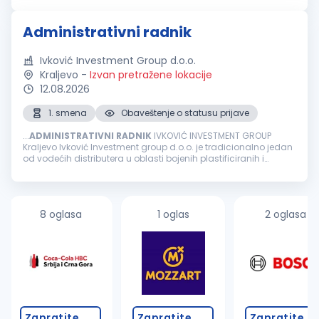
Immigration, Reloca...
Administrativni radnik
Ivković Investment Group d.o.o.
Kraljevo
-
Izvan pretražene lokacije
12.08.2026
1. smena
Obaveštenje o statusu prijave
...
ADMINISTRATIVNI
RADNIK
IVKOVIĆ INVESTMENT GROUP
Kraljevo Ivković Investment group d.o.o. je tradicionalno jedan
od vodećih distributera u oblasti bojenih plastificiranih i
pocinkovanih limova na srpskom tržištu koji se takođe uspešno
pozicionirao...
8 oglasa
1 oglas
2 oglasa
Zapratite
Zapratite
Zapratite