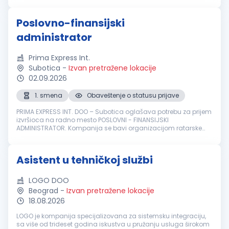
engleskog na srps...
Poslovno-finansijski
administrator
Prima Express Int.
Subotica
-
Izvan pretražene lokacije
02.09.2026
1. smena
Obaveštenje o statusu prijave
PRIMA EXPRESS INT. DOO – Subotica oglašava potrebu za prijem
izvršioca na radno mesto POSLOVNI - FINANSIJSKI
ADMINISTRATOR. Kompanija se bavi organizacijom ratarske
proizvodnje i trgovinom na veliko prehrambenim proizvodima.
Radno vreme: puno radno...
Asistent u tehničkoj službi
LOGO DOO
Beograd
-
Izvan pretražene lokacije
18.08.2026
LOGO je kompanija specijalizovana za sistemsku integraciju,
sa više od trideset godina iskustva u pružanju usluga širokom