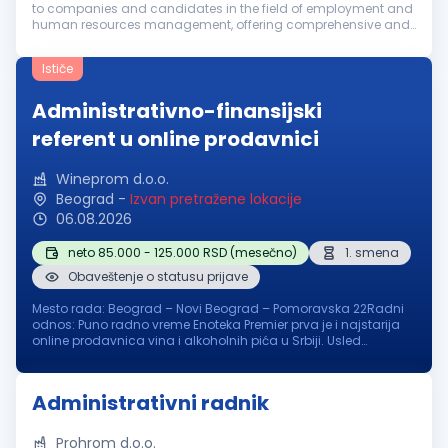
to companies and candidates in the field of employment and
human resources management, offering comprehensive and
strategically oriented HR solutions, from recruitment and
selection, through ...
Ističe
Administrativno-finansijski
referent u online prodavnici
Wineprom d.o.o.
Beograd
-
Izvan pretražene lokacije
06.08.2026
neto 85.000 - 125.000 RSD (mesečno)
1. smena
Obaveštenje o statusu prijave
Mesto rada: Beograd – Novi Beograd – Pomoravska 22Radni
odnos: Puno radno vreme Enoteka Premier prva je i najstarija
online prodavnica vina i alkoholnih pića u Srbiji. Usled
povećanja obima poslovanja tražimo odgovornu,
sistematičnu i pouzdanu osobu ...
Administrativni radnik
Prohrom d.o.o.