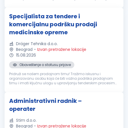
lanaca zapošljava preko 550 ljudi i nudi preko 50.000 artikala
za opremanje ...
Specijalista za tendere i
komercijalnu podršku prodaji
medicinske opreme
Dräger Tehnika d.o.o.
Beograd
-
Izvan pretražene lokacije
15.08.2026
Obaveštenje o statusu prijave
Pridruži se našem prodajnom timu! Tražimo iskusnu i
organizovanu osobu koja će biti važna podrška prodajnom
timu i imati ključnu ulogu u upravljanju tenderskim procesima,
pripremi ponuda i regulatornoj dokumentaciji za medicinsku
opremu. Ako uživaš u...
Administrativni radnik –
operater
Stim d.o.o.
Beograd
-
Izvan pretražene lokacije