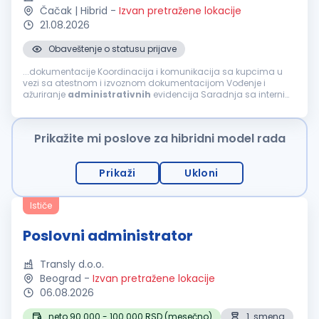
Čačak | Hibrid
-
Izvan pretražene lokacije
21.08.2026
Obaveštenje o statusu prijave
...dokumentacije Koordinacija i komunikacija sa kupcima u
vezi sa atestnom i izvoznom dokumentacijom Vođenje i
ažuriranje
administrativnih
evidencija Saradnja sa internim
timovima (magacin, komercijala, nabavka i računovodstvo)
Rad u ERP sistemu Obavljanje ostalih...
Prikažite mi poslove za hibridni model rada
Prikaži
Ukloni
Ističe
Poslovni administrator
Transly d.o.o.
Beograd
-
Izvan pretražene lokacije
06.08.2026
neto 90.000 - 100.000 RSD (mesečno)
1. smena