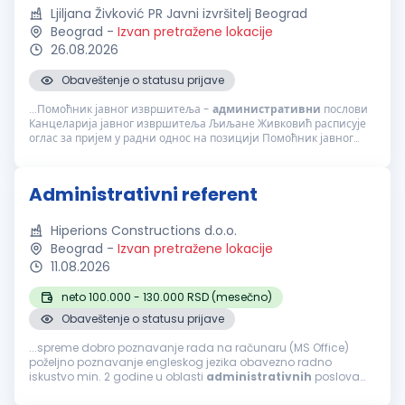
Ljiljana Živković PR Javni izvršitelj Beograd
Beograd
-
Izvan pretražene lokacije
26.08.2026
Obaveštenje o statusu prijave
...Помоћник јавног извршитеља -
административни
послови
Канцеларија јавног извршитеља Љиљане Живковић расписује
оглас за пријем у радни однос на позицији Помоћник јавног
извршитеља за административне послове. Опис посла:
Обављање
административних
...
Administrativni referent
Hiperions Constructions d.o.o.
Beograd
-
Izvan pretražene lokacije
11.08.2026
neto 100.000 - 130.000 RSD (mesečno)
Obaveštenje o statusu prijave
...spreme dobro poznavanje rada na računaru (MS Office)
poželjno poznavanje engleskog jezika obavezno radno
iskustvo min. 2 godine u oblasti
administrativnih
poslova
POTREBNE KOMPETENCIJE: izražene organizacione sposobnosti