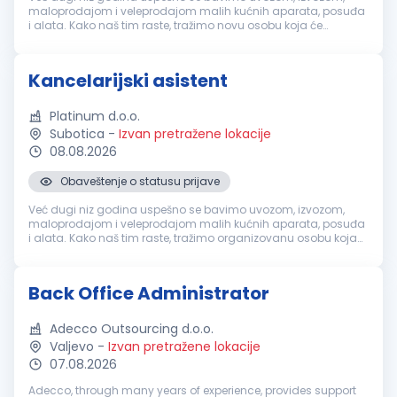
maloprodajom i veleprodajom malih kućnih aparata, posuđa
i alata. Kako naš tim raste, tražimo novu osobu koja će
zajedno sa nama učiti, razvijati se i doprinositi svakodnevnom
poslovanju. Ako si ...
Kancelarijski asistent
Platinum d.o.o.
Subotica
-
Izvan pretražene lokacije
08.08.2026
Obaveštenje o statusu prijave
Već dugi niz godina uspešno se bavimo uvozom, izvozom,
maloprodajom i veleprodajom malih kućnih aparata, posuđa
i alata. Kako naš tim raste, tražimo organizovanu osobu koja
će biti oslonac našem timu. Vaš fokus u ovoj ulozi: Vođenje,
ažuriranje i ar...
Back Office Administrator
Adecco Outsourcing d.o.o.
Valjevo
-
Izvan pretražene lokacije
07.08.2026
Adecco, through many years of experience, provides support