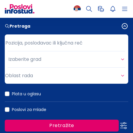
Pretraga
Pozicija, poslodavac ili ključna reč
Pozicija, poslodavac ili ključna reč
Izaberite grad
Grad
Oblast rada
Oblast rada
Plata u oglasu
Poslovi za mlade
Pretražite