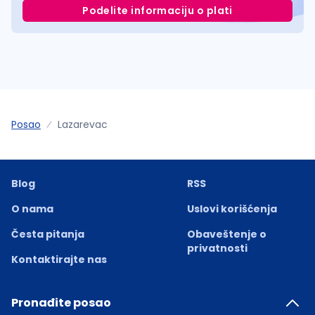
Podelite informaciju o plati
Posao
Lazarevac
Blog
RSS
O nama
Uslovi korišćenja
Česta pitanja
Obaveštenje o
privatnosti
Kontaktirajte nas
Pronađite posao