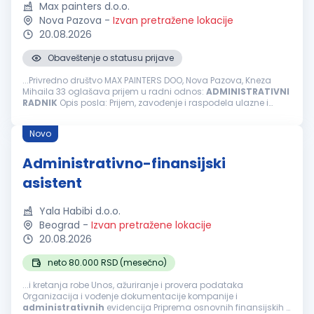
Max painters d.o.o.
Nova Pazova
-
Izvan pretražene lokacije
20.08.2026
Obaveštenje o statusu prijave
...Privredno društvo MAX PAINTERS DOO, Nova Pazova, Kneza
Mihaila 33 oglašava prijem u radni odnos:
ADMINISTRATIVNI
RADNIK
Opis posla: Prijem, zavođenje i raspodela ulazne i
izlazne pošte/dokumntacije kao i arhiviranje istih Fakturisanje i
rad...
Novo
Administrativno-finansijski
asistent
Yala Habibi d.o.o.
Beograd
-
Izvan pretražene lokacije
20.08.2026
neto 80.000 RSD (mesečno)
...i kretanja robe Unos, ažuriranje i provera podataka
Organizacija i vođenje dokumentacije kompanije i
administrativnih
evidencija Priprema osnovnih finansijskih i