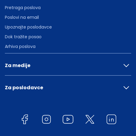
Pretraga poslova
Poslovi na email
Upoznajte poslodavce
Dok tražite posao
Arhiva poslova
Za medije
Za poslodavce