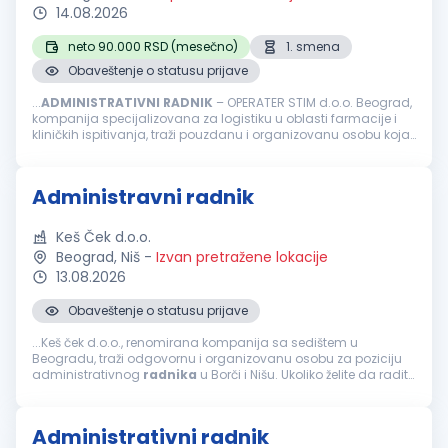
14.08.2026
neto 90.000 RSD (mesečno)
1. smena
Obaveštenje o statusu prijave
...
ADMINISTRATIVNI
RADNIK
– OPERATER STIM d.o.o. Beograd,
kompanija specijalizovana za logistiku u oblasti farmacije i
kliničkih ispitivanja, traži pouzdanu i organizovanu osobu koja
će se pridružiti našem timu na radnom mestu
administrativnog...
Administravni radnik
Keš Ček d.o.o.
Beograd, Niš
-
Izvan pretražene lokacije
13.08.2026
Obaveštenje o statusu prijave
...Keš ček d.o.o., renomirana kompanija sa sedištem u
Beogradu, traži odgovornu i organizovanu osobu za poziciju
administrativnog
radnika
u Borči i Nišu. Ukoliko želite da radite
u dinamičnom okruženju i doprinesete efikasnom poslovanju
naše firme...
Administrativni radnik