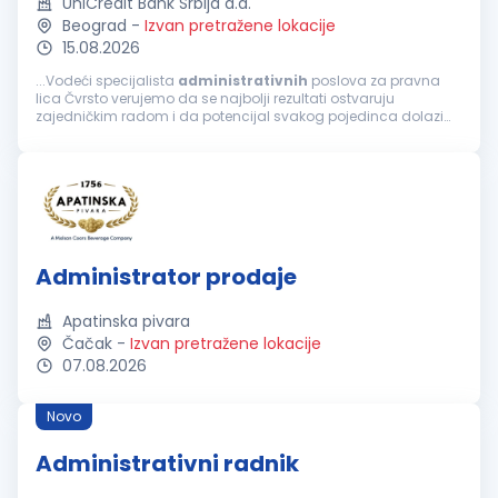
UniCredit Bank Srbija a.d.
Beograd
-
Izvan pretražene lokacije
15.08.2026
...Vodeći specijalista
administrativnih
poslova za pravna
lica Čvrsto verujemo da se najbolji rezultati ostvaruju
zajedničkim radom i da potencijal svakog pojedinca dolazi
do izražaja u okruženju koje podstiče razvoj, inicijativu i
saradnju. Naš fokus...
Administrator prodaje
Apatinska pivara
Čačak
-
Izvan pretražene lokacije
07.08.2026
Novo
Administrativni radnik