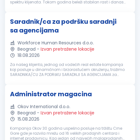
spektru klijenata. Tokom godina beleži stabilan rast i danas
okuplja tim od preko 250 zaposlenih. Kompanija nudi
sveobuhvatna re...
Saradnik/ca za podršku saradnji
sa agencijama
Workforce Human Resources d.o.o.
Beograd
-
Izvan pretražene lokacije
18.08.2026
Za našeg klijenta, jednog od vodećih real estate kompanija
koji posluje u dinamičnom i brzorastućem okruženju, tražimo
SARADNIKA/CU ZA PODRšKU SARADNJI SA AGENCIJAMA za
podršku tekućim prodajnim aktivnostima i doprinos daljem
razvoju kompanije. U ime...
Administrator magacina
Okov International d.o.o.
Beograd
-
Izvan pretražene lokacije
15.08.2026
Kompanija Okov 30 godina uspešno posluje na tržištu Crne
Gore gde je razvila mrežu od 16 velikih prodajnih centara i
internet prodavnicu. Kao jedan od najvećih maloprodajnih