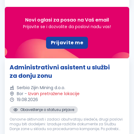
operativnih izveštaja Podrška u svakodnevnim
administrativnim
i finansijskim poslovima...
Novi oglasi za posao na Vaš email
Prijavite se i dozvolite da poslovi nađu vas!
Prijavite me
Administrativni asistent u službi
za donju zonu
Serbia Zijin Mining d.o.o.
Bor
-
Izvan pretražene lokacije
19.08.2026
Obaveštenje o statusu prijave
Osnovne aktivnosti i zadaci obuhvataju sledeće, drugi poslovi
mogu biti dodeljeni: Izrađuje različite dokumente za Službu
Donje zone u skladu sa procedurama kompanije; Po potrebi
prevodi poslovnu, tehničku i drugu dokumentaciju sa