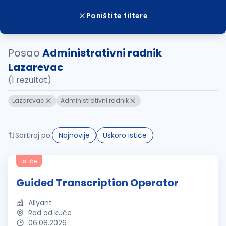
Poništite filtere
Posao
Administrativni radnik
Lazarevac
(1 rezultat)
Lazarevac
Administrativni radnik
Sortiraj po:
Najnovije
Uskoro ističe
Ističe
Guided Transcription Operator
Allyant
Rad od kuće
06.08.2026