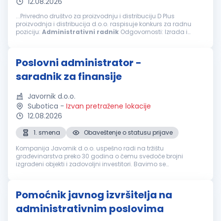
12.08.2026
...Privredno društvo za proizvodnju i distribuciju D Plus
proizvodnja i distribucija d.o.o. raspisuje konkurs za radnu
poziciju:
Administrativni
radnik
Odgovornosti: Izrada i
obrada dokumenata iz oblasti robnog i finansijskog
poslovanja...
Poslovni administrator -
saradnik za finansije
Javornik d.o.o.
Subotica
-
Izvan pretražene lokacije
12.08.2026
1. smena
Obaveštenje o statusu prijave
Kompanija Javornik d.o.o. uspešno radi na tržištu
građevinarstva preko 30 godina o čemu svedoče brojni
izgrađeni objekti i zadovoljni investitori. Bavimo se
najrazličitijim građevinskim radovima: visokogradnja,
niskogradnja, hidrogradnja, itd. Cilj n...
Pomoćnik javnog izvršitelja na
administrativnim poslovima