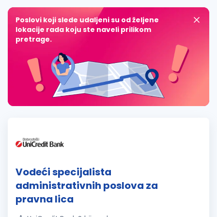
Poslovi koji slede udaljeni su od željene
lokacije rada koju ste naveli prilikom
pretrage.
Vodeći specijalista
administrativnih poslova za
pravna lica