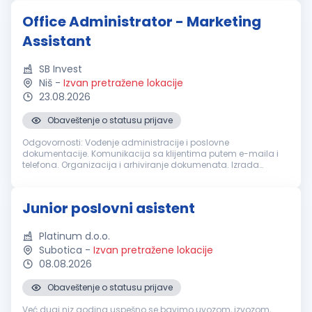
spremnost na timski...
Office Administrator - Marketing
Assistant
SB Invest
Niš
-
Izvan pretražene lokacije
23.08.2026
Obaveštenje o statusu prijave
Odgovornosti: Vođenje administracije i poslovne
dokumentacije. Komunikacija sa klijentima putem e-maila i
telefona. Organizacija i arhiviranje dokumenata. Izrada
ponuda, faktura i drugih poslovnih dokumenata. Upravljanje
profilima firme na društveni...
Junior poslovni asistent
Platinum d.o.o.
Subotica
-
Izvan pretražene lokacije
08.08.2026
Obaveštenje o statusu prijave
Već dugi niz godina uspešno se bavimo uvozom, izvozom,