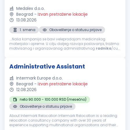
Medalex d.o.o.
Beograd
-
Izvan pretražene lokacije
13.08.2026
1. smena
Obaveštenje o statusu prijave
...Naša kompanija se bavi veleprodajom medicinskog
materijala i opreme. U cilju daljeg razvoja poslovanja, tražimo
motivisanog i organizovanog administrativnog
radnika
/cu
koji će se pridružiti našem timu. Opis posla Uspešan
kandidat/kinja će biti...
Administrative Assistant
Intermark Europe d.o.o.
Beograd
-
Izvan pretražene lokacije
12.08.2026
neto 90.000 - 100.000 RSD (mesečno)
Obaveštenje o statusu prijave
About Intermark Relocation Intermark Relocation is a leading
relocation consultancy company with over 30 years of
experience supporting multinational organizations and their
employees worldwide. We provide a comprehensive range of