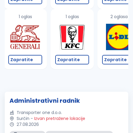
1 oglas
1 oglas
2 oglasa
Zapratite
Zapratite
Zapratite
Administrativni radnik
Transporter one d.o.o.
Surčin
-
Izvan pretražene lokacije
27.08.2026