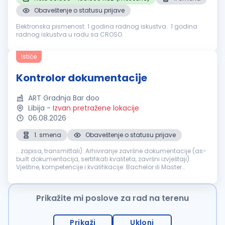
Obaveštenje o statusu prijave
Elektronska pismenost. 1 godina radnog iskustva. 1 godina
radnog iskustva u radu sa CROSO.
Ističe
Kontrolor dokumentacije
ART Gradnja Bar doo
Libija
-
Izvan pretražene lokacije
06.08.2026
1. smena
Obaveštenje o statusu prijave
...zapisa, transmittali). Arhiviranje završne dokumentacije (as-
built dokumentacija, sertifikati kvaliteta, završni izvještaji).
Vještine, kompetencije i kvalifikacije: Bachelor ili Master
diploma (poželjno tehnički ili
administrativni
smjer).
Iskustvo...
Prikažite mi poslove za rad na terenu
Prikaži
Ukloni