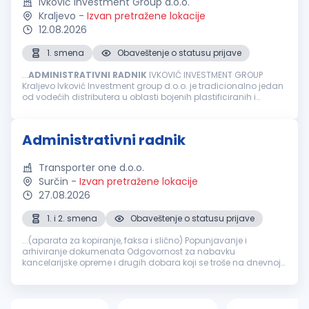
Ivković Investment Group d.o.o.
Kraljevo
-
Izvan pretražene lokacije
12.08.2026
1. smena
Obaveštenje o statusu prijave
...
ADMINISTRATIVNI
RADNIK
IVKOVIĆ INVESTMENT GROUP
Kraljevo Ivković Investment group d.o.o. je tradicionalno jedan
od vodećih distributera u oblasti bojenih plastificiranih i
pocinkovanih limova na srpskom tržištu koji se takođe uspešno
pozicionirao...
Administrativni radnik
Transporter one d.o.o.
Surčin
-
Izvan pretražene lokacije
27.08.2026
1. i 2. smena
Obaveštenje o statusu prijave
...(aparata za kopiranje, faksa i slično) Popunjavanje i
arhiviranje dokumenata Odgovornost za nabavku
kancelarijske opreme i drugih dobara koji se troše na dnevnoj
bazi Veštine i osobine koje bi trebalo da ima
administrativni
radnik
: Organizovanost...