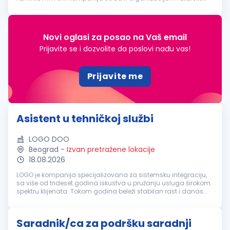
proizvodnje i trgovinom na veliko prehrambenim proizvodima.
Radno vreme: puno radno...
Novi oglasi za posao na Vaš email
Prijavite se i dozvolite da poslovi nađu vas!
Prijavite me
Asistent u tehničkoj službi
LOGO DOO
Beograd
-
Izvan pretražene lokacije
18.08.2026
LOGO je kompanija specijalizovana za sistemsku integraciju,
sa više od trideset godina iskustva u pružanju usluga širokom
spektru klijenata. Tokom godina beleži stabilan rast i danas
okuplja tim od preko 250 zaposlenih. Kompanija nudi
sveobuhvatna re...
Saradnik/ca za podršku saradnji