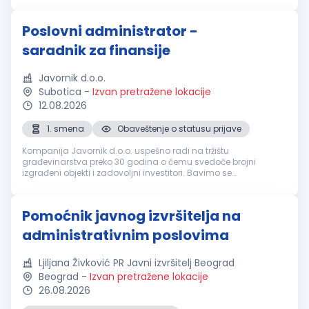
poslovanja...
Poslovni administrator -
saradnik za finansije
Javornik d.o.o.
Subotica
-
Izvan pretražene lokacije
12.08.2026
1. smena
Obaveštenje o statusu prijave
Kompanija Javornik d.o.o. uspešno radi na tržištu
građevinarstva preko 30 godina o čemu svedoče brojni
izgrađeni objekti i zadovoljni investitori. Bavimo se
najrazličitijim građevinskim radovima: visokogradnja,
niskogradnja, hidrogradnja, itd. Cilj n...
Pomoćnik javnog izvršitelja na
administrativnim poslovima
Ljiljana Živković PR Javni izvršitelj Beograd
Beograd
-
Izvan pretražene lokacije
26.08.2026