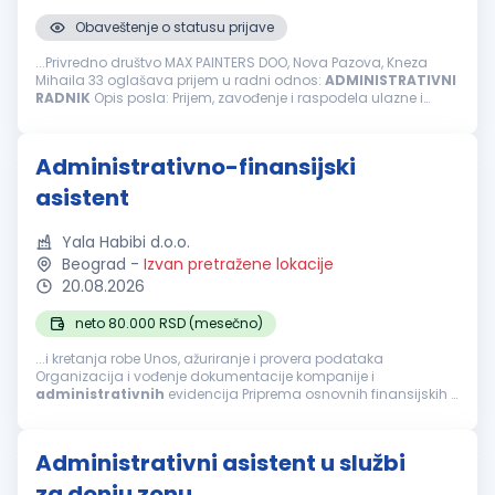
Obaveštenje o statusu prijave
...Privredno društvo MAX PAINTERS DOO, Nova Pazova, Kneza
Mihaila 33 oglašava prijem u radni odnos:
ADMINISTRATIVNI
RADNIK
Opis posla: Prijem, zavođenje i raspodela ulazne i
izlazne pošte/dokumntacije kao i arhiviranje istih Fakturisanje i
rad...
Administrativno-finansijski
asistent
Yala Habibi d.o.o.
Beograd
-
Izvan pretražene lokacije
20.08.2026
neto 80.000 RSD (mesečno)
...i kretanja robe Unos, ažuriranje i provera podataka
Organizacija i vođenje dokumentacije kompanije i
administrativnih
evidencija Priprema osnovnih finansijskih i
operativnih izveštaja Podrška u svakodnevnim
administrativnim
i finansijskim poslovima...
Administrativni asistent u službi
za donju zonu