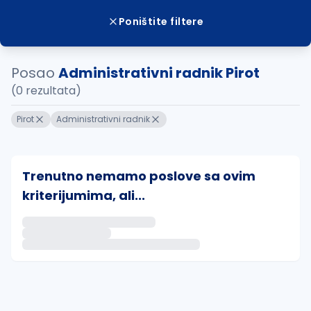
Poništite filtere
Posao
Administrativni radnik Pirot
(0 rezultata)
Pirot
Administrativni radnik
Trenutno nemamo poslove sa ovim
kriterijumima, ali...
Ako sačuvate ovu pretragu, obavestićemo vas putem 
uvajte pretragu