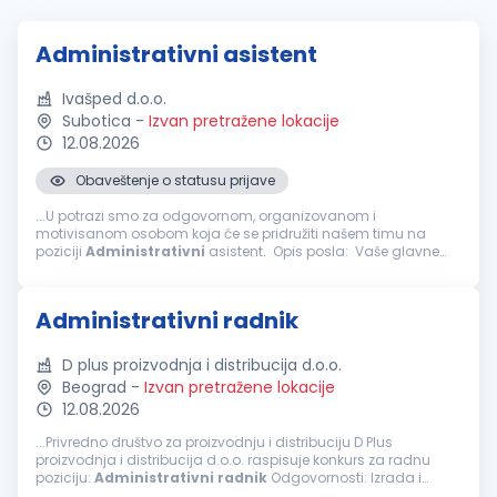
Administrativni asistent
Ivašped d.o.o.
Subotica
-
Izvan pretražene lokacije
12.08.2026
Obaveštenje o statusu prijave
...U potrazi smo za odgovornom, organizovanom i
motivisanom osobom koja će se pridružiti našem timu na
poziciji
Administrativni
asistent. Opis posla: Vaše glavne
odgovornosti biće: Obavljanje
administrativnih
,
računovodstvenih...
Administrativni radnik
D plus proizvodnja i distribucija d.o.o.
Beograd
-
Izvan pretražene lokacije
12.08.2026
...Privredno društvo za proizvodnju i distribuciju D Plus
proizvodnja i distribucija d.o.o. raspisuje konkurs za radnu
poziciju:
Administrativni
radnik
Odgovornosti: Izrada i
obrada dokumenata iz oblasti robnog i finansijskog