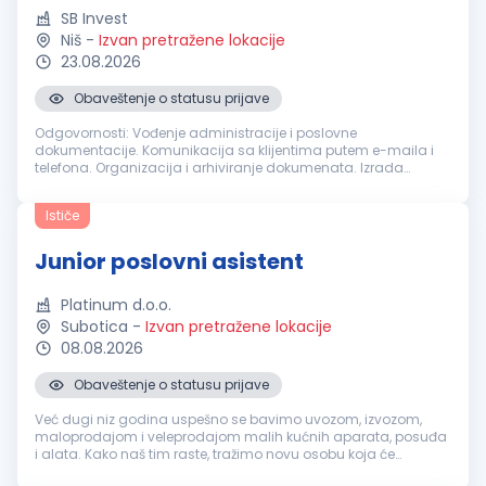
SB Invest
Niš
-
Izvan pretražene lokacije
23.08.2026
Obaveštenje o statusu prijave
Odgovornosti: Vođenje administracije i poslovne
dokumentacije. Komunikacija sa klijentima putem e-maila i
telefona. Organizacija i arhiviranje dokumenata. Izrada
ponuda, faktura i drugih poslovnih dokumenata. Upravljanje
profilima firme na društveni...
Ističe
Junior poslovni asistent
Platinum d.o.o.
Subotica
-
Izvan pretražene lokacije
08.08.2026
Obaveštenje o statusu prijave
Već dugi niz godina uspešno se bavimo uvozom, izvozom,
maloprodajom i veleprodajom malih kućnih aparata, posuđa
i alata. Kako naš tim raste, tražimo novu osobu koja će
zajedno sa nama učiti, razvijati se i doprinositi svakodnevnom