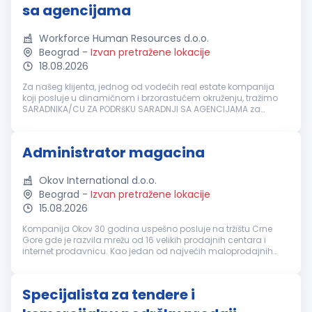
sa agencijama
Workforce Human Resources d.o.o.
Beograd
-
Izvan pretražene lokacije
18.08.2026
Za našeg klijenta, jednog od vodećih real estate kompanija
koji posluje u dinamičnom i brzorastućem okruženju, tražimo
SARADNIKA/CU ZA PODRšKU SARADNJI SA AGENCIJAMA za
podršku tekućim prodajnim aktivnostima i doprinos daljem
razvoju kompanije. U ime...
Administrator magacina
Okov International d.o.o.
Beograd
-
Izvan pretražene lokacije
15.08.2026
Kompanija Okov 30 godina uspešno posluje na tržištu Crne
Gore gde je razvila mrežu od 16 velikih prodajnih centara i
internet prodavnicu. Kao jedan od najvećih maloprodajnih
lanaca zapošljava preko 550 ljudi i nudi preko 50.000 artikala
za opremanje ...
Specijalista za tendere i