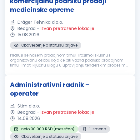
komercijalnu podršku prodaji
medicinske opreme
Dräger Tehnika d.o.o.
Beograd
-
Izvan pretražene lokacije
15.08.2026
Obaveštenje o statusu prijave
Pridruži se našem prodajnom timu! Tražimo iskusnu i
organizovanu osobu koja će biti važna podrška prodajnom
timu i imati ključnu ulogu u upravljanju tenderskim procesima,
pripremi ponuda i regulatornoj dokumentaciji za medicinsku
opremu. Ako uživaš u...
Administrativni radnik –
operater
Stim d.o.o.
Beograd
-
Izvan pretražene lokacije
14.08.2026
neto 90.000 RSD (mesečno)
1. smena
Obaveštenje o statusu prijave