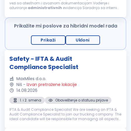
vezi sa atestnom i izvoznom dokumentacijom Vođenje i
ažuriranje
administrativnih
evidencija Saradnja sa internim
timovima (magacin, komercijala, nabavka i računovodstvo)
Rad u ERP sistemu Obavljanje ostalih...
Prikažite mi poslove za hibridni model rada
Prikaži
Ukloni
Safety - IFTA & Audit
Compliance Specialist
MaxMiles d.o.o.
Niš
-
Izvan pretražene lokacije
14.08.2026
1. i 2. smena
Obaveštenje o statusu prijave
IFTA & Audit Compliance Specialist We are seeking an IFTA &
Audit Compliance Specialist to join our trucking company. The
ideal candidate will be responsible for managing all aspects
of IFTA reporting, fuel tax compliance, mileage tracking, and
audit...