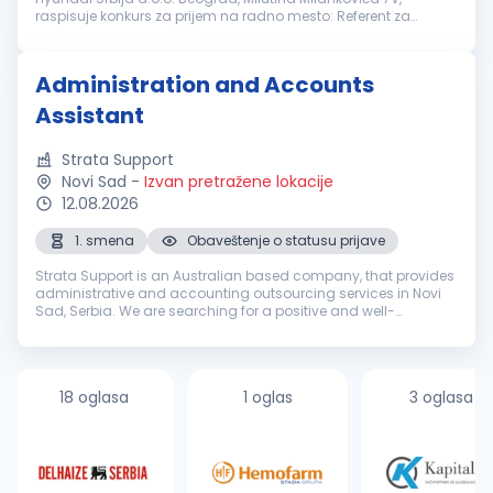
raspisuje konkurs za prijem na radno mesto: Referent za
garancije Novi Sad Uslovi za kandidate: IV stepen stručne
spreme 3 godine radnog isk...
Administration and Accounts
Assistant
Strata Support
Novi Sad
-
Izvan pretražene lokacije
12.08.2026
1. smena
Obaveštenje o statusu prijave
Strata Support is an Australian based company, that provides
administrative and accounting outsourcing services in Novi
Sad, Serbia. We are searching for a positive and well-
organized team member, who possesses a strong
understanding of the English l...
18 oglasa
1 oglas
3 oglasa