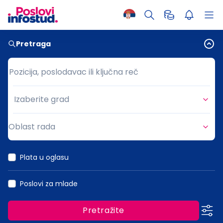
Pretraga
Pozicija, poslodavac ili ključna reč
Pozicija, poslodavac ili ključna reč
Izaberite grad
Grad
Oblast rada
Oblast rada
Plata u oglasu
Poslovi za mlade
Pretražite