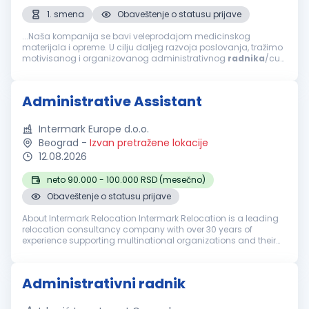
1. smena
Obaveštenje o statusu prijave
...Naša kompanija se bavi veleprodajom medicinskog
materijala i opreme. U cilju daljeg razvoja poslovanja, tražimo
motivisanog i organizovanog administrativnog
radnika
/cu
koji će se pridružiti našem timu. Opis posla Uspešan
kandidat/kinja će biti...
Administrative Assistant
Intermark Europe d.o.o.
Beograd
-
Izvan pretražene lokacije
12.08.2026
neto 90.000 - 100.000 RSD (mesečno)
Obaveštenje o statusu prijave
About Intermark Relocation Intermark Relocation is a leading
relocation consultancy company with over 30 years of
experience supporting multinational organizations and their
employees worldwide. We provide a comprehensive range of
Immigration, Reloca...
Administrativni radnik