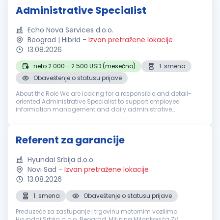
Administrative Specialist
Echo Nova Services d.o.o.
Beograd | Hibrid
-
Izvan pretražene lokacije
13.08.2026
neto 2.000 - 2.500 USD (mesečno)
1. smena
Obaveštenje o statusu prijave
About the Role We are looking for a responsible and detail-
oriented Administrative Specialist to support employee
information management and daily administrative
operations. The successful candidate will be responsible for
maintaining personnel rec...
Referent za garancije
Hyundai Srbija d.o.o.
Novi Sad
-
Izvan pretražene lokacije
13.08.2026
1. smena
Obaveštenje o statusu prijave
Preduzeće za zastupanje i trgovinu motornim vozilima
Hyundai Srbija d.o.o. Beograd, Milutina Milankovića 7V,