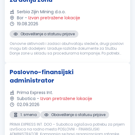
Serbia Zijin Mining d.o.o.
Bor
-
Izvan pretražene lokacije
19.08.2026
Obaveštenje o statusu prijave
Osnovne aktivnosti i zadaci obuhvataju sledeće, drugi poslovi
mogu biti dodeljeni: Izrađuje različite dokumente za Službu
Donje zone u skladu sa procedurama kompanije; Po potrebi
prevodi poslovnu, tehničku i drugu dokumentaciju sa
engleskog na srps...
Poslovno-finansijski
administrator
Prima Express Int.
Subotica
-
Izvan pretražene lokacije
02.09.2026
1. smena
Obaveštenje o statusu prijave
PRIMA EXPRESS INT. DOO – Subotica oglašava potrebu za prijem
izvršioca na radno mesto POSLOVNI - FINANSIJSKI
ADMINISTRATOR. Kompanija se bavi organizacijom ratarske