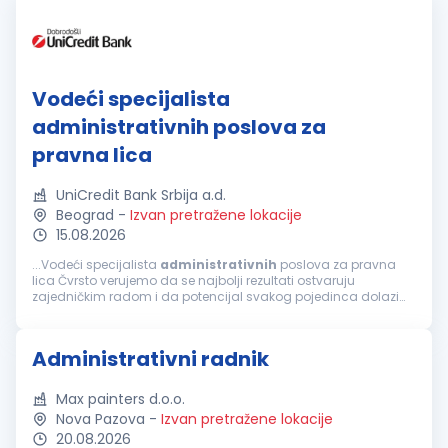
Vodeći specijalista
administrativnih poslova za
pravna lica
UniCredit Bank Srbija a.d.
Beograd
-
Izvan pretražene lokacije
15.08.2026
...Vodeći specijalista
administrativnih
poslova za pravna
lica Čvrsto verujemo da se najbolji rezultati ostvaruju
zajedničkim radom i da potencijal svakog pojedinca dolazi
do izražaja u okruženju koje podstiče razvoj, inicijativu i
saradnju. Naš fokus...
Administrativni radnik
Max painters d.o.o.
Nova Pazova
-
Izvan pretražene lokacije
20.08.2026