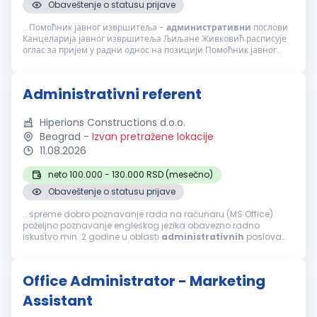
Obaveštenje o statusu prijave
...Помоћник јавног извршитеља -
административни
послови
Канцеларија јавног извршитеља Љиљане Живковић расписује
оглас за пријем у радни однос на позицији Помоћник јавног
извршитеља за административне послове. Опис посла:
Обављање
административних
...
Administrativni referent
Hiperions Constructions d.o.o.
Beograd
-
Izvan pretražene lokacije
11.08.2026
neto 100.000 - 130.000 RSD (mesečno)
Obaveštenje o statusu prijave
...spreme dobro poznavanje rada na računaru (MS Office)
poželjno poznavanje engleskog jezika obavezno radno
iskustvo min. 2 godine u oblasti
administrativnih
poslova
POTREBNE KOMPETENCIJE: izražene organizacione sposobnosti
spremnost na timski...
Office Administrator - Marketing
Assistant