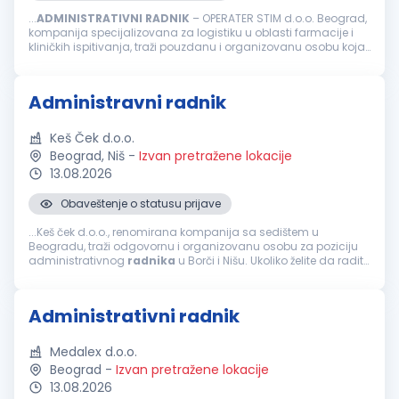
...
ADMINISTRATIVNI
RADNIK
– OPERATER STIM d.o.o. Beograd,
kompanija specijalizovana za logistiku u oblasti farmacije i
kliničkih ispitivanja, traži pouzdanu i organizovanu osobu koja
će se pridružiti našem timu na radnom mestu
administrativnog...
Administravni radnik
Keš Ček d.o.o.
Beograd, Niš
-
Izvan pretražene lokacije
13.08.2026
Obaveštenje o statusu prijave
...Keš ček d.o.o., renomirana kompanija sa sedištem u
Beogradu, traži odgovornu i organizovanu osobu za poziciju
administrativnog
radnika
u Borči i Nišu. Ukoliko želite da radite
u dinamičnom okruženju i doprinesete efikasnom poslovanju
naše firme...
Administrativni radnik
Medalex d.o.o.
Beograd
-
Izvan pretražene lokacije
13.08.2026