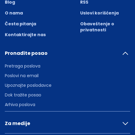
Blog
RSS
O nama
Uslovi korišćenja
Česta pitanja
Obaveštenje o
privatnosti
Kontaktirajte nas
Pronađite posao
Pretraga poslova
Poslovi na email
Upoznajte poslodavce
Dok tražite posao
Arhiva poslova
Za medije