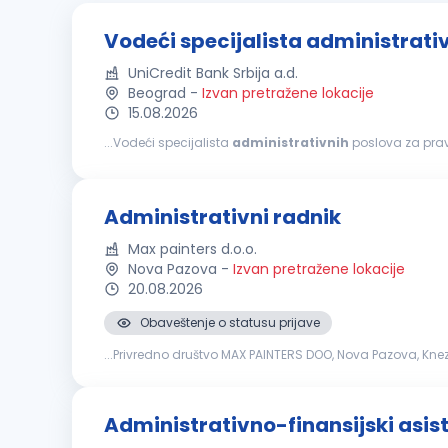
Vodeći specijalista administrati
UniCredit Bank Srbija a.d.
Beograd
-
Izvan pretražene lokacije
15.08.2026
...Vodeći specijalista
administrativnih
poslova za prav
pojedinca dolazi do izražaja u okruženju koje podstiče razv
Administrativni radnik
Max painters d.o.o.
Nova Pazova
-
Izvan pretražene lokacije
20.08.2026
Obaveštenje o statusu prijave
...Privredno društvo MAX PAINTERS DOO, Nova Pazova, Kn
izlazne pošte/dokumntacije kao i arhiviranje istih Fakturis
Administrativno-finansijski asis