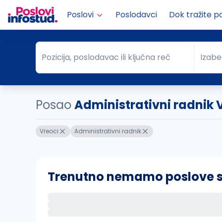
Poslovi
Poslodavci
Dok tražite p
Pozicija, poslodavac ili ključna reč
Izabe
Pozicija, poslodavac ili ključna reč
Grad
Posao
Administrativni radnik 
Vreoci
Administrativni radnik
Trenutno nemamo poslove sa 
Ako sačuvate ovu pretragu, obavestićemo va