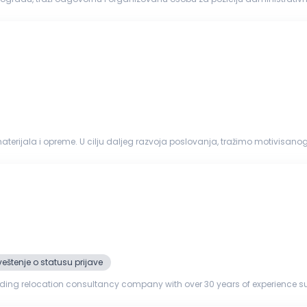
u naše firme...
terijala i opreme. U cilju daljeg razvoja poslovanja, tražimo motivisan
a će biti...
eštenje o statusu prijave
ading relocation consultancy company with over 30 years of experience s
 of Immigration, Reloca...