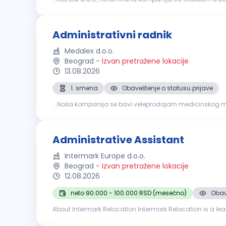
dinamičnom okruženju i doprinesete efikasnom poslovanj
Administrativni radnik
Medalex d.o.o.
Beograd
-
Izvan pretražene lokacije
13.08.2026
1. smena
Obaveštenje o statusu prijave
...Naša kompanija se bavi veleprodajom medicinskog ma
se pridružiti našem timu. Opis posla Uspešan kandidat/kinj
Administrative Assistant
Intermark Europe d.o.o.
Beograd
-
Izvan pretražene lokacije
12.08.2026
neto 90.000 - 100.000 RSD (mesečno)
Obav
About Intermark Relocation Intermark Relocation is a le
employees worldwide. We provide a comprehensive range