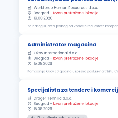
Workforce Human Resources d.o.o.
Beograd
-
Izvan pretražene lokacije
18.08.2026
Za našeg klijenta, jednog od vodećih real estate komp
tekućim prodajnim aktivnostima i doprinos daljem razvo
Administrator magacina
Okov International d.o.o.
Beograd
-
Izvan pretražene lokacije
15.08.2026
Kompanija Okov 30 godina uspešno posluje na tržištu Crn
zapošljava preko 550 ljudi i nudi preko 50.000 artikala z
Specijalista za tendere i komerc
Dräger Tehnika d.o.o.
Beograd
-
Izvan pretražene lokacije
15.08.2026
Obaveštenje o statusu prijave