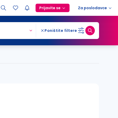
Prijavite se
Za poslodavce
Poništite filtere