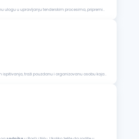
nu ulogu u upravljanju tenderskim procesima, pripremi
ih ispitivanja, traži pouzdanu i organizovanu osobu koja
vnog
radnika
u Borči i Nišu. Ukoliko želite da radite u