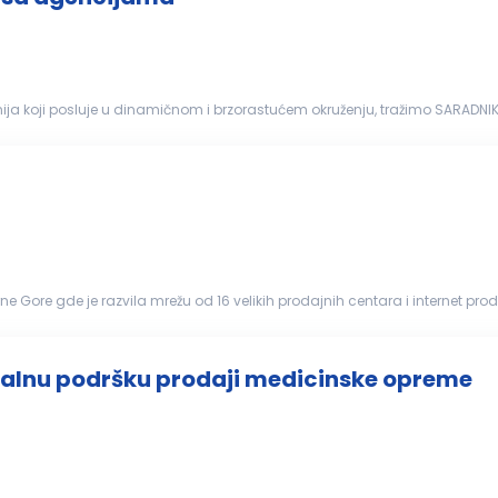
anija koji posluje u dinamičnom i brzorastućem okruženju, tražimo SARA
ju kompanije. U ime...
e Gore gde je razvila mrežu od 16 velikih prodajnih centara i internet 
a opremanje ...
ijalnu podršku prodaji medicinske opreme