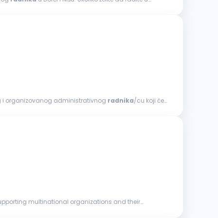
og i organizovanog administrativnog
radnika
/cu koji će
upporting multinational organizations and their