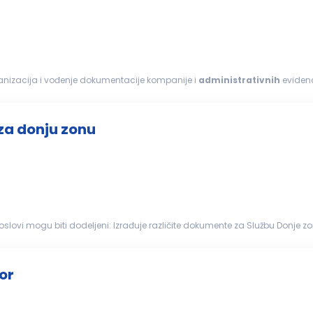
rganizacija i vođenje dokumentacije kompanije i
administrativnih
evidenc
skim poslovima...
 za donju zonu
u Donje zone u skladu sa procedurama kompanije; Po potrebi
leskog na srps...
or