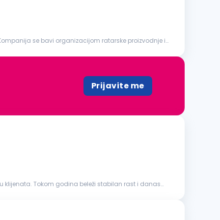
Kompanija se bavi organizacijom ratarske proizvodnje i
Prijavite me
u klijenata. Tokom godina beleži stabilan rast i danas