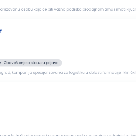
ganizovanu osobu koja će biti važna podrška prodajnom timu i imati ključ
mu. Ako uživaš u...
r
Obaveštenje o statusu prijave
grad, kompanija specijalizovana za logistiku u oblasti farmacije i kliničk
tivnog...
Beogradu, traži odgovornu i organizovanu osobu za poziciju administrati