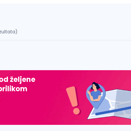
zultata)
 š, đ, ž, dž)
 od željene
prilikom