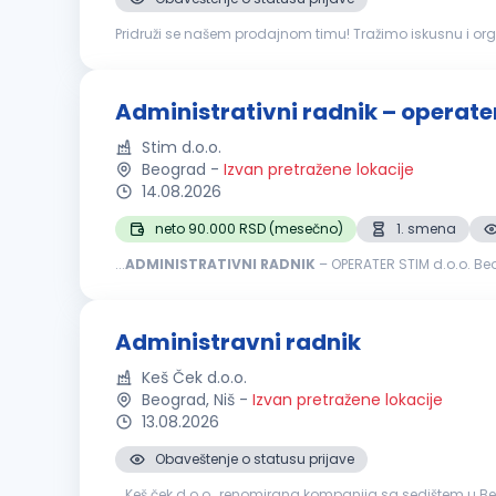
Pridruži se našem prodajnom timu! Tražimo iskusnu i or
ponuda i regulatornoj dokumentaciji za medicinsku opre
Administrativni radnik – operate
Stim d.o.o.
Beograd
-
Izvan pretražene lokacije
14.08.2026
neto 90.000 RSD (mesečno)
1. smena
...
ADMINISTRATIVNI
RADNIK
– OPERATER STIM d.o.o. Beo
će se pridružiti našem timu na radnom mestu administra
Administravni radnik
Keš Ček d.o.o.
Beograd, Niš
-
Izvan pretražene lokacije
13.08.2026
Obaveštenje o statusu prijave
...Keš ček d.o.o., renomirana kompanija sa sedištem u 