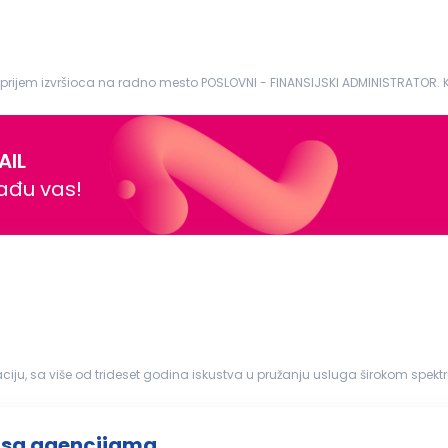
 prijem izvršioca na radno mesto POSLOVNI - FINANSIJSKI ADMINISTRATOR. 
vreme: puno radno...
AIL
nađu vas!
iju, sa više od trideset godina iskustva u pružanju usluga širokom spektr
eobuhvatna re...
i sa agencijama