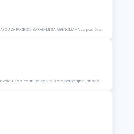
DNIKA/CU ZA PODRšKU SARADNJI SA AGENCIJAMA za podršku
prodavnicu. Kao jedan od najvećih maloprodajnih lanaca