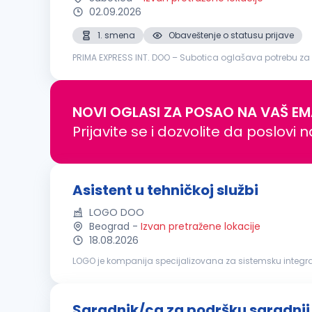
02.09.2026
1. smena
Obaveštenje o statusu prijave
PRIMA EXPRESS INT. DOO – Subotica oglašava potrebu za
trgovinom na veliko prehrambenim proizvodima. Radno 
NOVI OGLASI ZA POSAO NA VAŠ EM
Prijavite se i dozvolite da poslovi 
Asistent u tehničkoj službi
LOGO DOO
Beograd
-
Izvan pretražene lokacije
18.08.2026
LOGO je kompanija specijalizovana za sistemsku integrac
okuplja tim od preko 250 zaposlenih. Kompanija nudi sv
Saradnik/ca za podršku saradnj