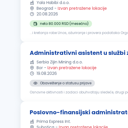
Yala Habibi d.o.o.
Beograd
-
Izvan pretražene lokacije
20.08.2026
neto 80.000 RSD (mesečno)
...i kretanja robe Unos, ažuriranje i provera podataka O
Podrška u svakodnevnim
administrativnim
i finansij
Administrativni asistent u službi
Serbia Zijin Mining d.o.o.
Bor
-
Izvan pretražene lokacije
19.08.2026
Obaveštenje o statusu prijave
Osnovne aktivnosti i zadaci obuhvataju sledeće, drugi poslovi mogu biti dodeljeni: Izrađuje različite dokumente za Služb
prevodi poslovnu, tehničku i drugu dokumentaciju sa eng
Poslovno-finansijski administrat
Prima Express Int.
Subotica
-
Izvan pretražene lokacije