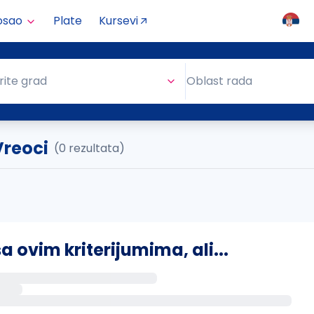
osao
Plate
Kursevi
Oblast rada
rite grad
Oblast rada
Vreoci
(0 rezultata)
ovim kriterijumima, ali...
s putem email-a kada se pojave novi poslovi.