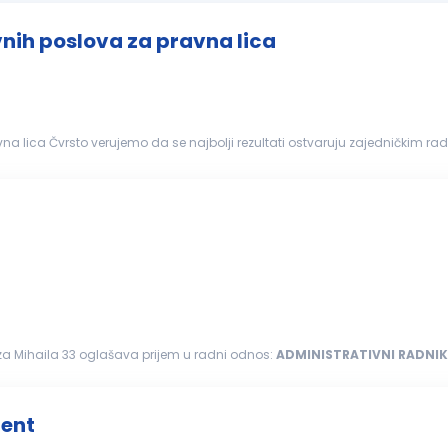
vnih poslova za pravna lica
na lica Čvrsto verujemo da se najbolji rezultati ostvaruju zajedničkim ra
oj, inicijativu i saradnju. Naš fokus...
eza Mihaila 33 oglašava prijem u radni odnos:
ADMINISTRATIVNI
RADNIK
anje i rad...
tent