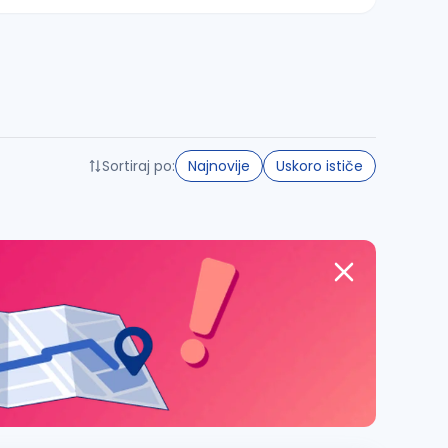
Sortiraj po:
Najnovije
Uskoro ističe