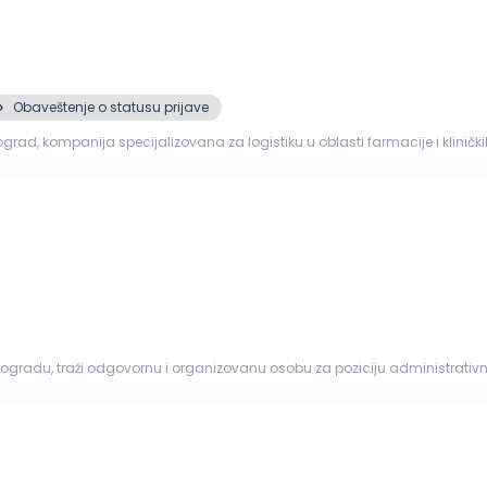
Obaveštenje o statusu prijave
grad, kompanija specijalizovana za logistiku u oblasti farmacije i kliničk
tivnog...
Beogradu, traži odgovornu i organizovanu osobu za poziciju administrati
u naše firme...