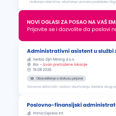
...i kretanja robe Unos, ažuriranje i provera podataka O
Podrška u svakodnevnim
administrativnim
i finansij
NOVI OGLASI ZA POSAO NA VAŠ EM
Prijavite se i dozvolite da poslovi 
Administrativni asistent u službi
Serbia Zijin Mining d.o.o.
Bor
-
Izvan pretražene lokacije
19.08.2026
Obaveštenje o statusu prijave
Osnovne aktivnosti i zadaci obuhvataju sledeće, drugi poslovi mogu biti dodeljeni: Izrađuje različite dokumente za Služb
prevodi poslovnu, tehničku i drugu dokumentaciju sa eng
Poslovno-finansijski administrat
Prima Express Int.