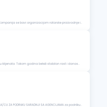
Kompanija se bavi organizacijom ratarske proizvodnje i
u klijenata. Tokom godina beleži stabilan rast i danas
DNIKA/CU ZA PODRšKU SARADNJI SA AGENCIJAMA za podršku