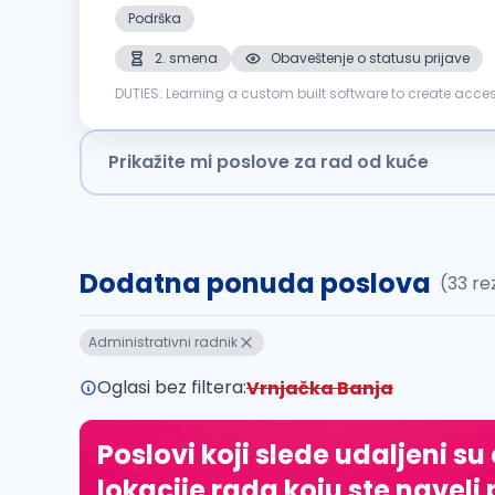
Podrška
2. smena
Obaveštenje o statusu prijave
DUTIES: Learning a custom built software to create accessible documents for the blind and low vision consumer in the education marketplace. Working within MS Word to format and
proofread documents that have been initially processed 
Prikažite mi poslove za rad od kuće
Dodatna ponuda poslova
(33 re
Administrativni radnik
Oglasi bez filtera:
Vrnjačka Banja
Poslovi koji slede udaljeni su
lokacije rada koju ste naveli 