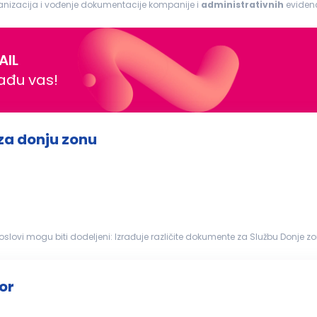
rganizacija i vođenje dokumentacije kompanije i
administrativnih
evidenc
skim poslovima...
AIL
nađu vas!
 za donju zonu
u Donje zone u skladu sa procedurama kompanije; Po potrebi
leskog na srps...
or