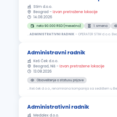
Stim d.o.o.
Beograd
-
Izvan pretražene lokacije
14.08.2026
neto 90.000 RSD (mesečno)
1. smena
...
ADMINISTRATIVNI
RADNIK
– OPERATER STIM d.o.o. Beo
će se pridružiti našem timu na radnom mestu administra
Administravni radnik
Keš Ček d.o.o.
Beograd, Niš
-
Izvan pretražene lokacije
13.08.2026
Obaveštenje o statusu prijave
...Keš ček d.o.o., renomirana kompanija sa sedištem u 
dinamičnom okruženju i doprinesete efikasnom poslovanj
Administrativni radnik
Medalex d.o.o.