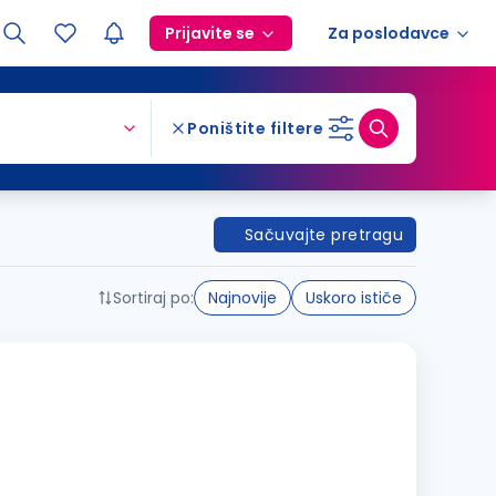
Prijavite se
Za poslodavce
Poništite filtere
Sačuvajte pretragu
Sortiraj po:
Najnovije
Uskoro ističe