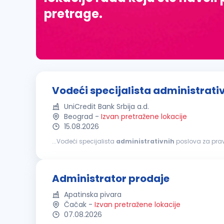
pretrage.
Vodeći specijalista administrati
UniCredit Bank Srbija a.d.
Beograd
-
Izvan pretražene lokacije
15.08.2026
...Vodeći specijalista
administrativnih
poslova za prav
pojedinca dolazi do izražaja u okruženju koje podstiče razv
Administrator prodaje
Apatinska pivara
Čačak
-
Izvan pretražene lokacije
07.08.2026