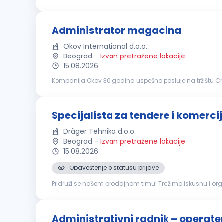
tekućim prodajnim aktivnostima i doprinos daljem razvo
Administrator magacina
Okov International d.o.o.
Beograd
-
Izvan pretražene lokacije
15.08.2026
Kompanija Okov 30 godina uspešno posluje na tržištu Crn
zapošljava preko 550 ljudi i nudi preko 50.000 artikala z
Specijalista za tendere i komerc
Dräger Tehnika d.o.o.
Beograd
-
Izvan pretražene lokacije
15.08.2026
Obaveštenje o statusu prijave
Pridruži se našem prodajnom timu! Tražimo iskusnu i or
ponuda i regulatornoj dokumentaciji za medicinsku opre
Administrativni radnik – operate