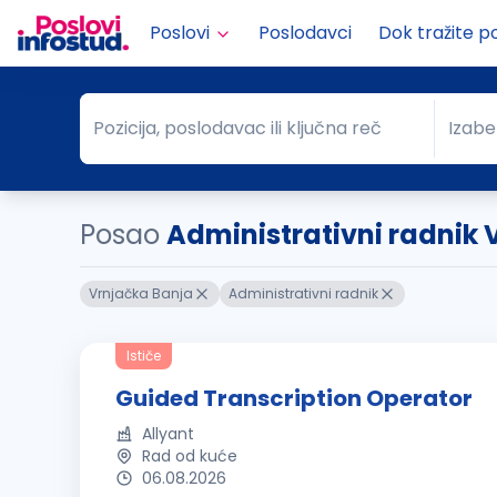
Poslovi
Poslodavci
Dok tražite p
Pozicija, poslodavac ili ključna reč
Izabe
Pozicija, poslodavac ili ključna reč
Grad
Posao
Administrativni radnik 
Vrnjačka Banja
Administrativni radnik
Ističe
Guided Transcription Operator
Allyant
Rad od kuće
06.08.2026