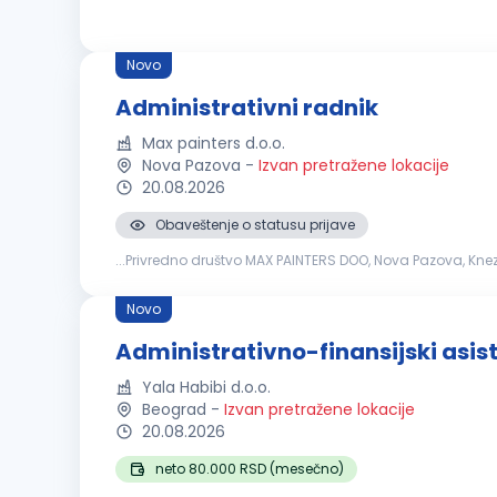
Novo
Administrativni radnik
Max painters d.o.o.
Nova Pazova
-
Izvan pretražene lokacije
20.08.2026
Obaveštenje o statusu prijave
...Privredno društvo MAX PAINTERS DOO, Nova Pazova, Kn
izlazne pošte/dokumntacije kao i arhiviranje istih Fakturis
Novo
Administrativno-finansijski asis
Yala Habibi d.o.o.
Beograd
-
Izvan pretražene lokacije
20.08.2026
neto 80.000 RSD (mesečno)