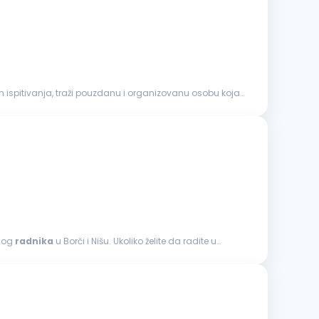
ih ispitivanja, traži pouzdanu i organizovanu osobu koja
vnog
radnika
u Borči i Nišu. Ukoliko želite da radite u