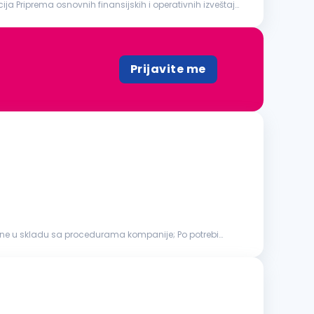
ija Priprema osnovnih finansijskih i operativnih izveštaja
Prijavite me