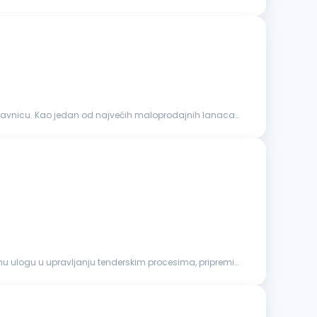
prodavnicu. Kao jedan od najvećih maloprodajnih lanaca
nu ulogu u upravljanju tenderskim procesima, pripremi