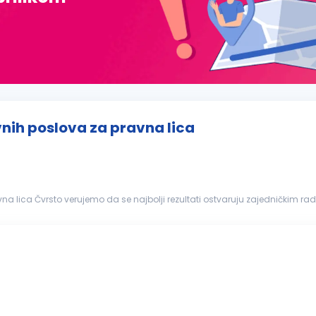
vnih poslova za pravna lica
na lica Čvrsto verujemo da se najbolji rezultati ostvaruju zajedničkim ra
oj, inicijativu i saradnju. Naš fokus...