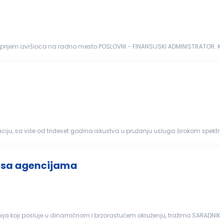
 prijem izvršioca na radno mesto POSLOVNI - FINANSIJSKI ADMINISTRATOR. 
vreme: puno radno...
iju, sa više od trideset godina iskustva u pružanju usluga širokom spektr
eobuhvatna re...
i sa agencijama
anija koji posluje u dinamičnom i brzorastućem okruženju, tražimo SARA