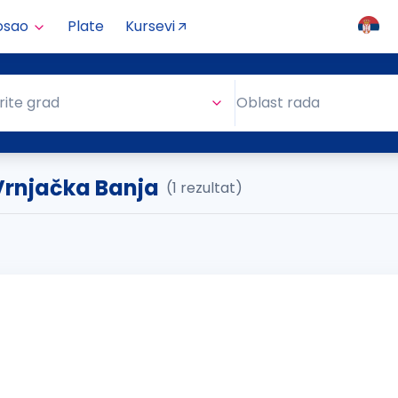
osao
Plate
Kursevi
Oblast rada
rite grad
Oblast rada
Vrnjačka Banja
(1 rezultat)