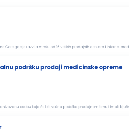
ju kompanije. U ime...
e Gore gde je razvila mrežu od 16 velikih prodajnih centara i internet 
a opremanje ...
ijalnu podršku prodaji medicinske opreme
ganizovanu osobu koja će biti važna podrška prodajnom timu i imati ključ
mu. Ako uživaš u...
r