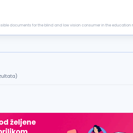
and transcribed u...
zultata)
 od željene
prilikom