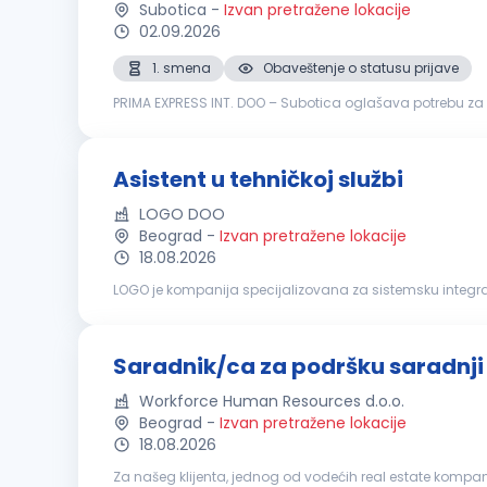
Subotica
-
Izvan pretražene lokacije
02.09.2026
1. smena
Obaveštenje o statusu prijave
PRIMA EXPRESS INT. DOO – Subotica oglašava potrebu za
trgovinom na veliko prehrambenim proizvodima. Radno 
Asistent u tehničkoj službi
LOGO DOO
Beograd
-
Izvan pretražene lokacije
18.08.2026
LOGO je kompanija specijalizovana za sistemsku integrac
okuplja tim od preko 250 zaposlenih. Kompanija nudi sv
Saradnik/ca za podršku saradnj
Workforce Human Resources d.o.o.
Beograd
-
Izvan pretražene lokacije
18.08.2026
Za našeg klijenta, jednog od vodećih real estate komp