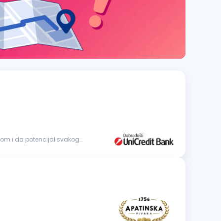
dom i da potencijal svakog