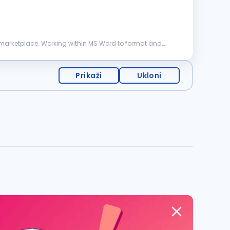
Prikaži
Ukloni