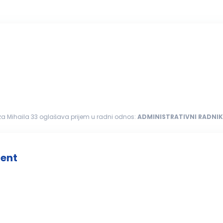
eza Mihaila 33 oglašava prijem u radni odnos:
ADMINISTRATIVNI
RADNIK
anje i rad...
tent