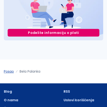
Podelite informaciju o plati
Posao
Bela Palanka
Blog
RSS
O nama
Uslovi korišćenja