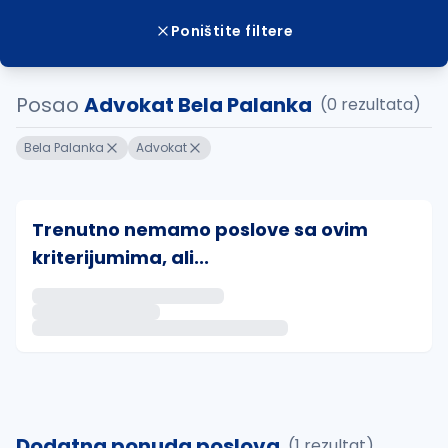
Poništite filtere
Posao
Advokat Bela Palanka
(0 rezultata)
Bela Palanka
Advokat
Trenutno nemamo poslove sa ovim
kriterijumima, ali...
Ako sačuvate ovu pretragu, obavestićemo vas putem 
uvajte pretragu
Dodatna ponuda poslova
(1 rezultat)