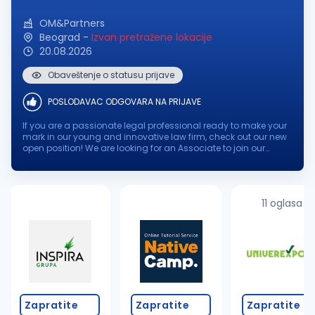
OM&Partners
Beograd
-
Izvan pretražene lokacije
20.08.2026
Obaveštenje o statusu prijave
POSLODAVAC ODGOVARA NA PRIJAVE
If you are a passionate legal professional ready to make your
mark in our young and innovative law firm, check out our new
open position! We are looking for an Associate to join our
dynamic team, where your expertise and enthusiasm will
contribute to...
11 oglasa
Zapratite
Zapratite
Zapratite