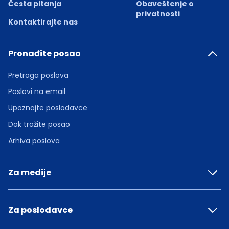
Česta pitanja
Obaveštenje o
privatnosti
Kontaktirajte nas
Pronađite posao
Pretraga poslova
Poslovi na email
Upoznajte poslodavce
Dok tražite posao
Arhiva poslova
Za medije
Za poslodavce