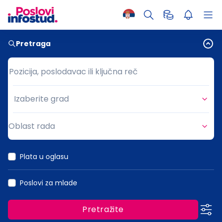
Pretraga
Pozicija, poslodavac ili ključna reč
Pozicija, poslodavac ili ključna reč
Izaberite grad
Grad
Oblast rada
Oblast rada
Plata u oglasu
Poslovi za mlade
Pretražite