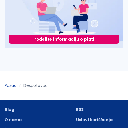
Podelite informaciju o plati
Posao
Despotovac
Blog
RSS
O nama
Uslovi korišćenja