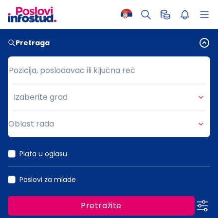
Pretraga
Pozicija, poslodavac ili ključna reč
Pozicija, poslodavac ili ključna reč
Izaberite grad
Grad
Oblast rada
Oblast rada
Plata u oglasu
Poslovi za mlade
Pretražite