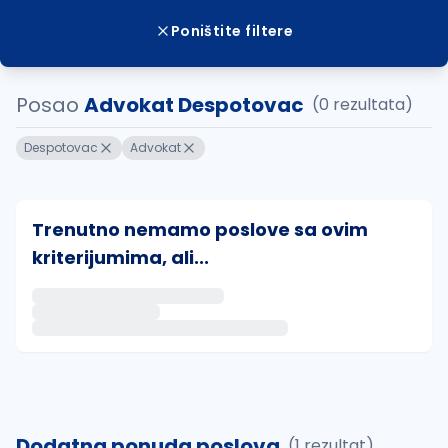
Poništite filtere
Posao
Advokat Despotovac
(0 rezultata)
Despotovac
Advokat
Trenutno nemamo poslove sa ovim
kriterijumima, ali...
Ako sačuvate ovu pretragu, obavestićemo vas putem 
uvajte pretragu
Dodatna ponuda poslova
(1 rezultat)