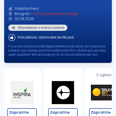
OM&Partners
Beograd
-
Izvan pretražene lokacije
20.08.2026
Obaveštenje o statusu prijave
POSLODAVAC ODGOVARA NA PRIJAVE
If you are a passionate legal professional ready to make your
mark in our young and innovative law firm, check out our new
open position! We are looking for an Associate to join our
dynamic team, where your expertise and enthusiasm will
contribute to...
2 oglasa
Zapratite
Zapratite
Zapratite