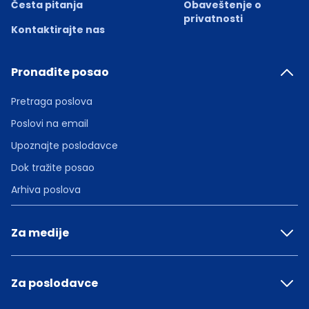
Česta pitanja
Obaveštenje o
privatnosti
Kontaktirajte nas
Pronađite posao
Pretraga poslova
Poslovi na email
Upoznajte poslodavce
Dok tražite posao
Arhiva poslova
Za medije
Za poslodavce