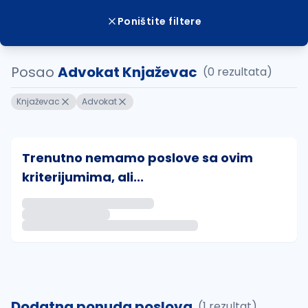
Poništite filtere
Posao
Advokat Knjaževac
(0 rezultata)
Knjaževac
Advokat
Trenutno nemamo poslove sa ovim
kriterijumima, ali...
Ako sačuvate ovu pretragu, obavestićemo vas putem 
uvajte pretragu
Dodatna ponuda poslova
(1 rezultat)