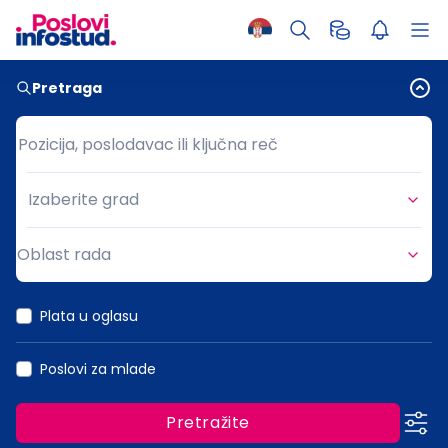
Pretraga
Pozicija, poslodavac ili ključna reč
Pozicija, poslodavac ili ključna reč
Izaberite grad
Grad
Oblast rada
Oblast rada
Plata u oglasu
Poslovi za mlade
Pretražite