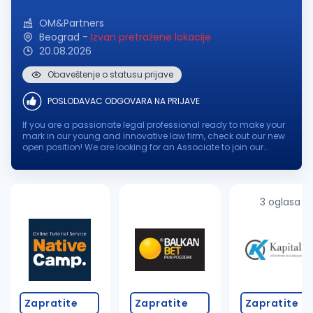
OM&Partners
Beograd
-
Izvan pretražene lokacije
20.08.2026
Obaveštenje o statusu prijave
POSLODAVAC ODGOVARA NA PRIJAVE
If you are a passionate legal professional ready to make your
mark in our young and innovative law firm, check out our new
open position! We are looking for an Associate to join our
dynamic team, where your expertise and enthusiasm will
contribute to...
3 oglasa
Zapratite
Zapratite
Zapratite