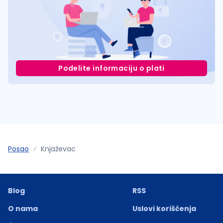
Podelite informaciju o plati
Posao
Knjaževac
Blog
RSS
O nama
Uslovi korišćenja