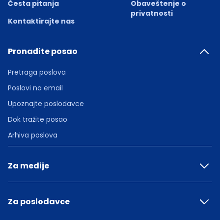
Česta pitanja
Obaveštenje o
privatnosti
Kontaktirajte nas
Pronađite posao
Pretraga poslova
Poslovi na email
Upoznajte poslodavce
Dok tražite posao
Arhiva poslova
Za medije
Za poslodavce