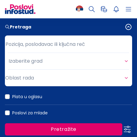
Pretraga
Pozicija, poslodavac ili ključna reč
Pozicija, poslodavac ili ključna reč
Izaberite grad
Grad
Oblast rada
Oblast rada
Plata u oglasu
Poslovi za mlade
Pretražite