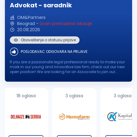
Advokat - saradnik
OM&Partners
Beograd
-
Izvan pretražene lokacije
20.08.2026
Obaveštenje o statusu prijave
POSLODAVAC ODGOVARA NA PRIJAVE
If you are a passionate legal professional ready to make your
mark in our young and innovative law firm, check out our new
open position! We are looking for an Associate to join our
dynamic team, where your expertise and enthusiasm will
contribute to...
18 oglasa
3 oglasa
3 oglasa