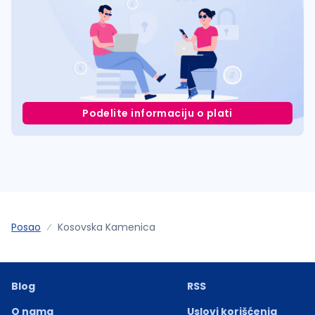
Podelite informaciju o plati
Posao
Kosovska Kamenica
Blog
RSS
O nama
Uslovi korišćenja