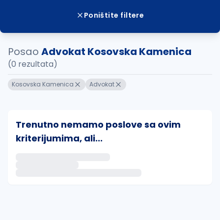
Poništite filtere
Posao
Advokat Kosovska Kamenica
(0 rezultata)
Kosovska Kamenica
Advokat
Trenutno nemamo poslove sa ovim
kriterijumima, ali...
Ako sačuvate ovu pretragu, obavestićemo vas putem 
uvajte pretragu