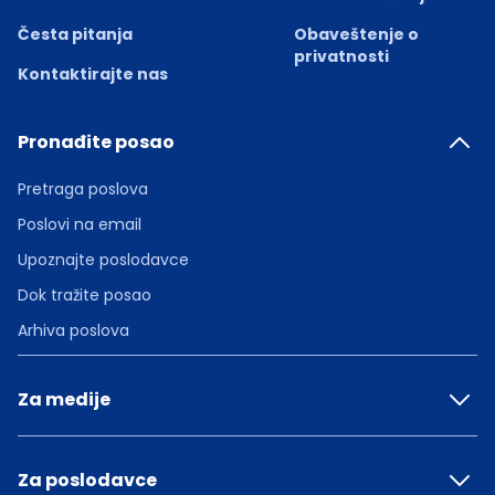
Česta pitanja
Obaveštenje o
privatnosti
Kontaktirajte nas
Pronađite posao
Pretraga poslova
Poslovi na email
Upoznajte poslodavce
Dok tražite posao
Arhiva poslova
Za medije
Za poslodavce