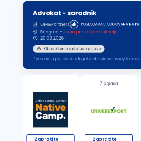
Advokat - saradnik
OM&Partners
POSLODAVAC ODGOVARA NA PRI
Beograd
-
Izvan pretražene lokacije
20.08.2026
Obaveštenje o statusu prijave
If you are a passionate legal professional ready to make
dynamic team, where your expertise and enthusiasm will 
7 oglasa
Zapratite
Zapratite