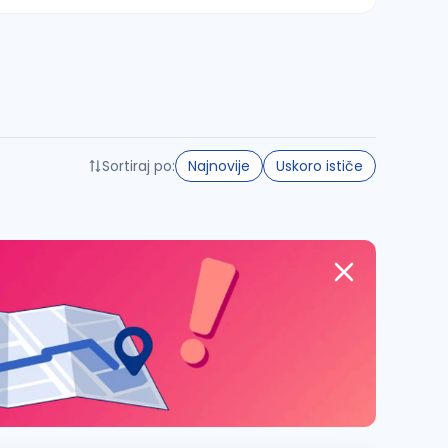
Sortiraj po:
Najnovije
Uskoro ističe