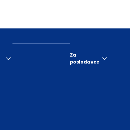
Za
poslodavce