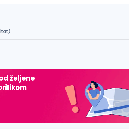
ultat)
 š, đ, ž, dž)
 od željene
prilikom