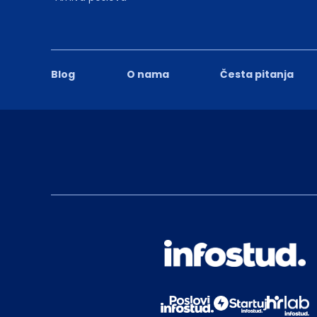
Blog
O nama
Česta pitanja