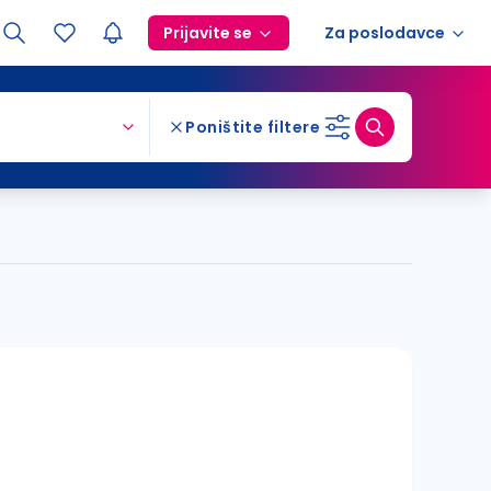
Prijavite se
Za poslodavce
Poništite filtere