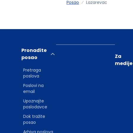
Posao
Lazarevac
Pronađite
Za
posao
medije
Pretraga
poslova
Poslovi na
email
Upoznajte
poslodavce
Dok tražite
posao
Arhiva poslova