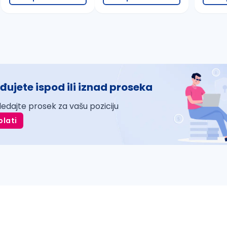
đujete ispod ili iznad proseka
ledajte prosek za vašu poziciju
plati