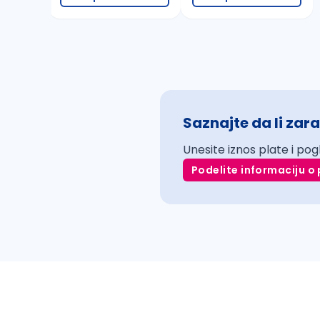
Saznajte da li zara
Unesite iznos plate i pog
Podelite informaciju o 