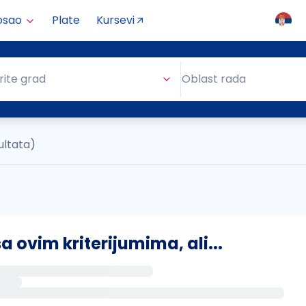
osao
Plate
Kursevi
Oblast rada
rite grad
Oblast rada
ultata)
ovim kriterijumima, ali...
s putem email-a kada se pojave novi poslovi.