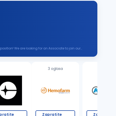
osition! We are looking for an Associate to join our
3 oglasa
3 oglasa
pratite
Zapratite
Zapratite