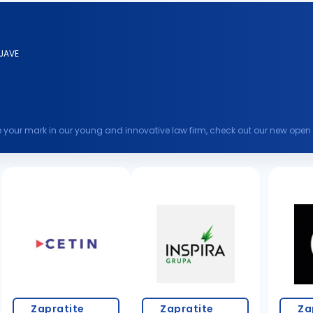
JAVE
 your mark in our young and innovative law firm, check out our new open p
contribute to...
Zapratite
Zapratite
Za