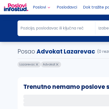
Poslovi
Poslodavci
Dok tražite p
Pozicija, poslodavac ili ključna reč
Izabe
Pozicija, poslodavac ili ključna reč
Grad
Posao
Advokat Lazarevac
(0 rez
Lazarevac
Advokat
Trenutno nemamo poslove sa 
Ako sačuvate ovu pretragu, obavestićemo va