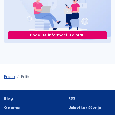
Podelite informaciju o plati
Posao
Palić
Blog
RSS
O nama
Uslovi korišćenja