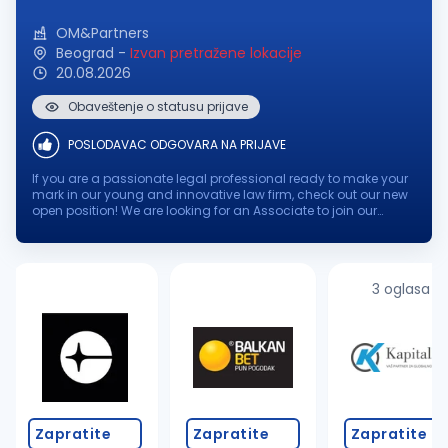
OM&Partners
Beograd
-
Izvan pretražene lokacije
20.08.2026
Obaveštenje o statusu prijave
POSLODAVAC ODGOVARA NA PRIJAVE
If you are a passionate legal professional ready to make your
mark in our young and innovative law firm, check out our new
open position! We are looking for an Associate to join our
dynamic team, where your expertise and enthusiasm will
contribute to...
3 oglasa
Zapratite
Zapratite
Zapratite