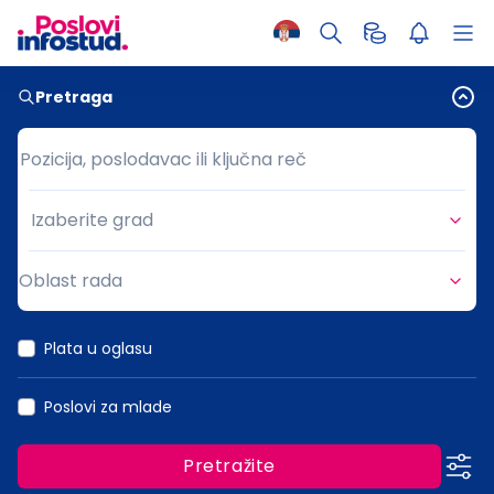
Pretraga
Pozicija, poslodavac ili ključna reč
Pozicija, poslodavac ili ključna reč
Izaberite grad
Grad
Oblast rada
Oblast rada
Plata u oglasu
Poslovi za mlade
Pretražite