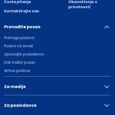
Česta pitanja
Obaveštenje o
privatnosti
Kontaktirajte nas
Pronađite posao
Pretraga poslova
Poslovi na email
Upoznajte poslodavce
Dok tražite posao
Arhiva poslova
Za medije
Za poslodavce