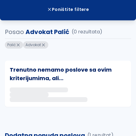
Poništite filtere
Posao
Advokat Palić
(0 rezultata)
Palić
Advokat
Trenutno nemamo poslove sa ovim
kriterijumima, ali...
Ako sačuvate ovu pretragu, obavestićemo vas putem 
uvajte pretragu
Dodatna ponuda poslova
(1 rezultat)