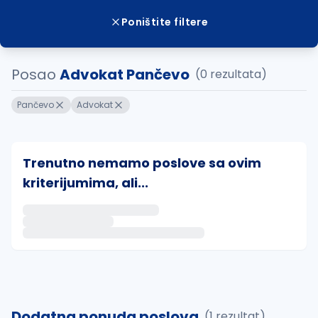
Poništite filtere
Posao
Advokat Pančevo
(0 rezultata)
Pančevo
Advokat
Trenutno nemamo poslove sa ovim
kriterijumima, ali...
Ako sačuvate ovu pretragu, obavestićemo vas putem 
uvajte pretragu
Dodatna ponuda poslova
(1 rezultat)