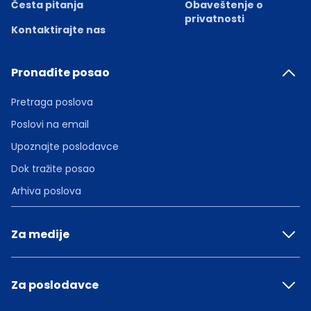
Česta pitanja
Obaveštenje o
privatnosti
Kontaktirajte nas
Pronađite posao
Pretraga poslova
Poslovi na email
Upoznajte poslodavce
Dok tražite posao
Arhiva poslova
Za medije
Za poslodavce