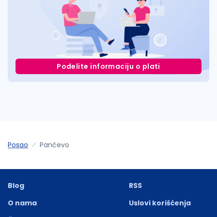
Podelite informaciju o plati
Posao
Pančevo
Blog
RSS
O nama
Uslovi korišćenja