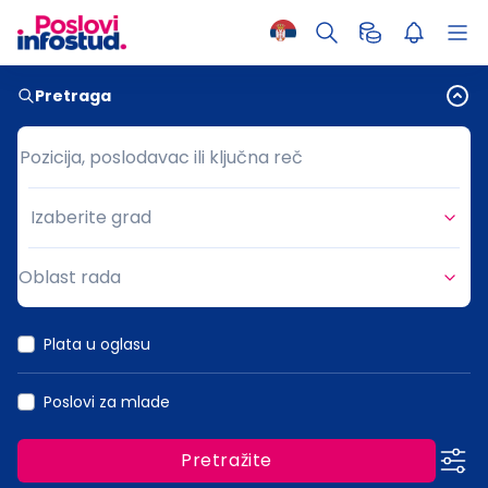
Pretraga
Pozicija, poslodavac ili ključna reč
Pozicija, poslodavac ili ključna reč
Izaberite grad
Grad
Oblast rada
Oblast rada
Plata u oglasu
Poslovi za mlade
Pretražite