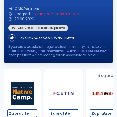
OM&Partners
Beograd
-
Izvan pretražene lokacije
20.08.2026
Obaveštenje o statusu prijave
POSLODAVAC ODGOVARA NA PRIJAVE
If you are a passionate legal professional ready to make your
mark in our young and innovative law firm, check out our new
open position! We are looking for an Associate to join our
dynamic team, where your expertise and enthusiasm will
contribute to...
18 oglasa
Zapratite
Zapratite
Zapratite