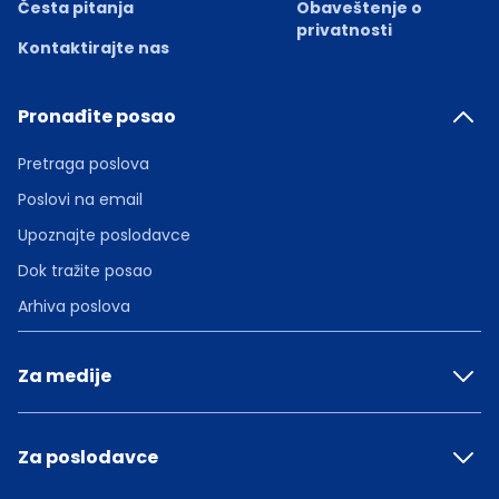
Česta pitanja
Obaveštenje o
privatnosti
Kontaktirajte nas
Pronađite posao
Pretraga poslova
Poslovi na email
Upoznajte poslodavce
Dok tražite posao
Arhiva poslova
Za medije
Za poslodavce