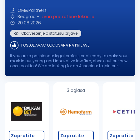
OM&Partners
Beograd
-
Izvan pretražene lokacije
20.08.2026
Obaveštenje o statusu prijave
POSLODAVAC ODGOVARA NA PRIJAVE
If you are a passionate legal professional ready to make your
mark in our young and innovative law firm, check out our new
open position! We are looking for an Associate to join our
dynamic team, where your expertise and enthusiasm will
contribute to...
3 oglasa
Zapratite
Zapratite
Zapratite