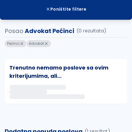
Poništite filtere
Posao
Advokat Pećinci
(0 rezultata)
Pećinci
Advokat
Trenutno nemamo poslove sa ovim
kriterijumima, ali...
Ako sačuvate ovu pretragu, obavestićemo vas putem 
uvajte pretragu
Dodatna ponuda poslova
(1 rezultat)