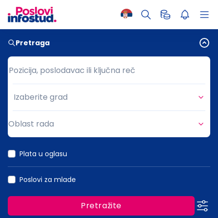
Pretraga
Pozicija, poslodavac ili ključna reč
Pozicija, poslodavac ili ključna reč
Izaberite grad
Grad
Oblast rada
Oblast rada
Plata u oglasu
Poslovi za mlade
Pretražite