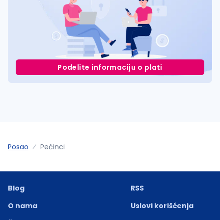
Podelite informaciju o plati
Posao
Pećinci
Blog
RSS
O nama
Uslovi korišćenja