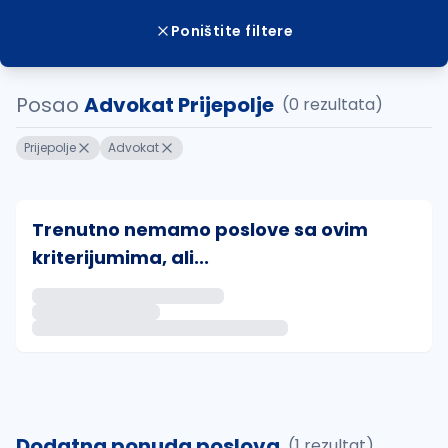
Poništite filtere
Posao
Advokat Prijepolje
(0 rezultata)
Prijepolje
Advokat
Trenutno nemamo poslove sa ovim
kriterijumima, ali...
Ako sačuvate ovu pretragu, obavestićemo vas putem 
uvajte pretragu
Dodatna ponuda poslova
(1 rezultat)