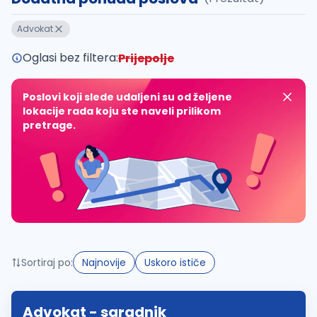
Takođe možete da:
Advokat
proverite pravopisne greške (koristite č, ć, š, đ, ž,
povećajte radijus za odabrani grad
Oglasi bez filtera:
Prijepolje
promenite odabrane filtere pretrage
Poslovi koji slede udaljeni su od željene
lokacije rada koju ste naveli prilikom
pretrage.
Sortiraj po:
Najnovije
Uskoro ističe
Advokat - saradnik