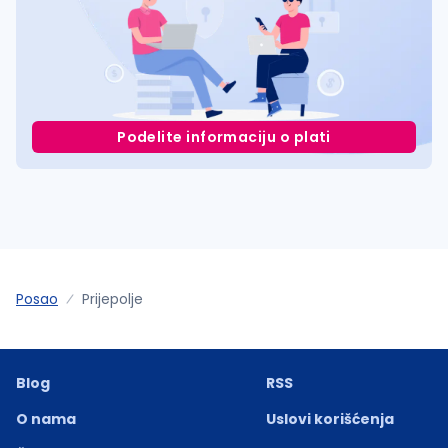
Podelite informaciju o plati
Posao
Prijepolje
Blog
RSS
O nama
Uslovi korišćenja