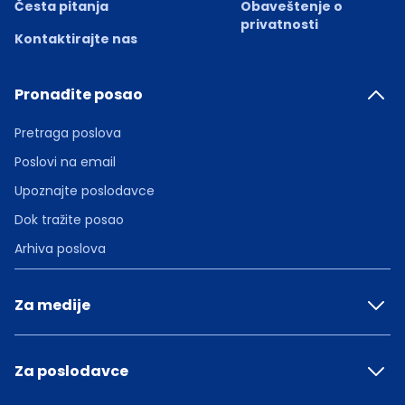
Česta pitanja
Obaveštenje o
privatnosti
Kontaktirajte nas
Pronađite posao
Pretraga poslova
Poslovi na email
Upoznajte poslodavce
Dok tražite posao
Arhiva poslova
Za medije
Za poslodavce