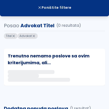
Poništite filtere
Posao
Advokat Titel
(0 rezultata)
Titel
Advokat
Trenutno nemamo poslove sa ovim
kriterijumima, ali...
Ako sačuvate ovu pretragu, obavestićemo vas putem 
uvajte pretragu
Dodatna ponuda poslova
(1 rezultat)