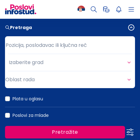
Pretraga
Pozicija, poslodavac ili ključna reč
Pozicija, poslodavac ili ključna reč
Izaberite grad
Grad
Oblast rada
Oblast rada
Plata u oglasu
Poslovi za mlade
Pretražite