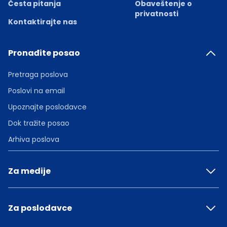
Česta pitanja
Obaveštenje o
privatnosti
Kontaktirajte nas
Pronađite posao
Pretraga poslova
Poslovi na email
Upoznajte poslodavce
Dok tražite posao
Arhiva poslova
Za medije
Za poslodavce