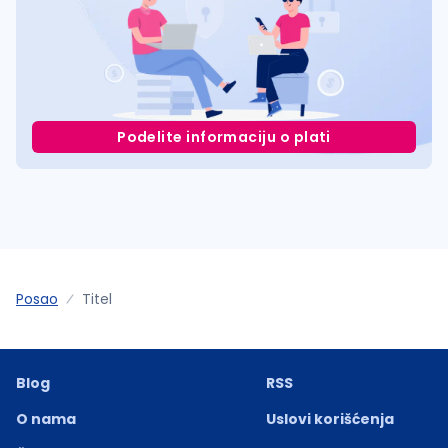
Podelite informaciju o plati
Posao
Titel
Blog
RSS
O nama
Uslovi korišćenja