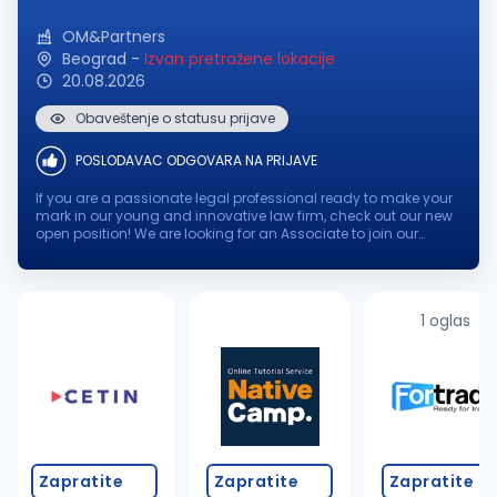
OM&Partners
Beograd
-
Izvan pretražene lokacije
20.08.2026
Obaveštenje o statusu prijave
POSLODAVAC ODGOVARA NA PRIJAVE
If you are a passionate legal professional ready to make your
mark in our young and innovative law firm, check out our new
open position! We are looking for an Associate to join our
dynamic team, where your expertise and enthusiasm will
contribute to...
1 oglas
Zapratite
Zapratite
Zapratite