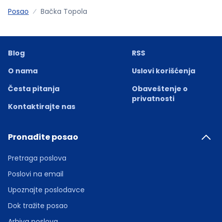
Posao
Bačka Topola
Blog
RSS
O nama
Uslovi korišćenja
Česta pitanja
Obaveštenje o
privatnosti
Kontaktirajte nas
Pronađite posao
Pretraga poslova
Poslovi na email
Upoznajte poslodavce
Dok tražite posao
Arhiva poslova