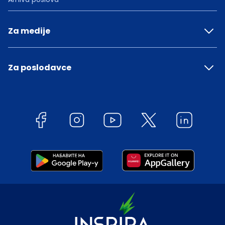
Za medije
Za poslodavce