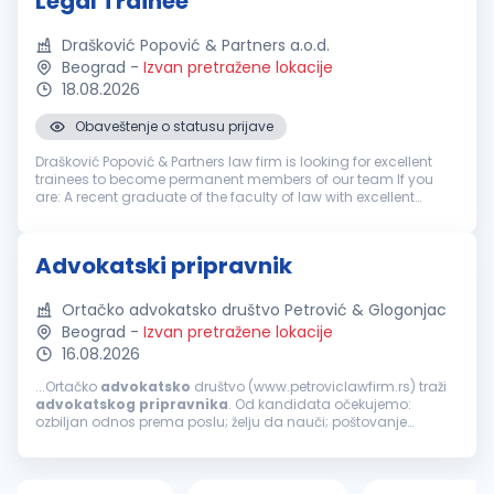
Legal Trainee
Drašković Popović & Partners a.o.d.
Beograd
-
Izvan pretražene lokacije
18.08.2026
Obaveštenje o statusu prijave
Drašković Popović & Partners law firm is looking for excellent
trainees to become permanent members of our team If you
are: A recent graduate of the faculty of law with excellent
grades Ambitious and eager to develop your legal skills
Interest...
Advokatski pripravnik
Ortačko advokatsko društvo Petrović & Glogonjac
Beograd
-
Izvan pretražene lokacije
16.08.2026
...Ortačko
advokatsko
društvo (www.petroviclawfirm.rs) traži
advokatskog
pripravnika
. Od kandidata očekujemo:
ozbiljan odnos prema poslu; želju da nauči; poštovanje
dogovora sa poslodavcem. Uslovi koje kandidat treba da
ispunjava su: završen pravni...