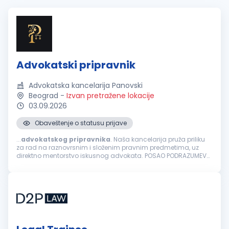
Advokatski pripravnik
Advokatska kancelarija Panovski
Beograd
-
Izvan pretražene lokacije
03.09.2026
Obaveštenje o statusu prijave
...
advokatskog
pripravnika
. Naša kancelarija pruža priliku
za rad na raznovrsnim i složenim pravnim predmetima, uz
direktno mentorstvo iskusnog advokata. POSAO PODRAZUMEVA:
Izradu i analizu pravnih akata i podnesaka. Prisustvo i direktno
zastupanje klijenata...