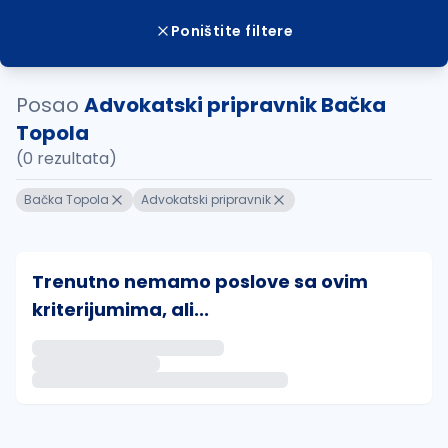
Poništite filtere
Posao
Advokatski pripravnik Bačka
Topola
(0 rezultata)
Bačka Topola
Advokatski pripravnik
Trenutno nemamo poslove sa ovim
kriterijumima, ali...
Ako sačuvate ovu pretragu, obavestićemo vas putem 