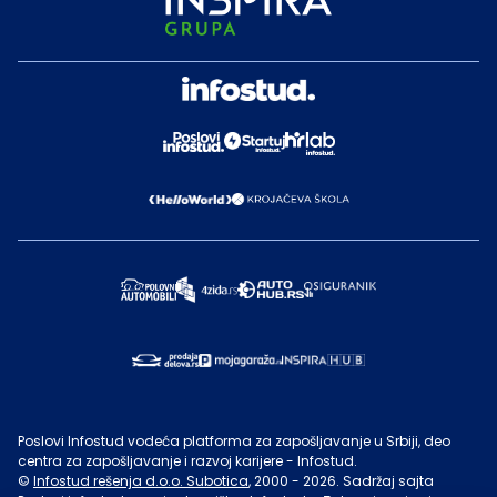
Poslovi Infostud vodeća platforma za zapošljavanje u Srbiji, deo
centra za zapošljavanje i razvoj karijere - Infostud.
©
Infostud rešenja d.o.o. Subotica
, 2000 -
2026
. Sadržaj sajta