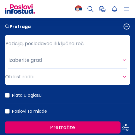
Pretraga
Pozicija, poslodavac ili ključna reč
Pozicija, poslodavac ili ključna reč
Izaberite grad
Grad
Oblast rada
Oblast rada
Plata u oglasu
Poslovi za mlade
Pretražite