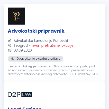
Advokatski pripravnik
Advokatska kancelarija Panovski
Beograd
-
Izvan pretražene lokacije
03.09.2026
Obaveštenje o statusu prijave
...
advokatskog
pripravnika
. Naša kancelarija pruža priliku
za rad na raznovrsnim i složenim pravnim predmetima, uz
direktno mentorstvo iskusnog advokata. POSAO PODRAZUMEVA:
Izradu i analizu pravnih akata i podnesaka. Prisustvo i direktno
zastupanje klijenata...