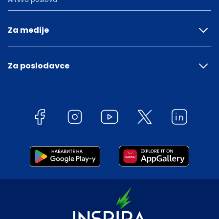
Za medije
Za poslodavce