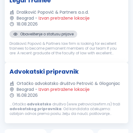
Legal Trainee
Drašković Popović & Partners a.o.d.
Beograd
-
Izvan pretražene lokacije
18.08.2026
Obaveštenje o statusu prijave
Drašković Popović & Partners law firm is looking for excellent
trainees to become permanent members of our team If you
are: A recent graduate of the faculty of law with excellent
grades Ambitious and eager to develop your legal skills
Interest...
Advokatski pripravnik
Ortačko advokatsko društvo Petrović & Glogonjac
Beograd
-
Izvan pretražene lokacije
16.08.2026
...Ortačko
advokatsko
društvo (www.petroviclawfirm.rs) traži
advokatskog
pripravnika
. Od kandidata očekujemo:
ozbiljan odnos prema poslu; želju da nauči; poštovanje
dogovora sa poslodavcem. Uslovi koje kandidat treba da
ispunjava su: završen pravni...