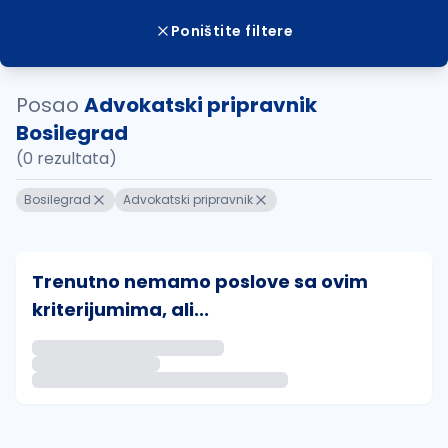
Poništite filtere
Posao
Advokatski pripravnik
Bosilegrad
(0 rezultata)
Bosilegrad
Advokatski pripravnik
Trenutno nemamo poslove sa ovim
kriterijumima, ali...
Ako sačuvate ovu pretragu, obavestićemo vas putem 