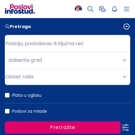
Pretraga
Pozicija, poslodavac ili ključna reč
Pozicija, poslodavac ili ključna reč
Izaberite grad
Grad
Oblast rada
Oblast rada
Plata u oglasu
Poslovi za mlade
Pretražite