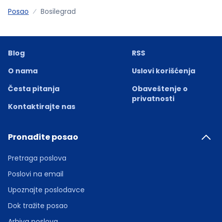
Posao
Bosilegrad
Blog
RSS
O nama
Uslovi korišćenja
Česta pitanja
Obaveštenje o
privatnosti
Kontaktirajte nas
Pronađite posao
Pretraga poslova
Poslovi na email
Upoznajte poslodavce
Dok tražite posao
Arhiva poslova