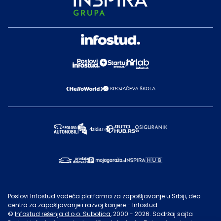
Poslovi Infostud vodeća platforma za zapošljavanje u Srbiji, deo
centra za zapošljavanje i razvoj karijere - Infostud.
©
Infostud rešenja d.o.o. Subotica
, 2000 -
2026
. Sadržaj sajta