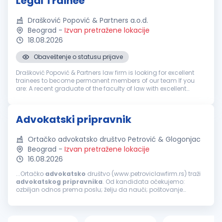
Legal Trainee
Drašković Popović & Partners a.o.d.
Beograd
-
Izvan pretražene lokacije
18.08.2026
Obaveštenje o statusu prijave
Drašković Popović & Partners law firm is looking for excellent
trainees to become permanent members of our team If you
are: A recent graduate of the faculty of law with excellent
grades Ambitious and eager to develop your legal skills
Interest...
Advokatski pripravnik
Ortačko advokatsko društvo Petrović & Glogonjac
Beograd
-
Izvan pretražene lokacije
16.08.2026
...Ortačko
advokatsko
društvo (www.petroviclawfirm.rs) traži
advokatskog
pripravnika
. Od kandidata očekujemo:
ozbiljan odnos prema poslu; želju da nauči; poštovanje
dogovora sa poslodavcem. Uslovi koje kandidat treba da
ispunjava su: završen pravni...