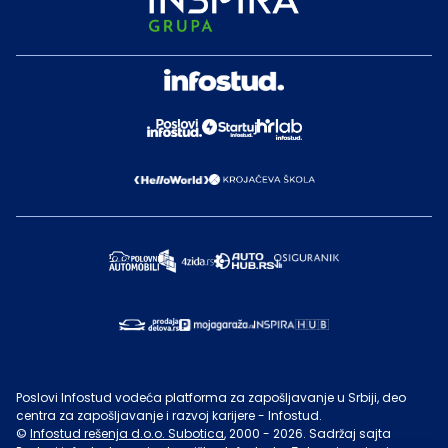
Poslovi Infostud vodeća platforma za zapošljavanje u Srbiji, deo
centra za zapošljavanje i razvoj karijere - Infostud.
©
Infostud rešenja d.o.o. Subotica
, 2000 -
2026
. Sadržaj sajta