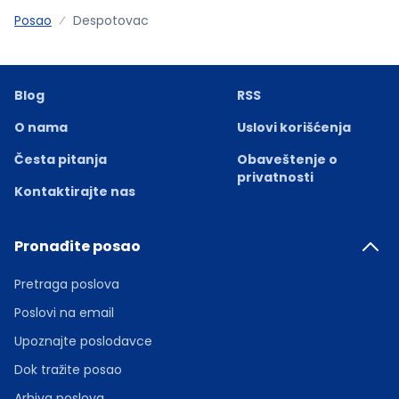
Posao
Despotovac
Blog
RSS
O nama
Uslovi korišćenja
Česta pitanja
Obaveštenje o
privatnosti
Kontaktirajte nas
Pronađite posao
Pretraga poslova
Poslovi na email
Upoznajte poslodavce
Dok tražite posao
Arhiva poslova