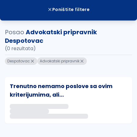
Poništite filtere
Posao
Advokatski pripravnik
Despotovac
(0 rezultata)
Despotovac
Advokatski pripravnik
Trenutno nemamo poslove sa ovim
kriterijumima, ali...
Ako sačuvate ovu pretragu, obavestićemo vas putem 