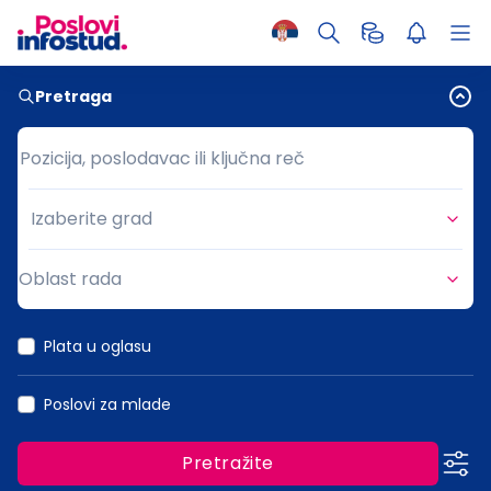
Pretraga
Pozicija, poslodavac ili ključna reč
Pozicija, poslodavac ili ključna reč
Izaberite grad
Grad
Oblast rada
Oblast rada
Plata u oglasu
Poslovi za mlade
Pretražite