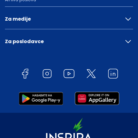
Za medije
Za poslodavce