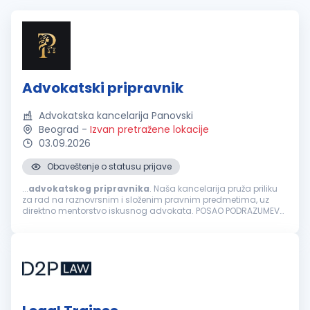
Advokatski pripravnik
Advokatska kancelarija Panovski
Beograd
-
Izvan pretražene lokacije
03.09.2026
Obaveštenje o statusu prijave
...
advokatskog
pripravnika
. Naša kancelarija pruža priliku
za rad na raznovrsnim i složenim pravnim predmetima, uz
direktno mentorstvo iskusnog advokata. POSAO PODRAZUMEVA:
Izradu i analizu pravnih akata i podnesaka. Prisustvo i direktno
zastupanje klijenata...