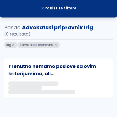
Poništite filtere
Posao
Advokatski pripravnik Irig
(0 rezultata)
Irig
Advokatski pripravnik
Trenutno nemamo poslove sa ovim
kriterijumima, ali...
Ako sačuvate ovu pretragu, obavestićemo vas putem 
uvajte pretragu