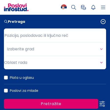
Pretraga
Pozicija, poslodavac ili ključna reč
Pozicija, poslodavac ili ključna reč
Izaberite grad
Grad
Oblast rada
Oblast rada
Plata u oglasu
Poslovi za mlade
Pretražite