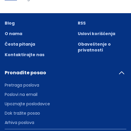
Blog
RSS
O nama
Uslovi korišćenja
Česta pitanja
Obaveštenje o
privatnosti
Kontaktirajte nas
Pronađite posao
Pretraga poslova
Poslovi na email
Upoznajte poslodavce
Dok tražite posao
Arhiva poslova