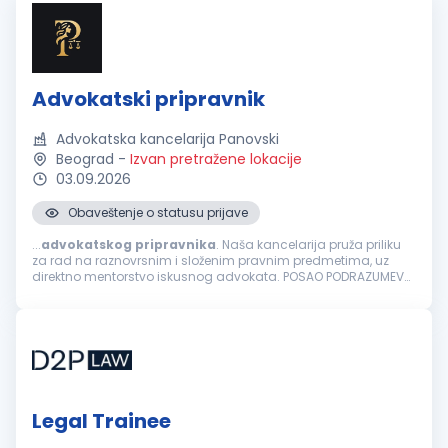
Advokatski pripravnik
Advokatska kancelarija Panovski
Beograd
-
Izvan pretražene lokacije
03.09.2026
Obaveštenje o statusu prijave
...
advokatskog
pripravnika
. Naša kancelarija pruža priliku
za rad na raznovrsnim i složenim pravnim predmetima, uz
direktno mentorstvo iskusnog advokata. POSAO PODRAZUMEVA:
Izradu i analizu pravnih akata i podnesaka. Prisustvo i direktno
zastupanje klijenata...
Legal Trainee