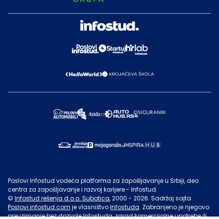
Poslovi Infostud vodeća platforma za zapošljavanje u Srbiji, deo
centra za zapošljavanje i razvoj karijere - Infostud.
©
Infostud rešenja d.o.o. Subotica
, 2000 -
2026
. Sadržaj sajta
Poslovi.infostud.com
je vlasništvo
Infostuda
. Zabranjeno je njegovo
preuzimanje bez dozvole
Infostuda
, zarad komercijalne upotrebe ili