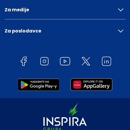
Za medije
Za poslodavce