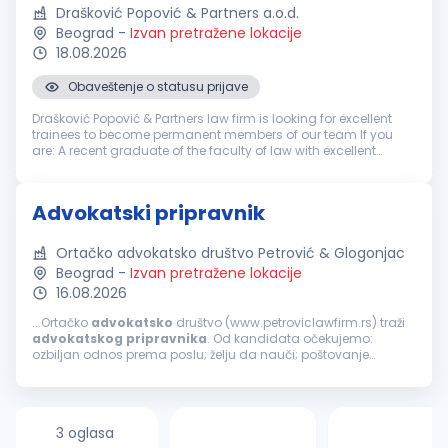
Drašković Popović & Partners a.o.d.
Beograd
-
Izvan pretražene lokacije
18.08.2026
Obaveštenje o statusu prijave
Drašković Popović & Partners law firm is looking for excellent
trainees to become permanent members of our team If you
are: A recent graduate of the faculty of law with excellent
grades Ambitious and eager to develop your legal skills
Interest...
Advokatski pripravnik
Ortačko advokatsko društvo Petrović & Glogonjac
Beograd
-
Izvan pretražene lokacije
16.08.2026
...Ortačko
advokatsko
društvo (www.petroviclawfirm.rs) traži
advokatskog
pripravnika
. Od kandidata očekujemo:
ozbiljan odnos prema poslu; želju da nauči; poštovanje
dogovora sa poslodavcem. Uslovi koje kandidat treba da
ispunjava su: završen pravni...
3 oglasa