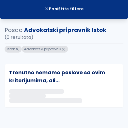
Poništite filtere
Posao
Advokatski pripravnik Istok
(0 rezultata)
Istok
Advokatski pripravnik
Trenutno nemamo poslove sa ovim
kriterijumima, ali...
Ako sačuvate ovu pretragu, obavestićemo vas putem 
uvajte pretragu