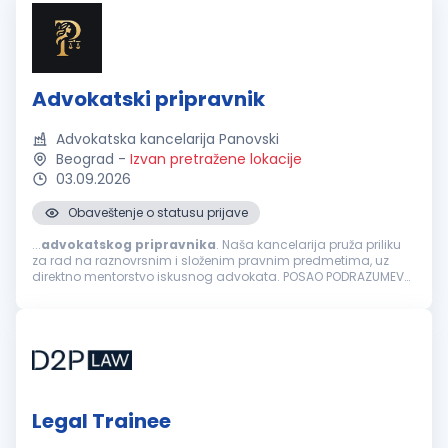
Advokatski pripravnik
Advokatska kancelarija Panovski
Beograd
-
Izvan pretražene lokacije
03.09.2026
Obaveštenje o statusu prijave
...
advokatskog
pripravnika
. Naša kancelarija pruža priliku
za rad na raznovrsnim i složenim pravnim predmetima, uz
direktno mentorstvo iskusnog advokata. POSAO PODRAZUMEVA:
Izradu i analizu pravnih akata i podnesaka. Prisustvo i direktno
zastupanje klijenata...
Legal Trainee