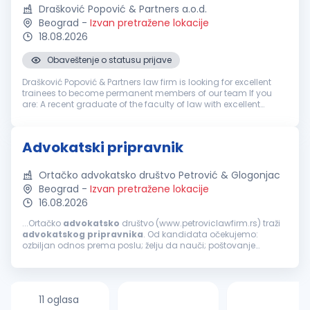
Drašković Popović & Partners a.o.d.
Beograd
-
Izvan pretražene lokacije
18.08.2026
Obaveštenje o statusu prijave
Drašković Popović & Partners law firm is looking for excellent
trainees to become permanent members of our team If you
are: A recent graduate of the faculty of law with excellent
grades Ambitious and eager to develop your legal skills
Interest...
Advokatski pripravnik
Ortačko advokatsko društvo Petrović & Glogonjac
Beograd
-
Izvan pretražene lokacije
16.08.2026
...Ortačko
advokatsko
društvo (www.petroviclawfirm.rs) traži
advokatskog
pripravnika
. Od kandidata očekujemo:
ozbiljan odnos prema poslu; želju da nauči; poštovanje
dogovora sa poslodavcem. Uslovi koje kandidat treba da
ispunjava su: završen pravni...
11 oglasa