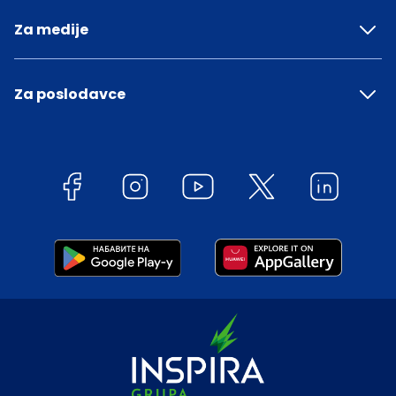
Za medije
Za poslodavce