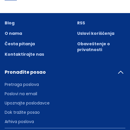
Blog
RSS
O nama
Uslovi korišćenja
Česta pitanja
Obaveštenje o
privatnosti
Kontaktirajte nas
Pronađite posao
Pretraga poslova
Poslovi na email
Upoznajte poslodavce
Dok tražite posao
Arhiva poslova