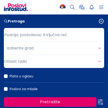
Pretraga
Pozicija, poslodavac ili ključna reč
Pozicija, poslodavac ili ključna reč
Izaberite grad
Grad
Oblast rada
Oblast rada
Plata u oglasu
Poslovi za mlade
Pretražite