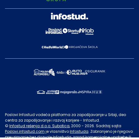
Poslovi Infostud vodeća platforma za zapošljavanje u Srbiji, deo
centra za zapošljavanje i razvoj karijere - Infostud.
©
Infostud rešenja d.o.o. Subotica
, 2000 -
2026
. Sadržaj sajta
Poslovi.infostud.com
je vlasništvo
Infostuda
. Zabranjeno je njegovo
preuzimanje bez dozvole
Infostuda
, zarad komercijalne upotrebe ili