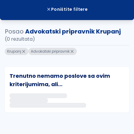
Poništite filtere
Posao
Advokatski pripravnik Krupanj
(0 rezultata)
Krupanj
Advokatski pripravnik
Trenutno nemamo poslove sa ovim
kriterijumima, ali...
Ako sačuvate ovu pretragu, obavestićemo vas putem 
uvajte pretragu