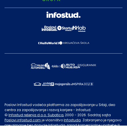
Poslovi Infostud vodeća platforma za zapošljavanje u Srbiji, deo
centra za zapošljavanje i razvoj karijere - Infostud.
©
Infostud rešenja d.o.o. Subotica
, 2000 -
2026
. Sadržaj sajta
Poslovi.infostud.com
je vlasništvo
Infostuda
. Zabranjeno je njegovo
preuzimanje bez dozvole
Infostuda
, zarad komercijalne upotrebe ili