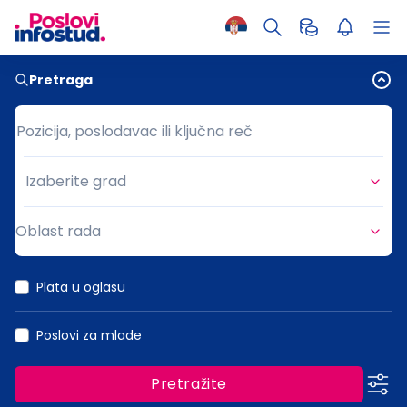
Pretraga
Pozicija, poslodavac ili ključna reč
Pozicija, poslodavac ili ključna reč
Izaberite grad
Grad
Oblast rada
Oblast rada
Plata u oglasu
Poslovi za mlade
Pretražite