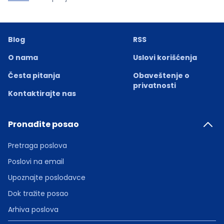
Blog
RSS
O nama
Uslovi korišćenja
Česta pitanja
Obaveštenje o
privatnosti
Kontaktirajte nas
Pronađite posao
Pretraga poslova
Poslovi na email
Upoznajte poslodavce
Dok tražite posao
Arhiva poslova