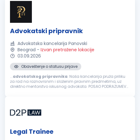
Advokatski pripravnik
Advokatska kancelarija Panovski
Beograd
-
Izvan pretražene lokacije
03.09.2026
Obaveštenje o statusu prijave
...
advokatskog
pripravnika
. Naša kancelarija pruža priliku
za rad na raznovrsnim i složenim pravnim predmetima, uz
direktno mentorstvo iskusnog advokata. POSAO PODRAZUMEVA:
Izradu i analizu pravnih akata i podnesaka. Prisustvo i direktno
zastupanje klijenata...
Legal Trainee