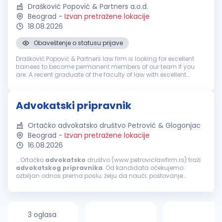
Drašković Popović & Partners a.o.d.
Beograd
-
Izvan pretražene lokacije
18.08.2026
Obaveštenje o statusu prijave
Drašković Popović & Partners law firm is looking for excellent
trainees to become permanent members of our team If you
are: A recent graduate of the faculty of law with excellent
grades Ambitious and eager to develop your legal skills
Interest...
Advokatski pripravnik
Ortačko advokatsko društvo Petrović & Glogonjac
Beograd
-
Izvan pretražene lokacije
16.08.2026
...Ortačko
advokatsko
društvo (www.petroviclawfirm.rs) traži
advokatskog
pripravnika
. Od kandidata očekujemo:
ozbiljan odnos prema poslu; želju da nauči; poštovanje
dogovora sa poslodavcem. Uslovi koje kandidat treba da
ispunjava su: završen pravni...
3 oglasa