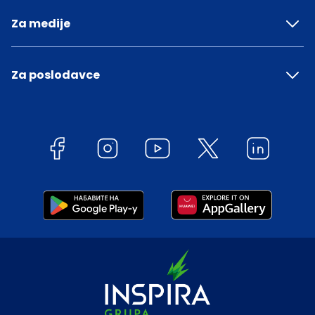
Za medije
Za poslodavce