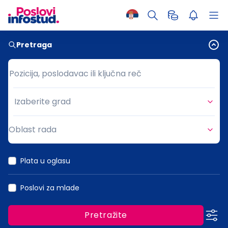
Pretraga
Pozicija, poslodavac ili ključna reč
Pozicija, poslodavac ili ključna reč
Izaberite grad
Grad
Oblast rada
Oblast rada
Plata u oglasu
Poslovi za mlade
Pretražite