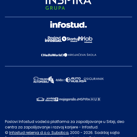
Poslovi Infostud vodeća platforma za zapošljavanje u Srbiji, deo
centra za zapošljavanje i razvoj karijere - Infostud.
©
Infostud rešenja d.o.o. Subotica
, 2000 -
2026
. Sadržaj sajta