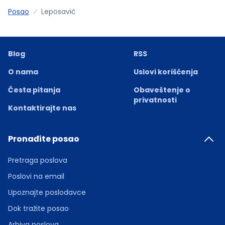
Posao
Leposavić
Blog
RSS
O nama
Uslovi korišćenja
Česta pitanja
Obaveštenje o
privatnosti
Kontaktirajte nas
Pronađite posao
Pretraga poslova
Poslovi na email
Upoznajte poslodavce
Dok tražite posao
Arhiva poslova