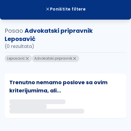
Poništite filtere
Posao
Advokatski pripravnik
Leposavić
(0 rezultata)
Leposavić
Advokatski pripravnik
Trenutno nemamo poslove sa ovim
kriterijumima, ali...
Ako sačuvate ovu pretragu, obavestićemo vas putem 