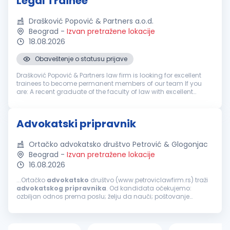
Legal Trainee
Drašković Popović & Partners a.o.d.
Beograd
-
Izvan pretražene lokacije
18.08.2026
Obaveštenje o statusu prijave
Drašković Popović & Partners law firm is looking for excellent
trainees to become permanent members of our team If you
are: A recent graduate of the faculty of law with excellent
grades Ambitious and eager to develop your legal skills
Interest...
Advokatski pripravnik
Ortačko advokatsko društvo Petrović & Glogonjac
Beograd
-
Izvan pretražene lokacije
16.08.2026
...Ortačko
advokatsko
društvo (www.petroviclawfirm.rs) traži
advokatskog
pripravnika
. Od kandidata očekujemo:
ozbiljan odnos prema poslu; želju da nauči; poštovanje
dogovora sa poslodavcem. Uslovi koje kandidat treba da
ispunjava su: završen pravni...