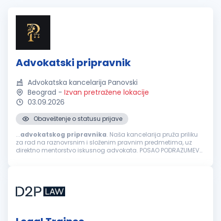
Advokatski pripravnik
Advokatska kancelarija Panovski
Beograd
-
Izvan pretražene lokacije
03.09.2026
Obaveštenje o statusu prijave
...
advokatskog
pripravnika
. Naša kancelarija pruža priliku
za rad na raznovrsnim i složenim pravnim predmetima, uz
direktno mentorstvo iskusnog advokata. POSAO PODRAZUMEVA:
Izradu i analizu pravnih akata i podnesaka. Prisustvo i direktno
zastupanje klijenata...