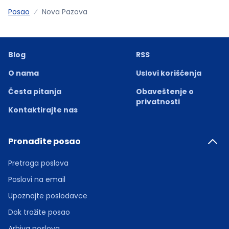
Posao
Nova Pazova
Blog
RSS
O nama
Uslovi korišćenja
Česta pitanja
Obaveštenje o
privatnosti
Kontaktirajte nas
Pronađite posao
Pretraga poslova
Poslovi na email
Upoznajte poslodavce
Dok tražite posao
Arhiva poslova