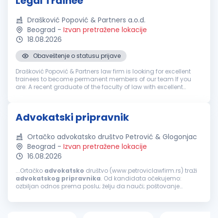
Legal Trainee
Drašković Popović & Partners a.o.d.
Beograd
-
Izvan pretražene lokacije
18.08.2026
Obaveštenje o statusu prijave
Drašković Popović & Partners law firm is looking for excellent
trainees to become permanent members of our team If you
are: A recent graduate of the faculty of law with excellent
grades Ambitious and eager to develop your legal skills
Interest...
Advokatski pripravnik
Ortačko advokatsko društvo Petrović & Glogonjac
Beograd
-
Izvan pretražene lokacije
16.08.2026
...Ortačko
advokatsko
društvo (www.petroviclawfirm.rs) traži
advokatskog
pripravnika
. Od kandidata očekujemo:
ozbiljan odnos prema poslu; želju da nauči; poštovanje
dogovora sa poslodavcem. Uslovi koje kandidat treba da
ispunjava su: završen pravni...