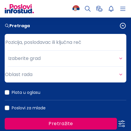
Pretraga
Pozicija, poslodavac ili ključna reč
Pozicija, poslodavac ili ključna reč
Izaberite grad
Grad
Oblast rada
Oblast rada
Plata u oglasu
Poslovi za mlade
Pretražite