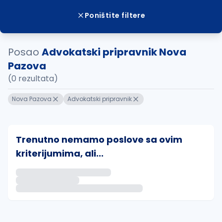
Poništite filtere
Posao
Advokatski pripravnik Nova
Pazova
(0 rezultata)
Nova Pazova
Advokatski pripravnik
Trenutno nemamo poslove sa ovim
kriterijumima, ali...
Ako sačuvate ovu pretragu, obavestićemo vas putem 