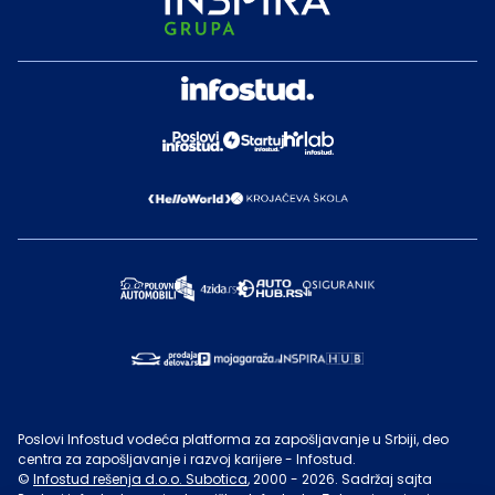
Poslovi Infostud vodeća platforma za zapošljavanje u Srbiji, deo
centra za zapošljavanje i razvoj karijere - Infostud.
©
Infostud rešenja d.o.o. Subotica
, 2000 -
2026
. Sadržaj sajta