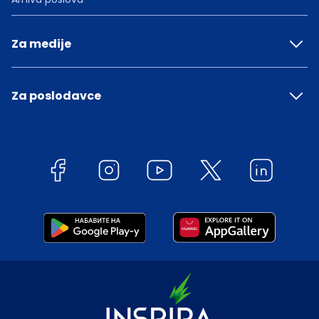
Za medije
Za poslodavce