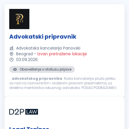
Advokatski pripravnik
Advokatska kancelarija Panovski
Beograd
-
Izvan pretražene lokacije
03.09.2026
Obaveštenje o statusu prijave
...
advokatskog
pripravnika
. Naša kancelarija pruža priliku
za rad na raznovrsnim i složenim pravnim predmetima, uz
direktno mentorstvo iskusnog advokata. POSAO PODRAZUMEVA:
Izradu i analizu pravnih akata i podnesaka. Prisustvo i direktno
zastupanje klijenata...