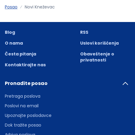
Posao
Novi Kneževac
Blog
RSS
O nama
Uslovi korišćenja
Česta pitanja
Obaveštenje o
privatnosti
Kontaktirajte nas
Pronađite posao
Pretraga poslova
Poslovi na email
Upoznajte poslodavce
Dok tražite posao
Arhiva poslova