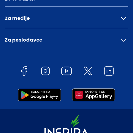
Za medije
Za poslodavce