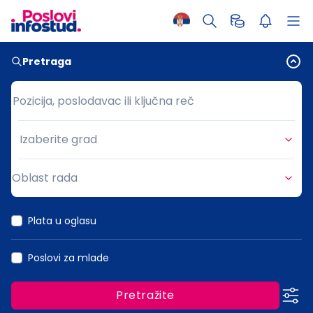
Pretraga
Pozicija, poslodavac ili ključna reč
Pozicija, poslodavac ili ključna reč
Izaberite grad
Grad
Oblast rada
Oblast rada
Plata u oglasu
Poslovi za mlade
Pretražite