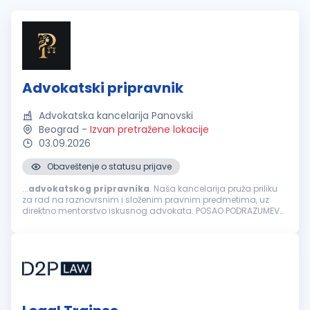
Advokatski pripravnik
Advokatska kancelarija Panovski
Beograd
-
Izvan pretražene lokacije
03.09.2026
Obaveštenje o statusu prijave
...
advokatskog
pripravnika
. Naša kancelarija pruža priliku
za rad na raznovrsnim i složenim pravnim predmetima, uz
direktno mentorstvo iskusnog advokata. POSAO PODRAZUMEVA:
Izradu i analizu pravnih akata i podnesaka. Prisustvo i direktno
zastupanje klijenata...