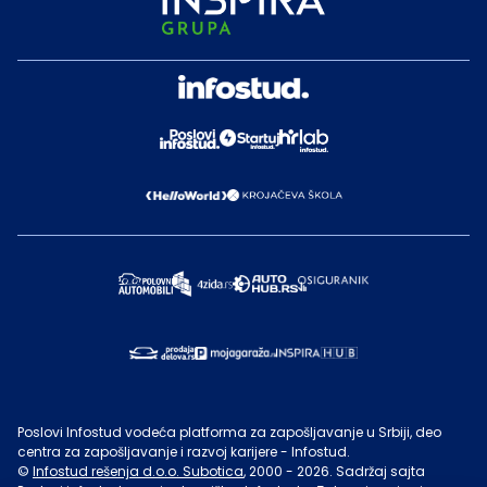
Poslovi Infostud vodeća platforma za zapošljavanje u Srbiji, deo
centra za zapošljavanje i razvoj karijere - Infostud.
©
Infostud rešenja d.o.o. Subotica
, 2000 -
2026
. Sadržaj sajta