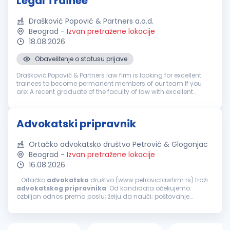
Legal Trainee
Drašković Popović & Partners a.o.d.
Beograd
-
Izvan pretražene lokacije
18.08.2026
Obaveštenje o statusu prijave
Drašković Popović & Partners law firm is looking for excellent
trainees to become permanent members of our team If you
are: A recent graduate of the faculty of law with excellent
grades Ambitious and eager to develop your legal skills
Interest...
Advokatski pripravnik
Ortačko advokatsko društvo Petrović & Glogonjac
Beograd
-
Izvan pretražene lokacije
16.08.2026
...Ortačko
advokatsko
društvo (www.petroviclawfirm.rs) traži
advokatskog
pripravnika
. Od kandidata očekujemo:
ozbiljan odnos prema poslu; želju da nauči; poštovanje
dogovora sa poslodavcem. Uslovi koje kandidat treba da
ispunjava su: završen pravni...