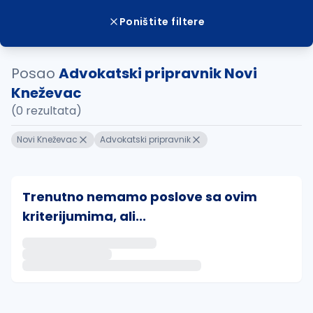
Poništite filtere
Posao
Advokatski pripravnik Novi
Kneževac
(0 rezultata)
Novi Kneževac
Advokatski pripravnik
Trenutno nemamo poslove sa ovim
kriterijumima, ali...
Ako sačuvate ovu pretragu, obavestićemo vas putem 