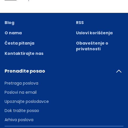
Blog
RSS
O nama
Uslovi korišćenja
Česta pitanja
Obaveštenje o
privatnosti
Kontaktirajte nas
Pronađite posao
Pretraga poslova
Poslovi na email
Upoznajte poslodavce
Dok tražite posao
Arhiva poslova