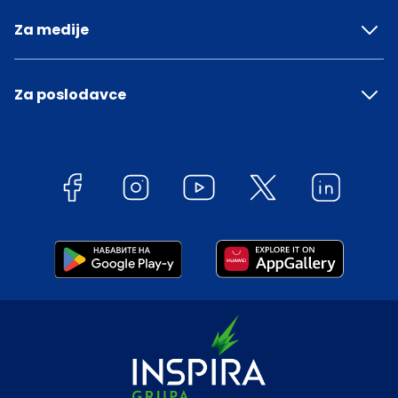
Za medije
Za poslodavce