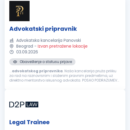
Advokatski pripravnik
Advokatska kancelarija Panovski
Beograd
-
Izvan pretražene lokacije
03.09.2026
Obaveštenje o statusu prijave
...
advokatskog
pripravnika
. Naša kancelarija pruža priliku
za rad na raznovrsnim i složenim pravnim predmetima, uz
direktno mentorstvo iskusnog advokata. POSAO PODRAZUMEVA:
Izradu i analizu pravnih akata i podnesaka. Prisustvo i direktno
zastupanje klijenata...
Legal Trainee