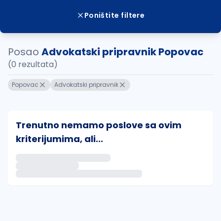
Poništite filtere
Posao
Advokatski pripravnik Popovac
(0 rezultata)
Popovac
Advokatski pripravnik
Trenutno nemamo poslove sa ovim
kriterijumima, ali...
Ako sačuvate ovu pretragu, obavestićemo vas putem 
uvajte pretragu