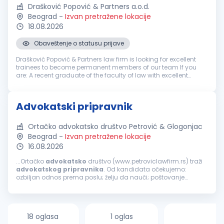
Drašković Popović & Partners a.o.d.
Beograd
-
Izvan pretražene lokacije
18.08.2026
Obaveštenje o statusu prijave
Drašković Popović & Partners law firm is looking for excellent
trainees to become permanent members of our team If you
are: A recent graduate of the faculty of law with excellent
grades Ambitious and eager to develop your legal skills
Interest...
Advokatski pripravnik
Ortačko advokatsko društvo Petrović & Glogonjac
Beograd
-
Izvan pretražene lokacije
16.08.2026
...Ortačko
advokatsko
društvo (www.petroviclawfirm.rs) traži
advokatskog
pripravnika
. Od kandidata očekujemo:
ozbiljan odnos prema poslu; želju da nauči; poštovanje
dogovora sa poslodavcem. Uslovi koje kandidat treba da
ispunjava su: završen pravni...
18 oglasa
1 oglas