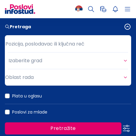
Pretraga
Pozicija, poslodavac ili ključna reč
Pozicija, poslodavac ili ključna reč
Izaberite grad
Grad
Oblast rada
Oblast rada
Plata u oglasu
Poslovi za mlade
Pretražite