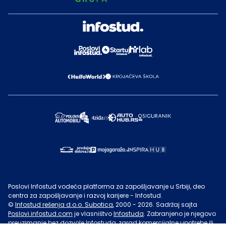
Poslovi Infostud vodeća platforma za zapošljavanje u Srbiji, deo
centra za zapošljavanje i razvoj karijere - Infostud.
©
Infostud rešenja d.o.o. Subotica
, 2000 -
2026
. Sadržaj sajta
Poslovi.infostud.com
je vlasništvo
Infostuda
. Zabranjeno je njegovo
preuzimanje bez dozvole
Infostuda
, zarad komercijalne upotrebe ili