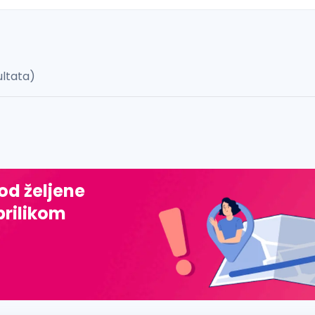
ultata)
 š, đ, ž, dž)
 od željene
prilikom