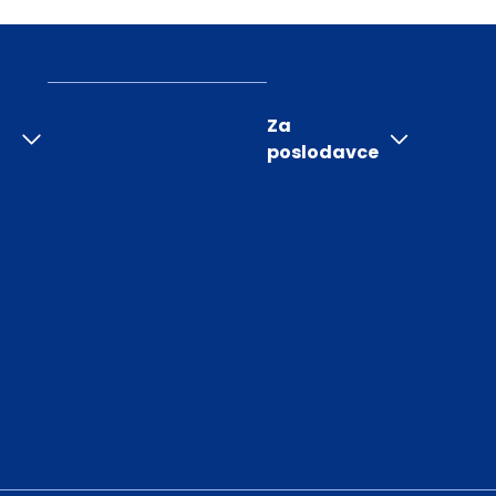
Za
poslodavce