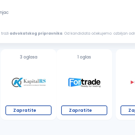
njac
 traži
advokatskog
pripravnika
. Od kandidata očekujemo: ozbiljan odnos prema poslu; želju da nauči; poštovanje dogovora
sa poslodavcem. Uslovi koje kandidat treba da ispunjava su: završen pravni...
3 oglasa
1 oglas
Zapratite
Zapratite
Za