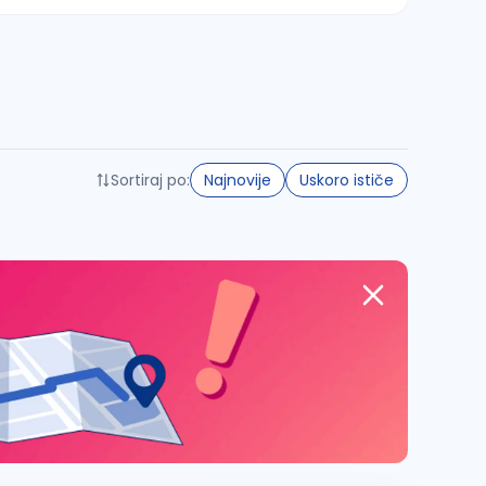
Sortiraj po:
Najnovije
Uskoro ističe