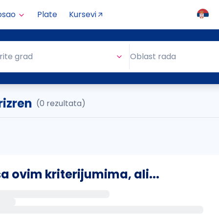
osao
Plate
Kursevi
Oblast rada
rite grad
Oblast rada
rizren
(0 rezultata)
ovim kriterijumima, ali...
s putem email-a kada se pojave novi poslovi.