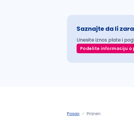
Saznajte da li zara
Unesite iznos plate i pog
Podelite informaciju o 
Posao
Prizren