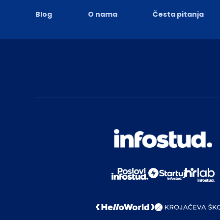
Blog
O nama
Česta pitanja