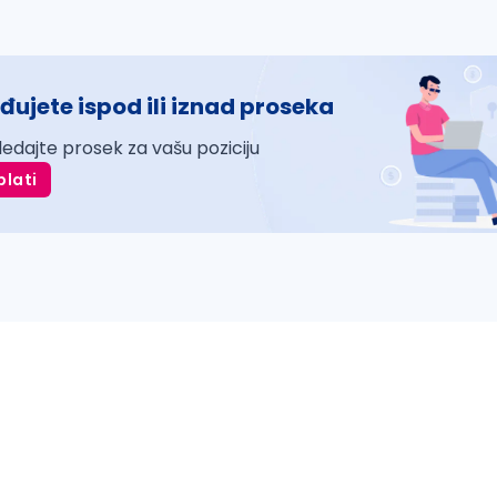
đujete ispod ili iznad proseka
ledajte prosek za vašu poziciju
plati