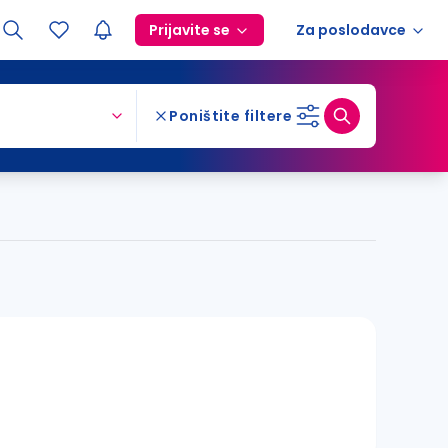
Prijavite se
Za poslodavce
Poništite filtere