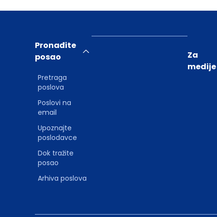
Pronađite
Za
posao
medije
Pretraga
poslova
Poslovi na
email
Upoznajte
poslodavce
Dok tražite
posao
Arhiva poslova