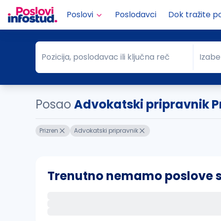
Poslovi
Poslodavci
Dok tražite p
Pozicija, poslodavac ili ključna reč
Izabe
Pozicija, poslodavac ili ključna reč
Grad
Posao
Advokatski pripravnik P
Prizren
Advokatski pripravnik
Trenutno nemamo poslove sa 
Ako sačuvate ovu pretragu, obavestićemo va