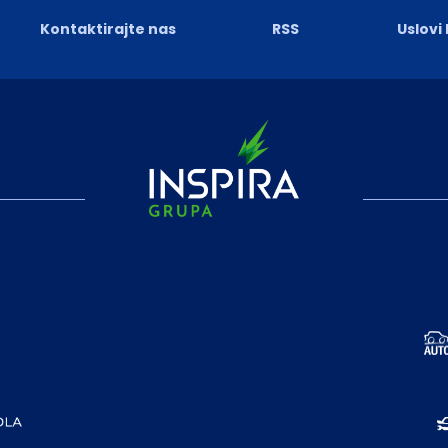
Kontaktirajte nas
RSS
Uslovi