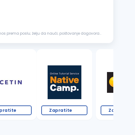
pratite
Zapratite
Zapratite