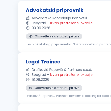
Advokatski pripravnik
Advokatska kancelarija Panovski
Beograd
-
Izvan pretražene lokacije
03.09.2026
Obaveštenje o statusu prijave
...
advokatskog
pripravnika
. Naša kancelarija pruža 
advokata. POSAO PODRAZUMEVA: Izr
Legal Trainee
Drašković Popović & Partners a.o.d.
Beograd
-
Izvan pretražene lokacije
18.08.2026
Obaveštenje o statusu prijave
Drašković Popović & Partners law firm is looking for excellent trainees to beco
law with excellent grades Ambitious and eager to develop y