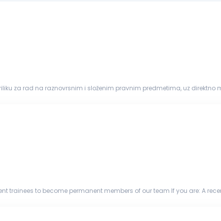
priliku za rad na raznovrsnim i složenim pravnim predmetima, uz direktno
adu i analizu pravnih akata i podnesaka. Prisustvo i direktno zastupanje klijenata...
me permanent members of our team If you are: A recent graduate of the faculty of
our legal skills Interest...