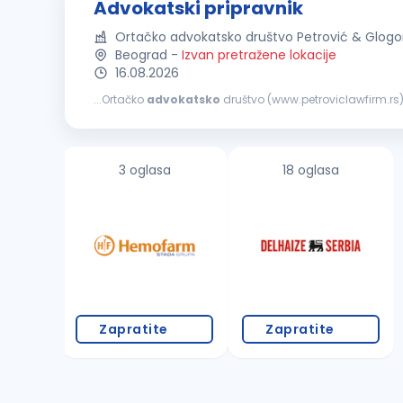
Advokatski pripravnik
Ortačko advokatsko društvo Petrović & Glogo
Beograd
-
Izvan pretražene lokacije
16.08.2026
...Ortačko
advokatsko
društvo (www.petroviclawfirm.rs)
3 oglasa
18 oglasa
Zapratite
Zapratite