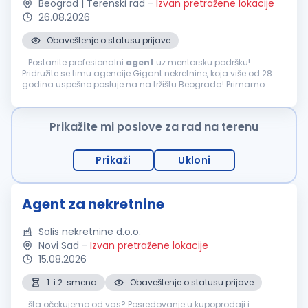
Beograd | Terenski rad
-
Izvan pretražene lokacije
26.08.2026
Obaveštenje o statusu prijave
...Postanite profesionalni
agent
uz mentorsku podršku!
Pridružite se timu agencije Gigant nekretnine, koja više od 28
godina uspešno posluje na na tržištu Beograda! Primamo
ograničen broj ambicioznih i motivisanih
agenata
za
nekretnine, bilo...
Prikažite mi poslove za rad na terenu
Prikaži
Ukloni
Agent za nekretnine
Solis nekretnine d.o.o.
Novi Sad
-
Izvan pretražene lokacije
15.08.2026
1. i 2. smena
Obaveštenje o statusu prijave
...šta očekujemo od vas? Posredovanje u kupoprodaji i