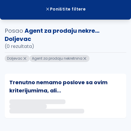
Poništite filtere
Posao
Agent za prodaju nekre...
Doljevac
(0 rezultata)
Doljevac
Agent za prodaju nekretnina
Trenutno nemamo poslove sa ovim
kriterijumima, ali...
Ako sačuvate ovu pretragu, obavestićemo vas putem 