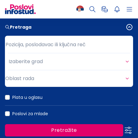
Pretraga
Pozicija, poslodavac ili ključna reč
Pozicija, poslodavac ili ključna reč
Izaberite grad
Grad
Oblast rada
Oblast rada
Plata u oglasu
Poslovi za mlade
Pretražite