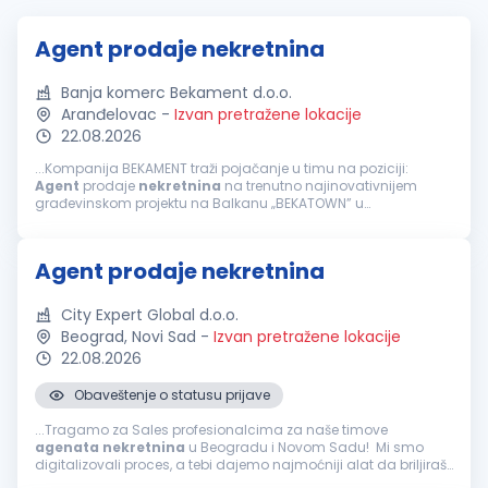
Agent prodaje nekretnina
Banja komerc Bekament d.o.o.
Aranđelovac
-
Izvan pretražene lokacije
22.08.2026
...Kompanija BEKAMENT traži pojačanje u timu na poziciji:
Agent
prodaje
nekretnina
na trenutno najinovativnijem
građevinskom projektu na Balkanu „BEKATOWN” u
Aranđelovcu. Ukoliko ste timski igrač, volite dinamično
okruženje i orijentisani...
Agent prodaje nekretnina
City Expert Global d.o.o.
Beograd, Novi Sad
-
Izvan pretražene lokacije
22.08.2026
Obaveštenje o statusu prijave
...Tragamo za Sales profesionalcima za naše timove
agenata
nekretnina
u Beogradu i Novom Sadu! Mi smo
digitalizovali proces, a tebi dajemo najmoćniji alat da briljiraš
u onome što najbolje znaš – u pregovorima i stručnoj proceni