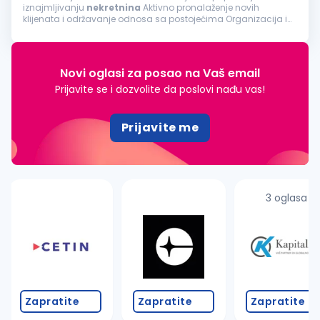
iznajmljivanju
nekretnina
Aktivno pronalaženje novih
klijenata i održavanje odnosa sa postojećima Organizacija i
vođenje razgledanja
nekretnina
Praćenje tržišta i konkurencije
Pregovaranje...
Novi oglasi za posao na Vaš email
Prijavite se i dozvolite da poslovi nađu vas!
Prijavite me
3 oglasa
Zapratite
Zapratite
Zapratite