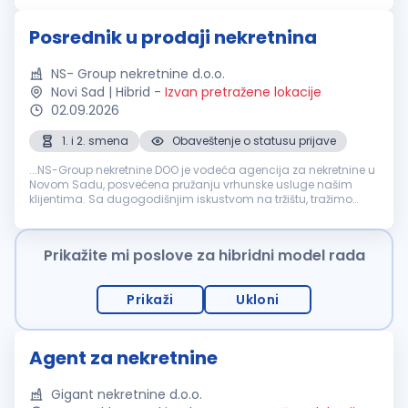
na terenu...
Posrednik u prodaji nekretnina
NS- Group nekretnine d.o.o.
Novi Sad | Hibrid
-
Izvan pretražene lokacije
02.09.2026
1. i 2. smena
Obaveštenje o statusu prijave
...NS-Group nekretnine DOO je vodeća agencija za nekretnine u
Novom Sadu, posvećena pružanju vrhunske usluge našim
klijentima. Sa dugogodišnjim iskustvom na tržištu, tražimo
motivisane i ambiciozne pojedince da se pridruže našem timu
kao posrednik...
Prikažite mi poslove za hibridni model rada
Prikaži
Ukloni
Agent za nekretnine
Gigant nekretnine d.o.o.