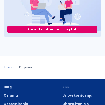
Podelite informaciju o plati
Posao
Doljevac
Blog
RSS
O nama
Uslovi korišćenja
Česta pitanja
Obaveštenje o