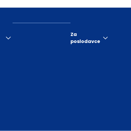
Za
poslodavce