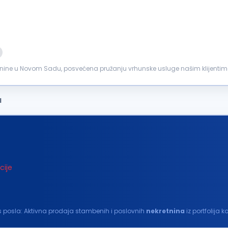
tnine u Novom Sadu, posvećena pružanju vrhunske usluge našim klijentima
 timu kao posrednik...
a
cije
. Opis posla: Aktivna prodaja stambenih i poslovnih
nekretnina
iz portfolija 
 Vođenje kompletne...