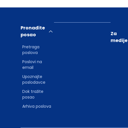
Pronađite
Za
posao
medije
Pretraga
poslova
Poslovi na
email
Upoznajte
poslodavce
Dok tražite
posao
Arhiva poslova