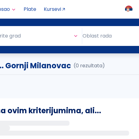
osao
Plate
Kursevi
Oblast rada
rite grad
Oblast rada
.. Gornji Milanovac
(0 rezultata)
ovim kriterijumima, ali...
s putem email-a kada se pojave novi poslovi.