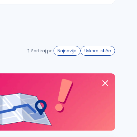
Sortiraj po:
Najnovije
Uskoro ističe