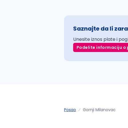
Saznajte da li zara
Unesite iznos plate i pog
Podelite informaciju o 
Posao
Gornji Milanovac