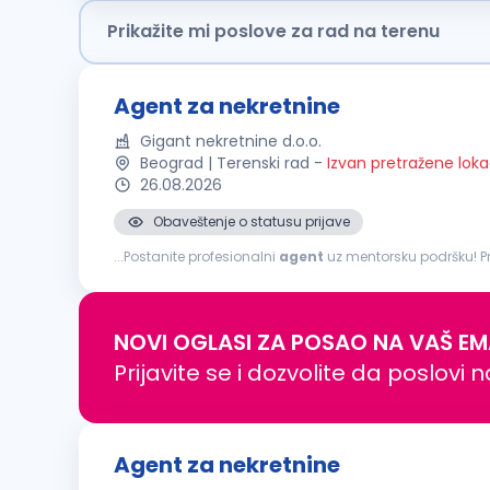
Prikažite mi poslove za rad na terenu
Agent za nekretnine
Gigant nekretnine d.o.o.
Beograd | Terenski rad
-
Izvan pretražene loka
26.08.2026
Obaveštenje o statusu prijave
...Postanite profesionalni
agent
uz mentorsku podršku! Pr
broj ambicioznih i motivisanih
agenata
za nekretnine, bi
NOVI OGLASI ZA POSAO NA VAŠ EM
Prijavite se i dozvolite da poslovi 
Agent za nekretnine