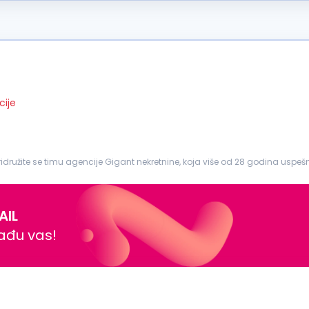
cije
idružite se timu agencije Gigant nekretnine, koja više od 28 godina uspe
lo...
AIL
nađu vas!