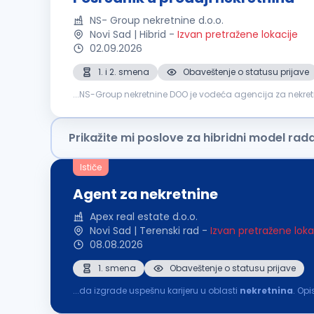
NS- Group nekretnine d.o.o.
Novi Sad | Hibrid
-
Izvan pretražene lokacije
02.09.2026
1. i 2. smena
Obaveštenje o statusu prijave
...NS-Group nekretnine DOO je vodeća agencija za nekre
motivisane i ambiciozne pojedince da se pridruže našem
Prikažite mi poslove za hibridni model rad
Ističe
Agent za nekretnine
Apex real estate d.o.o.
Novi Sad | Terenski rad
-
Izvan pretražene loka
08.08.2026
1. smena
Obaveštenje o statusu prijave
...da izgrade uspešnu karijeru u oblasti
nekretnina
pronalaženje novih
nekretnina
za
prodaju
i izdavanje