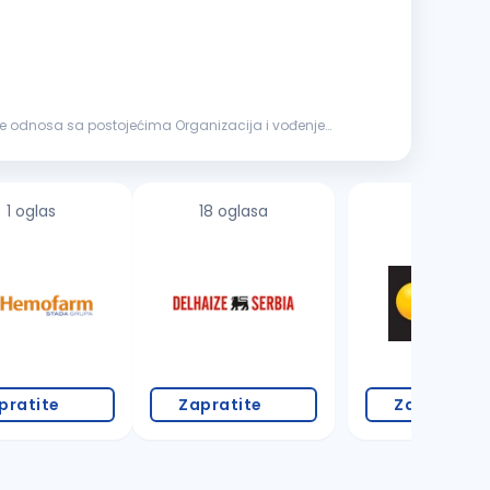
nje odnosa sa postojećima Organizacija i vođenje
1 oglas
18 oglasa
pratite
Zapratite
Zapratite