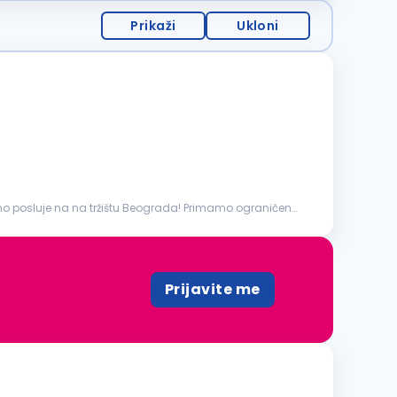
Prikaži
Ukloni
šno posluje na na tržištu Beograda! Primamo ograničen
Prijavite me