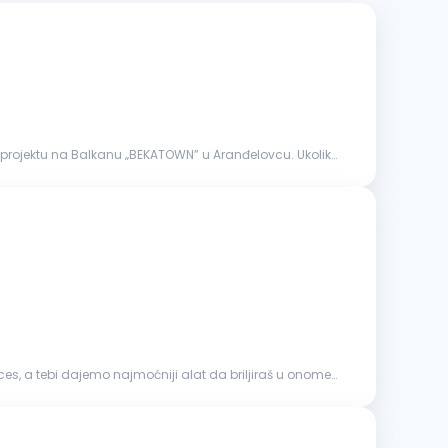
projektu na Balkanu „BEKATOWN” u Aranđelovcu. Ukoliko
s, a tebi dajemo najmoćniji alat da briljiraš u onome