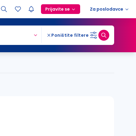
Prijavite se
Za poslodavce
Poništite filtere