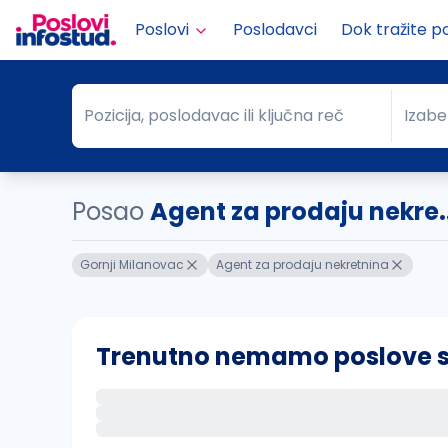
Poslovi
Poslodavci
Dok tražite p
Pozicija, poslodavac ili ključna reč
Izabe
Pozicija, poslodavac ili ključna reč
Grad
Posao
Agent za prodaju nekre.
Gornji Milanovac
Agent za prodaju nekretnina
Trenutno nemamo poslove sa 
Ako sačuvate ovu pretragu, obavestićemo va