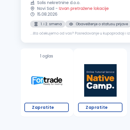
Solis nekretnine d.o.o.
Novi Sad
-
Izvan pretražene lokacije
15.08.2026
1. i 2. smena
Obaveštenje o statusu prijave
...šta očekujemo od vas? Posredovanje u kupoprod
razgledanja
nekretnina
Praćenje tržišta i konkurencije 
1 oglas
Zapratite
Zapratite