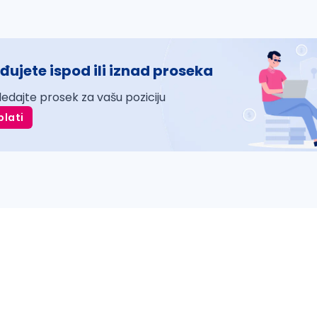
đujete ispod ili iznad proseka
ledajte prosek za vašu poziciju
plati