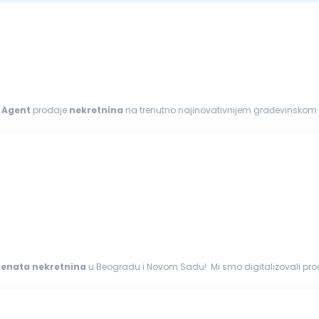
:
Agent
prodaje
nekretnina
na trenutno najinovativnijem građevinskom 
enata
nekretnina
u Beogradu i Novom Sadu! Mi smo digitalizovali proce
renu...