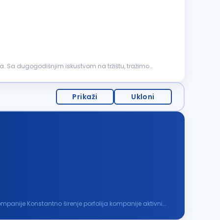
. Sa dugogodišnjim iskustvom na tržištu, tražimo
Prikaži
Ukloni
kompanije Konstantno širenje porfolija kompanije aktivnim