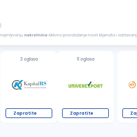
aji i iznajmljivanju
nekretnina
Aktivno pronalaženje novih klijenata i održava
Pregovaranje...
3 oglasa
11 oglasa
Zapratite
Zapratite
Za