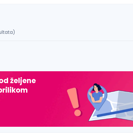
ultata)
 š, đ, ž, dž)
 od željene
prilikom