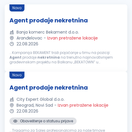
Novo
Agent prodaje nekretnina
Banja komerc Bekament d.o.o.
Aranđelovac
-
Izvan pretražene lokacije
22.08.2026
...Kompanija BEKAMENT traži pojačanje u timu na poziciji:
Agent
prodaje
nekretnina
na trenutno najinovativnijem
građevinskom projektu na Balkanu „BEKATOWN” u
Aranđelovcu. Ukoliko ste timski igrač, volite dinamično
okruženje i orijentisani...
Novo
Agent prodaje nekretnina
City Expert Global d.o.o.
Beograd, Novi Sad
-
Izvan pretražene lokacije
22.08.2026
Obaveštenje o statusu prijave
...Tragamo za Sales profesionalcima za naše timove