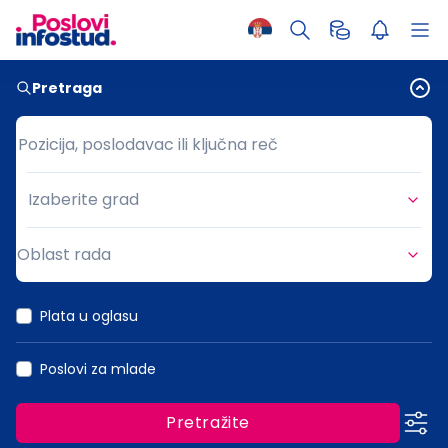
Pretraga
Pozicija, poslodavac ili ključna reč
Pozicija, poslodavac ili ključna reč
Izaberite grad
Grad
Oblast rada
Oblast rada
Plata u oglasu
Poslovi za mlade
Pretražite