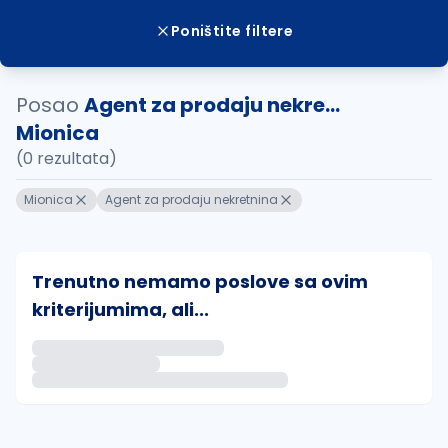
Poništite filtere
Posao
Agent za prodaju nekre...
Mionica
(0 rezultata)
Mionica
Agent za prodaju nekretnina
Trenutno nemamo poslove sa ovim
kriterijumima, ali...
Ako sačuvate ovu pretragu, obavestićemo vas putem 