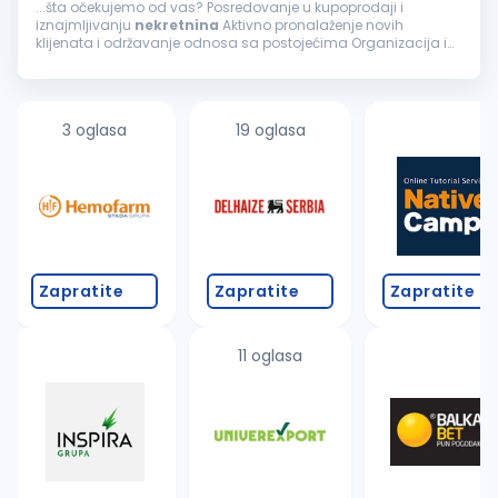
...šta očekujemo od vas? Posredovanje u kupoprodaji i
iznajmljivanju
nekretnina
Aktivno pronalaženje novih
klijenata i održavanje odnosa sa postojećima Organizacija i
vođenje razgledanja
nekretnina
Praćenje tržišta i konkurencije
Pregovaranje...
3 oglasa
19 oglasa
Zapratite
Zapratite
Zapratite
11 oglasa