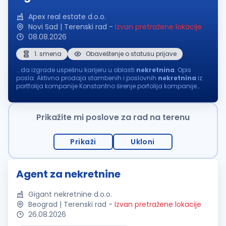
Apex real estate d.o.o.
Novi Sad | Terenski rad
-
Izvan pretražene lokacije
08.08.2026
1. smena
Obaveštenje o statusu prijave
...da izgrade uspešnu karijeru u oblasti
nekretnina
. Opis
posla: Aktivna prodaja stambenih i poslovnih
nekretnina
iz
portfolija kompanije Konstantno širenje porfolija kompanije
aktivnim pronalaženje novih
nekretnina
za
prodaju
i
izdavanje Vođenje kompletne...
Prikažite mi poslove za rad na terenu
Prikaži
Ukloni
Agent za nekretnine
Gigant nekretnine d.o.o.
Beograd | Terenski rad
-
Izvan pretražene lokacije
26.08.2026