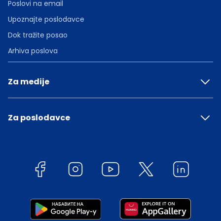
Poslovi na email
Upoznajte poslodavce
Dok tražite posao
Arhiva poslova
Za medije
Za poslodavce