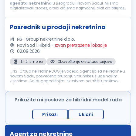
agenata
nekretnina
u Beogradu i Novom Sadu! Mi smo
digitalizovali proces, a tebi dajemo najmoćniji alat da briljiraš
u onome što najbolje znaš – u pregovorima i stručnoj proceni
na terenu...
Posrednik u prodaji nekretnina
NS- Group nekretnine d.o.o.
Novi Sad | Hibrid
-
Izvan pretražene lokacije
02.09.2026
1. i 2. smena
Obaveštenje o statusu prijave
...NS-Group nekretnine DOO je vodeća agencija za nekretnine u
Novom Sadu, posvećena pružanju vrhunske usluge našim
klijentima. Sa dugogodišnjim iskustvom na tržištu, tražimo
motivisane i ambiciozne pojedince da se pridruže našem timu
kao posrednik...
Prikažite mi poslove za hibridni model rada
Prikaži
Ukloni
Agent za nekretnine