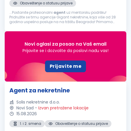
Obaveštenje o statusu prijave
...Postanite profesionalni
agent
uz mentorsku podršku!
Pridružite se timu agencije Gigant nekretnine, koja više od 28
godina uspešno posluje na na tržištu Beograda! Primamo
ograničen broj ambicioznih i motivisanih
agenata
za
nekretnine, bilo...
Novi oglasi za posao na Vaš email
Prijavite se i dozvolite da poslovi nađu vas!
Prijavite me
Agent za nekretnine
Solis nekretnine d.o.o.
Novi Sad
-
Izvan pretražene lokacije
15.08.2026
1. i 2. smena
Obaveštenje o statusu prijave