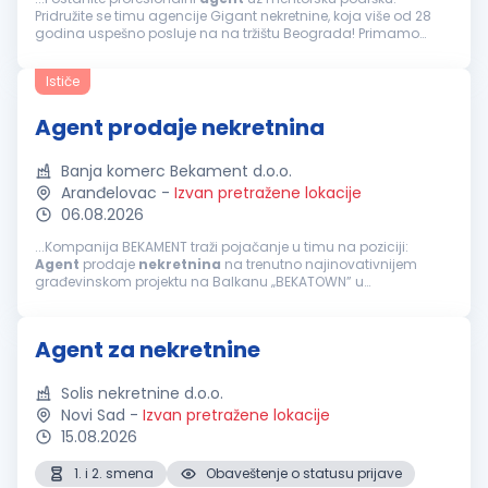
Pridružite se timu agencije Gigant nekretnine, koja više od 28
godina uspešno posluje na na tržištu Beograda! Primamo
ograničen broj ambicioznih i motivisanih
agenata
za
nekretnine, bilo...
Ističe
Agent prodaje nekretnina
Banja komerc Bekament d.o.o.
Aranđelovac
-
Izvan pretražene lokacije
06.08.2026
...Kompanija BEKAMENT traži pojačanje u timu na poziciji:
Agent
prodaje
nekretnina
na trenutno najinovativnijem
građevinskom projektu na Balkanu „BEKATOWN” u
Aranđelovcu. Ukoliko ste timski igrač, volite dinamično
okruženje i orijentisani...
Agent za nekretnine
Solis nekretnine d.o.o.
Novi Sad
-
Izvan pretražene lokacije
15.08.2026
1. i 2. smena
Obaveštenje o statusu prijave