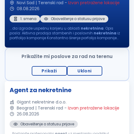
Novi Sad | Terenski rad
-
Izvan pretražene lokacije
08.08.2026
1. smena
Obaveštenje o statusu prijave
...da izgrade uspešnu karijeru u oblasti
nekretnina
. Opis
posla: Aktivna prodaja stambenih i poslovnih
nekretnina
iz
portfolija kompanije Konstantno širenje porfolija kompanije
aktivnim pronalaženje novih
nekretnina
za
prodaju
i
izdavanje Vođenje kompletne...
Prikažite mi poslove za rad na terenu
Prikaži
Ukloni
Agent za nekretnine
Gigant nekretnine d.o.o.
Beograd | Terenski rad
-
Izvan pretražene lokacije
26.08.2026
Obaveštenje o statusu prijave
...Postanite profesionalni
agent
uz mentorsku podršku!