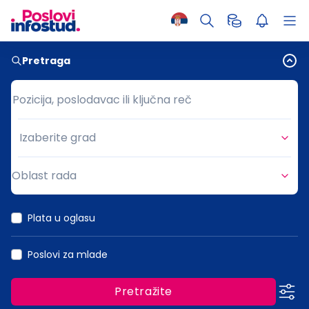
Pretraga
Pozicija, poslodavac ili ključna reč
Pozicija, poslodavac ili ključna reč
Izaberite grad
Grad
Oblast rada
Oblast rada
Plata u oglasu
Poslovi za mlade
Pretražite