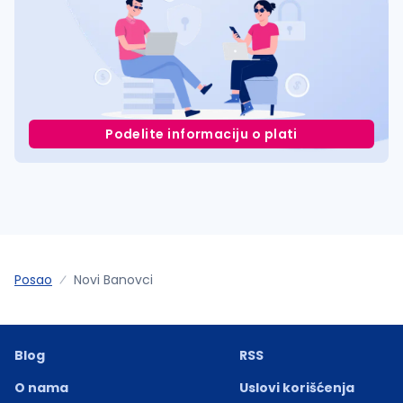
Podelite informaciju o plati
Posao
Novi Banovci
Blog
RSS
O nama
Uslovi korišćenja