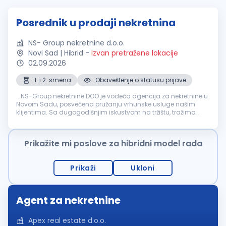
Posrednik u prodaji nekretnina
NS- Group nekretnine d.o.o.
Novi Sad | Hibrid
-
Izvan pretražene lokacije
02.09.2026
1. i 2. smena
Obaveštenje o statusu prijave
...NS-Group nekretnine DOO je vodeća agencija za nekretnine u
Novom Sadu, posvećena pružanju vrhunske usluge našim
klijentima. Sa dugogodišnjim iskustvom na tržištu, tražimo
motivisane i ambiciozne pojedince da se pridruže našem timu
kao posrednik...
Prikažite mi poslove za hibridni model rada
Prikaži
Ukloni
Agent za nekretnine
Apex real estate d.o.o.