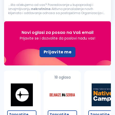
...šta očekujemo od vas? Posredovanje u kupoprodaji i
iznajmljivanju
nekretnina
Aktivno pronalaženje novih
klijenata i održavanje odnosa sa postojećima Organizacija i
vođenje razgledanja
nekretnina
Praćenje tržišta i konkurencije
Pregovaranje...
Novi oglasi za posao na Vaš email
Prijavite se i dozvolite da poslovi nađu vas!
Prijavite me
18 oglasa
Zapratite
Zapratite
Zapratite