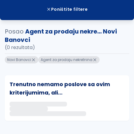
Poništite filtere
Posao
Agent za prodaju nekre... Novi
Banovci
(0 rezultata)
Novi Banovci
Agent za prodaju nekretnina
Trenutno nemamo poslove sa ovim
kriterijumima, ali...
Ako sačuvate ovu pretragu, obavestićemo vas putem 