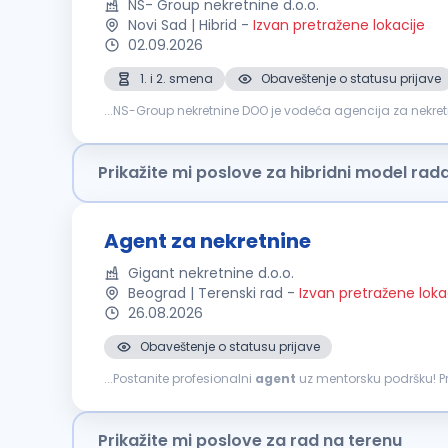
NS- Group nekretnine d.o.o.
Novi Sad | Hibrid
-
Izvan pretražene lokacije
02.09.2026
1. i 2. smena
Obaveštenje o statusu prijave
...NS-Group nekretnine DOO je vodeća agencija za nekre
motivisane i ambiciozne pojedince da se pridruže našem
Prikažite mi poslove za hibridni model rad
Agent za nekretnine
Gigant nekretnine d.o.o.
Beograd | Terenski rad
-
Izvan pretražene loka
26.08.2026
Obaveštenje o statusu prijave
...Postanite profesionalni
agent
uz mentorsku podršku! Pr
broj ambicioznih i motivisanih
agenata
za nekretnine, bi
Prikažite mi poslove za rad na terenu