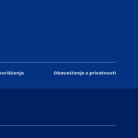
 korišćenja
Obaveštenje o privatnosti