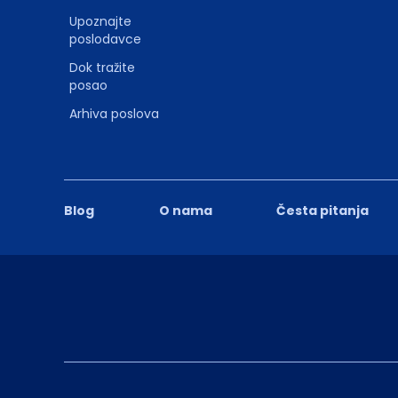
Upoznajte
poslodavce
Dok tražite
posao
Arhiva poslova
Blog
O nama
Česta pitanja