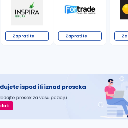
Zapratite
Zapratite
Za
đujete ispod ili iznad proseka
ledajte prosek za vašu poziciju
plati