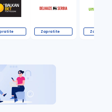
pratite
Zapratite
Zapratite