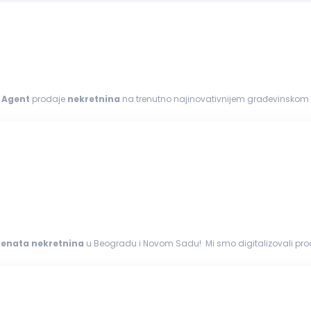
:
Agent
prodaje
nekretnina
na trenutno najinovativnijem građevinskom 
enata
nekretnina
u Beogradu i Novom Sadu! Mi smo digitalizovali proce
renu...