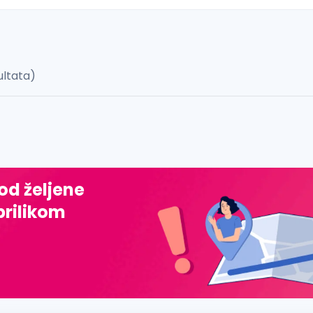
ultata)
 š, đ, ž, dž)
 od željene
prilikom