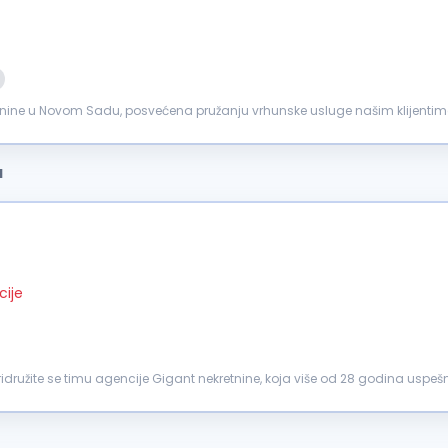
tnine u Novom Sadu, posvećena pružanju vrhunske usluge našim klijentima
 timu kao posrednik...
a
cije
idružite se timu agencije Gigant nekretnine, koja više od 28 godina uspe
lo...