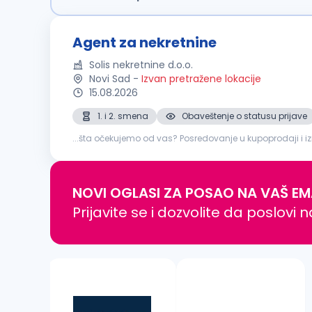
Agent za nekretnine
Solis nekretnine d.o.o.
Novi Sad
-
Izvan pretražene lokacije
15.08.2026
1. i 2. smena
Obaveštenje o statusu prijave
...šta očekujemo od vas? Posredovanje u kupoprod
razgledanja
nekretnina
Praćenje tržišta i konkurencije 
NOVI OGLASI ZA POSAO NA VAŠ EM
Prijavite se i dozvolite da poslovi 