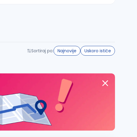
Sortiraj po:
Najnovije
Uskoro ističe