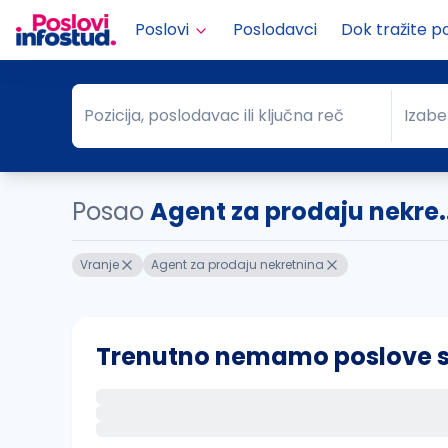
Poslovi
Poslodavci
Dok tražite p
Pozicija, poslodavac ili ključna reč
Izabe
Pozicija, poslodavac ili ključna reč
Grad
Posao
Agent za prodaju nekre.
Vranje
Agent za prodaju nekretnina
Trenutno nemamo poslove sa 
Ako sačuvate ovu pretragu, obavestićemo va