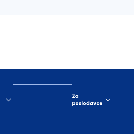
Za
poslodavce