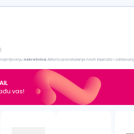
aji i iznajmljivanju
nekretnina
Aktivno pronalaženje novih klijenata i održava
Pregovaranje...
AIL
nađu vas!