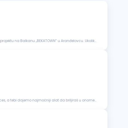
projektu na Balkanu „BEKATOWN” u Aranđelovcu. Ukoliko
s, a tebi dajemo najmoćniji alat da briljiraš u onome