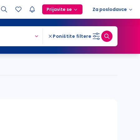
Prijavite se
Za poslodavce
Poništite filtere