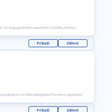
. Sa dugogodišnjim iskustvom na tržištu, tražimo
Prikaži
Ukloni
šno posluje na na tržištu Beograda! Primamo ograničen
Prikaži
Ukloni