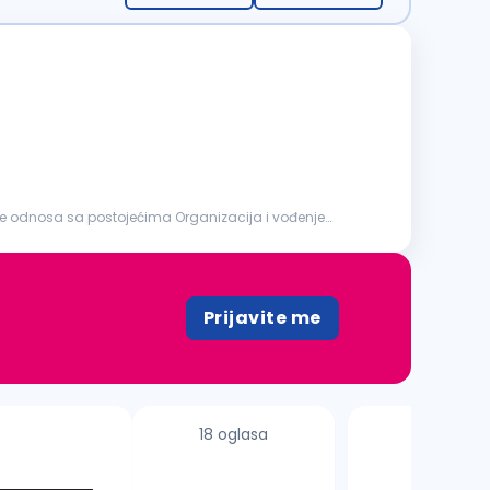
nje odnosa sa postojećima Organizacija i vođenje
Prijavite me
18 oglasa
11 oglasa