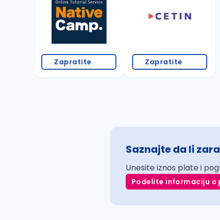
Zapratite
Zapratite
Saznajte da li zara
Unesite iznos plate i pog
Podelite informaciju o 