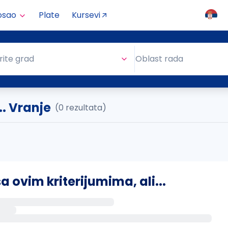
osao
Plate
Kursevi
Oblast rada
rite grad
Oblast rada
.. Vranje
(0 rezultata)
ovim kriterijumima, ali...
s putem email-a kada se pojave novi poslovi.