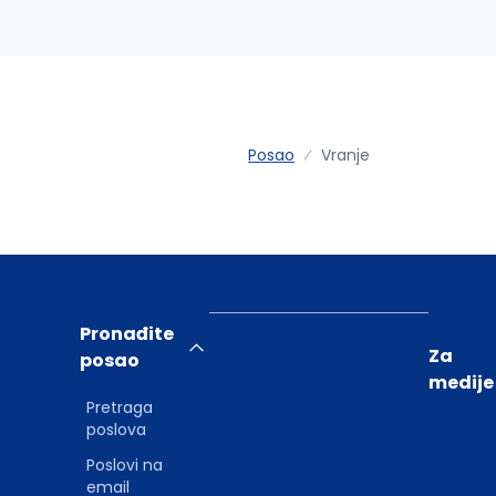
Posao
Vranje
Pronađite
Za
posao
medije
Pretraga
poslova
Poslovi na
email