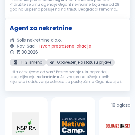
Pridružite se timu agencije Gigant nekretnine, koja više od 28
godina uspešno posluje na na tržištu Beograda! Primamo
ograničen broj ambicioznih i motivisanih
agenata
za
nekretnine, bilo...
Agent za nekretnine
Solis nekretnine d.o.o.
Novi Sad
-
Izvan pretražene lokacije
15.08.2026
1. i 2. smena
Obaveštenje o statusu prijave
...šta očekujemo od vas? Posredovanje u kupoprodaji i
iznajmljivanju
nekretnina
Aktivno pronalaženje novih
klijenata i održavanje odnosa sa postojećima Organizacija i
vođenje razgledanja
nekretnina
Praćenje tržišta i konkurencije
Pregovaranje...
18 oglasa