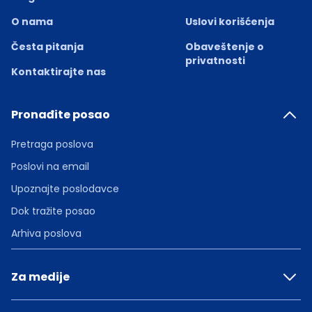
O nama
Uslovi korišćenja
Česta pitanja
Obaveštenje o
privatnosti
Kontaktirajte nas
Pronađite posao
Pretraga poslova
Poslovi na email
Upoznajte poslodavce
Dok tražite posao
Arhiva poslova
Za medije