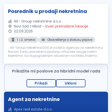
Posrednik u prodaji nekretnina
NS- Group nekretnine d.o.o.
Novi Sad | Hibrid
-
Izvan pretražene lokacije
02.09.2026
1. i 2. smena
Obaveštenje o statusu prijave
...NS-Group nekretnine DOO je vodeća agencija za nekretnine u
Novom Sadu, posvećena pružanju vrhunske usluge našim
klijentima. Sa dugogodišnjim iskustvom na tržištu, tražimo
motivisane i ambiciozne pojedince da se pridruže našem timu
kao posrednik...
Prikažite mi poslove za hibridni model rada
Prikaži
Ukloni
Agent za nekretnine
Apex real estate d.o.o.