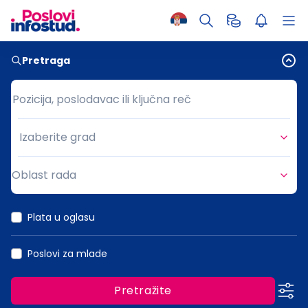
Pretraga
Pozicija, poslodavac ili ključna reč
Pozicija, poslodavac ili ključna reč
Izaberite grad
Grad
Oblast rada
Oblast rada
Plata u oglasu
Poslovi za mlade
Pretražite