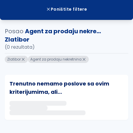
Poništite filtere
Posao
Agent za prodaju nekre...
Zlatibor
(0 rezultata)
Zlatibor
Agent za prodaju nekretnina
Trenutno nemamo poslove sa ovim
kriterijumima, ali...
Ako sačuvate ovu pretragu, obavestićemo vas putem 