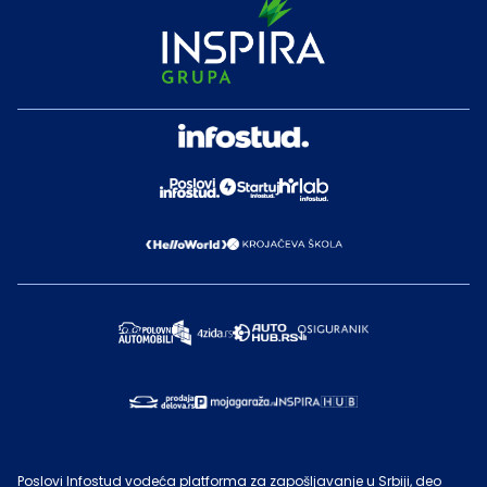
Poslovi Infostud vodeća platforma za zapošljavanje u Srbiji, deo