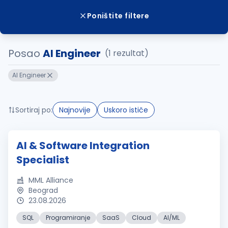
Poništite filtere
Posao
AI Engineer
(1 rezultat)
AI Engineer
Sortiraj po:
Najnovije
Uskoro ističe
AI & Software Integration
Specialist
MML Alliance
Beograd
23.08.2026
SQL
Programiranje
SaaS
Cloud
AI/ML