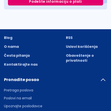
Podelite informaciju o plati
Blog
RSS
O nama
Uslovi korišćenja
Česta pitanja
Obaveštenje o
privatnosti
Kontaktirajte nas
Pronađite posao
Pretraga poslova
Poslovi na email
Upoznajte poslodavce