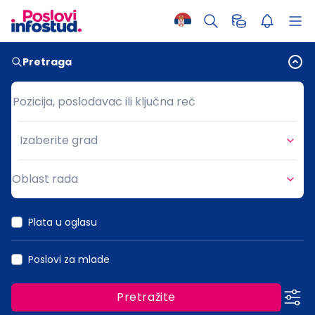
Pretraga
Pozicija, poslodavac ili ključna reč
Pozicija, poslodavac ili ključna reč
Izaberite grad
Grad
Oblast rada
Oblast rada
Plata u oglasu
Poslovi za mlade
Pretražite