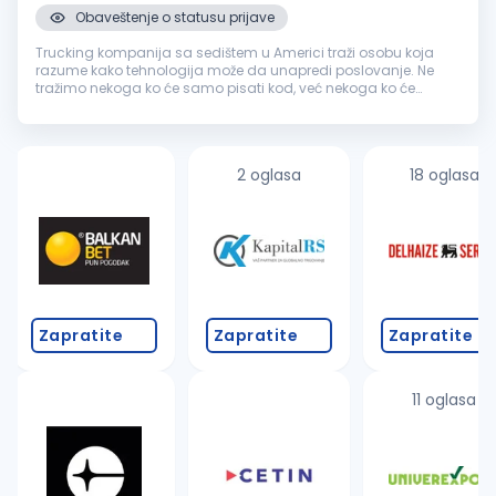
Obaveštenje o statusu prijave
Trucking kompanija sa sedištem u Americi traži osobu koja
razume kako tehnologija može da unapredi poslovanje. Ne
tražimo nekoga ko će samo pisati kod, već nekoga ko će
analizirati procese, predlagati rešenja i implementirati AI i
automatizaciju u sv...
2 oglasa
18 oglasa
Zapratite
Zapratite
Zapratite
11 oglasa